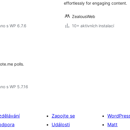
effortlessly for engaging content.
ZealousWeb
no s WP 6.7.6
10+ aktivních instalací
ote.me polls.
no s WP 5.7.16
zdělávání
Zapojte se
WordPres
odpora
Události
Matt