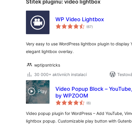
Štítek pluginu:
video lightbox
WP Video Lightbox
celkové
(67
)
hodnocení
Very easy to use WordPress lightbox plugin to display
elegant lightbox overlay.
wptipsntricks
30 000+ aktivních instalací
Testová
Video Popup Block – YouTube,
by WPZOOM
celkové
(6
)
hodnocení
Video popup plugin for WordPress – Add YouTube, Vime
lightbox popup. Customizable play button with Gutenb