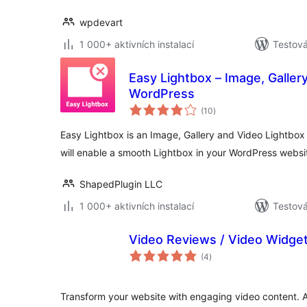
wpdevart
1 000+ aktivních instalací
Testov
Easy Lightbox – Image, Galler
WordPress
celkové
(10
)
hodnocení
Easy Lightbox is an Image, Gallery and Video Lightbox 
will enable a smooth Lightbox in your WordPress websi
ShapedPlugin LLC
1 000+ aktivních instalací
Testov
Video Reviews / Video Widge
celkové
(4
)
hodnocení
Transform your website with engaging video content. 