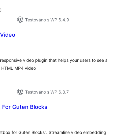
D
Testováno s WP 6.4.9
 Video
lkové
odnocení
 responsive video plugin that helps your users to see a
m HTML MP4 video
Testováno s WP 6.8.7
 For Guten Blocks
elkové
odnocení
htbox for Guten Blocks". Streamline video embedding