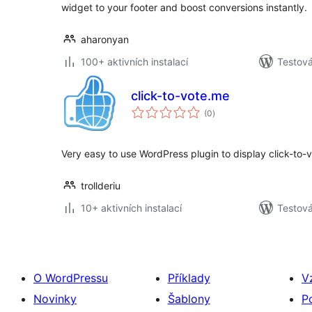
widget to your footer and boost conversions instantly.
aharonyan
100+ aktivních instalací
Testová
click-to-vote.me
celkové
(0
)
hodnocení
Very easy to use WordPress plugin to display click-to-v
trollderiu
10+ aktivních instalací
Testová
O WordPressu
Příklady
V
Novinky
Šablony
P