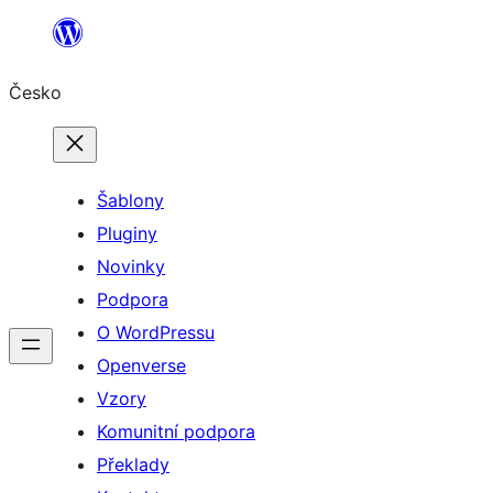
Přeskočit
na
Česko
obsah
Šablony
Pluginy
Novinky
Podpora
O WordPressu
Openverse
Vzory
Komunitní podpora
Překlady