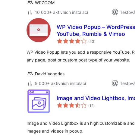
WPZOOM
10 000+ aktivních instalací
Testová
WP Video Popup – WordPress 
YouTube, Rumble & Vimeo
celkové
(43
)
hodnocení
WP Video Popup lets you add a responsive YouTube, Ru
any page, post or custom post type of your website.
David Vongries
9 000+ aktivních instalací
Testov
Image and Video Lightbox, I
celkové
(12
)
hodnocení
Image and Video Lightbox is an high customizable and 
images and videos in popup.