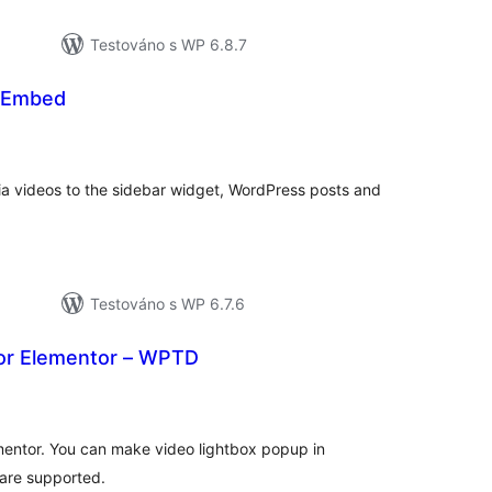
Testováno s WP 6.8.7
 Embed
lkové
odnocení
a videos to the sidebar widget, WordPress posts and
Testováno s WP 6.7.6
or Elementor – WPTD
elkové
odnocení
mentor. You can make video lightbox popup in
are supported.