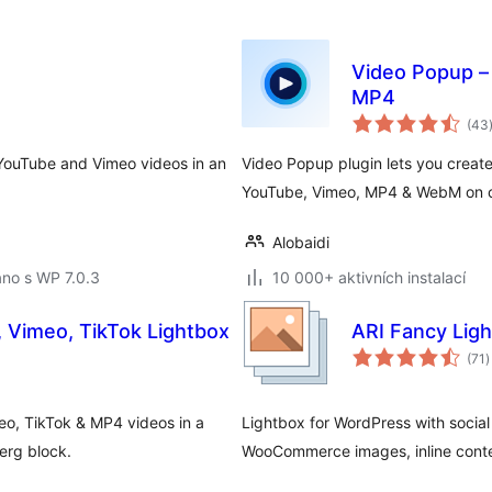
Video Popup –
MP4
(43
 YouTube and Vimeo videos in an
Video Popup plugin lets you creat
YouTube, Vimeo, MP4 & WebM on cl
Alobaidi
no s WP 7.0.3
10 000+ aktivních instalací
 Vimeo, TikTok Lightbox
ARI Fancy Lig
c
(71
)
h
o, TikTok & MP4 videos in a
Lightbox for WordPress with social 
erg block.
WooCommerce images, inline conte