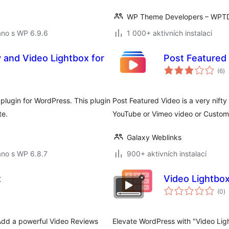
WP Theme Developers – WPT
áno s WP 6.9.6
1 000+ aktivních instalací
y and Video Lightbox for
Post Featured
ce
(6
)
h
plugin for WordPress. This plugin
Post Featured Video is a very nifty
te.
YouTube or Vimeo video or Custo
Galaxy Weblinks
áno s WP 6.8.7
900+ aktivních instalací
t
Video Lightbox
c
(0
)
h
Add a powerful Video Reviews
Elevate WordPress with "Video Lig