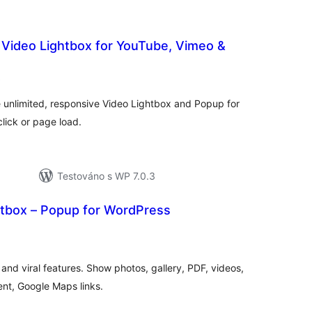
 Video Lightbox for YouTube, Vimeo &
celkové
)
hodnocení
e unlimited, responsive Video Lightbox and Popup for
ick or page load.
Testováno s WP 7.0.3
htbox – Popup for WordPress
elkové
odnocení
and viral features. Show photos, gallery, PDF, videos,
nt, Google Maps links.