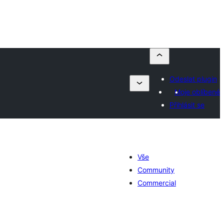
Odeslat plugin
Moje oblíbené
Přihlásit se
Vše
Community
Commercial