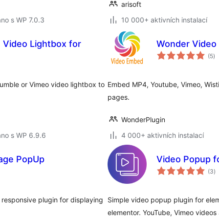
arisoft
no s WP 7.0.3
10 000+ aktivních instalací
Video Lightbox for
Wonder Video
ce
(5
)
h
mble or Vimeo video lightbox to
Embed MP4, Youtube, Vimeo, Wisti
pages.
WonderPlugin
áno s WP 6.9.6
4 000+ aktivních instalací
mage PopUp
Video Popup f
c
(3
)
h
responsive plugin for displaying
Simple video popup plugin for ele
elementor. YouTube, Vimeo videos 