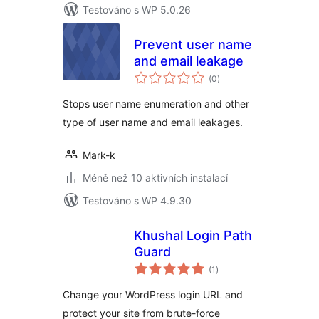
Testováno s WP 5.0.26
Prevent user name
and email leakage
celkové
(0
)
hodnocení
Stops user name enumeration and other
type of user name and email leakages.
Mark-k
Méně než 10 aktivních instalací
Testováno s WP 4.9.30
Khushal Login Path
Guard
celkové
(1
)
hodnocení
Change your WordPress login URL and
protect your site from brute-force