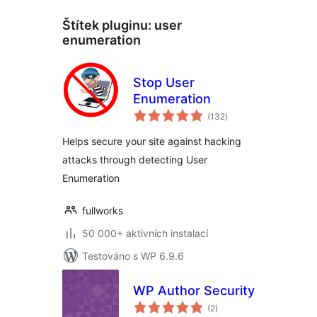
Štítek pluginu:
user
enumeration
Stop User
Enumeration
celkové
(132
)
hodnocení
Helps secure your site against hacking
attacks through detecting User
Enumeration
fullworks
50 000+ aktivních instalací
Testováno s WP 6.9.6
WP Author Security
celkové
(2
)
hodnocení