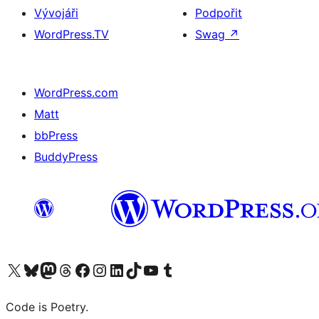
Vývojáři
Podpořit
WordPress.TV
Swag
↗
WordPress.com
Matt
bbPress
BuddyPress
Navštivte náš účet na X (dříve Twitter)
Navštivte náš Bluesky účet
Navštivte náš účet Mastodon
Navštivte náš Threads účet
Navštivte naši stránku na Facebooku
Navštivte náš Instagram účet
Navštivte náš LinkedIn účet
Navštivte náš TikTok účet
Navštivte náš YouTube kanál
Navštivte náš Tumblr účet
Code is Poetry.