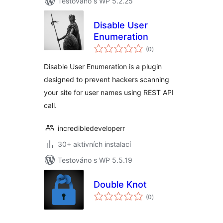
Testováno s WP 5.2.25
Disable User
Enumeration
celkové
(0
)
hodnocení
Disable User Enumeration is a plugin
designed to prevent hackers scanning
your site for user names using REST API
call.
incredibledeveloperr
30+ aktivních instalací
Testováno s WP 5.5.19
Double Knot
celkové
(0
)
hodnocení