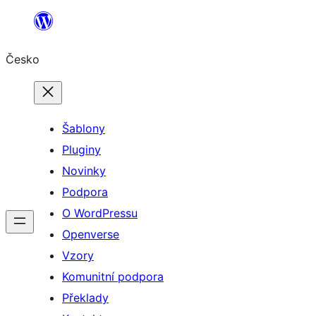
Přeskočit
na
Česko
obsah
Šablony
Pluginy
Novinky
Podpora
O WordPressu
Openverse
Vzory
Komunitní podpora
Překlady