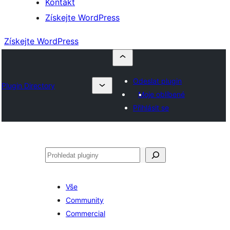
Kontakt
Získejte WordPress
Získejte WordPress
Odeslat plugin
Plugin Directory
Moje oblíbené
Přihlásit se
Hledat
Vše
Community
Commercial