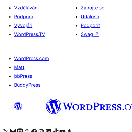
Vzdělávání
Zapojte se
Podpora
Události
Vývojáři
Podpořit
WordPress.TV
Swag
↗
WordPress.com
Matt
bbPress
BuddyPress
Navštivte náš účet na X (dříve Twitter)
Navštivte náš Bluesky účet
Navštivte náš účet Mastodon
Navštivte náš Threads účet
Navštivte naši stránku na Facebooku
Navštivte náš Instagram účet
Navštivte náš LinkedIn účet
Navštivte náš TikTok účet
Navštivte náš YouTube kanál
Navštivte náš Tumblr účet