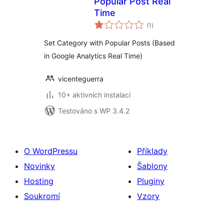
Popular Post Real
Time
celkové
(1
)
hodnocení
Set Category with Popular Posts (Based
in Google Analytics Real Time)
vicenteguerra
10+ aktivních instalací
Testováno s WP 3.4.2
O WordPressu
Příklady
Novinky
Šablony
Hosting
Pluginy
Soukromí
Vzory