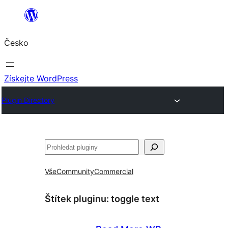
Přeskočit
na
Česko
obsah
Získejte WordPress
Plugin Directory
Hledat
Vše
Community
Commercial
Štítek pluginu:
toggle text