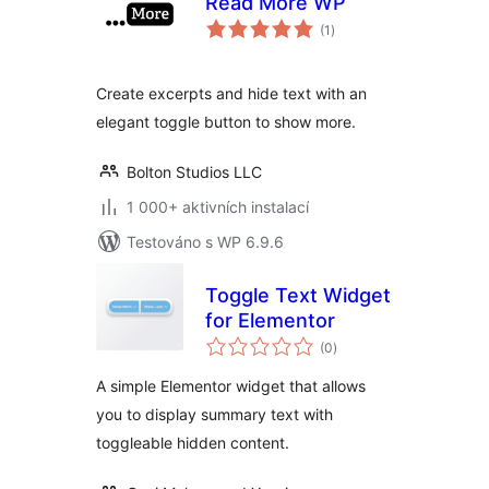
Read More WP
celkové
(1
)
hodnocení
Create excerpts and hide text with an
elegant toggle button to show more.
Bolton Studios LLC
1 000+ aktivních instalací
Testováno s WP 6.9.6
Toggle Text Widget
for Elementor
celkové
(0
)
hodnocení
A simple Elementor widget that allows
you to display summary text with
toggleable hidden content.