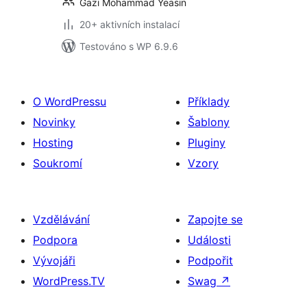
Gazi Mohammad Yeasin
20+ aktivních instalací
Testováno s WP 6.9.6
O WordPressu
Příklady
Novinky
Šablony
Hosting
Pluginy
Soukromí
Vzory
Vzdělávání
Zapojte se
Podpora
Události
Vývojáři
Podpořit
WordPress.TV
Swag
↗