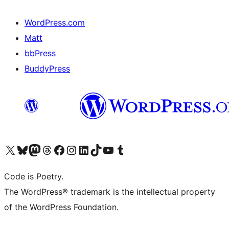
WordPress.com
Matt
bbPress
BuddyPress
Navštivte náš účet na X (dříve Twitter)
Navštivte náš Bluesky účet
Navštivte náš účet Mastodon
Navštivte náš Threads účet
Navštivte naši stránku na Facebooku
Navštivte náš Instagram účet
Navštivte náš LinkedIn účet
Navštivte náš TikTok účet
Navštivte náš YouTube kanál
Navštivte náš Tumblr účet
Code is Poetry.
The WordPress® trademark is the intellectual property
of the WordPress Foundation.