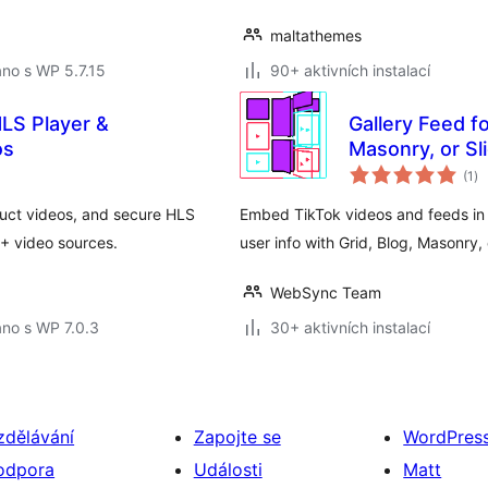
maltathemes
no s WP 5.7.15
90+ aktivních instalací
HLS Player &
Gallery Feed f
os
Masonry, or S
ce
(1
)
ho
uct videos, and secure HLS
Embed TikTok videos and feeds in
+ video sources.
user info with Grid, Blog, Masonry,
WebSync Team
no s WP 7.0.3
30+ aktivních instalací
zdělávání
Zapojte se
WordPres
odpora
Události
Matt