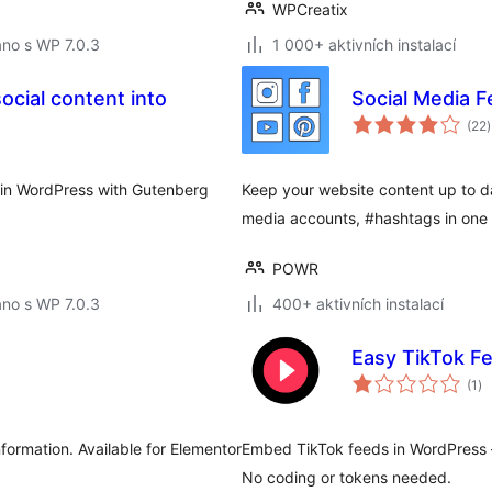
WPCreatix
no s WP 7.0.3
1 000+ aktivních instalací
ocial content into
Social Media 
(22
)
 in WordPress with Gutenberg
Keep your website content up to da
media accounts, #hashtags in one 
POWR
no s WP 7.0.3
400+ aktivních instalací
Easy TikTok Fe
ce
(1
)
ho
formation. Available for Elementor
Embed TikTok feeds in WordPress 
No coding or tokens needed.