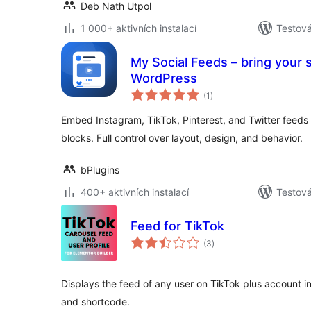
Deb Nath Utpol
1 000+ aktivních instalací
Testová
My Social Feeds – bring your s
WordPress
celkové
(1
)
hodnocení
Embed Instagram, TikTok, Pinterest, and Twitter feeds
blocks. Full control over layout, design, and behavior.
bPlugins
400+ aktivních instalací
Testová
Feed for TikTok
celkové
(3
)
hodnocení
Displays the feed of any user on TikTok plus account in
and shortcode.