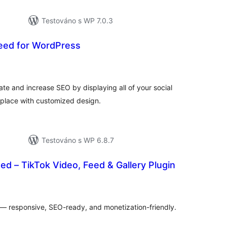
Testováno s WP 7.0.3
Feed for WordPress
celkové
hodnocení
te and increase SEO by displaying all of your social
place with customized design.
Testováno s WP 6.8.7
ed – TikTok Video, Feed & Gallery Plugin
lkové
dnocení
— responsive, SEO-ready, and monetization-friendly.