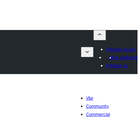
Odeslat plugin
Moje oblíbené
Přihlásit se
Vše
Community
Commercial