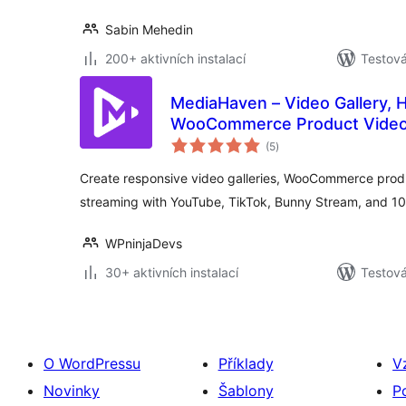
Sabin Mehedin
200+ aktivních instalací
Testová
MediaHaven – Video Gallery, 
WooCommerce Product Vide
celkové
(5
)
hodnocení
Create responsive video galleries, WooCommerce prod
streaming with YouTube, TikTok, Bunny Stream, and 10
WPninjaDevs
30+ aktivních instalací
Testová
O WordPressu
Příklady
V
Novinky
Šablony
P