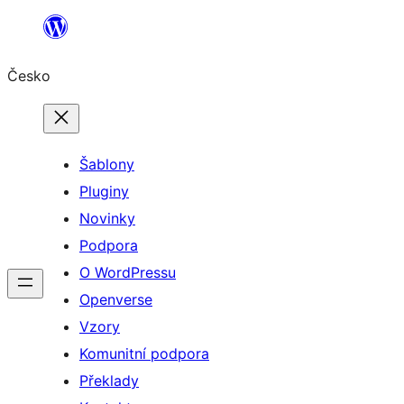
Přeskočit
na
Česko
obsah
Šablony
Pluginy
Novinky
Podpora
O WordPressu
Openverse
Vzory
Komunitní podpora
Překlady