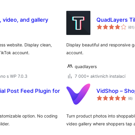
 video, and gallery
QuadLayers Ti
c
(61
)
h
ss website. Display clean,
Display beautiful and responsive g
TikTok account.
account.
quadlayers
no s WP 7.0.3
7 000+ aktivních instalací
al Post Feed Plugin for
VidShop – Sh
ce
(6
)
h
ustomizable option. No coding
Turn product photos into shoppable
lder.
video gallery where shoppers tap 