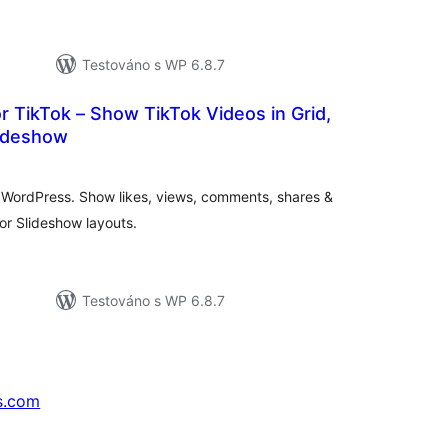
Testováno s WP 6.8.7
or TikTok – Show TikTok Videos in Grid,
lideshow
lkové
dnocení
 WordPress. Show likes, views, comments, shares &
 or Slideshow layouts.
Testováno s WP 6.8.7
s.com