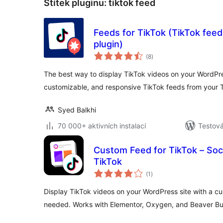
Štítek pluginu:
tiktok feed
Feeds for TikTok (TikTok feed,
plugin)
celkové
(8
)
hodnocení
The best way to display TikTok videos on your WordPre
customizable, and responsive TikTok feeds from your 
Syed Balkhi
70 000+ aktivních instalací
Testová
Custom Feed for TikTok – Soci
TikTok
celkové
(1
)
hodnocení
Display TikTok videos on your WordPress site with a c
needed. Works with Elementor, Oxygen, and Beaver Bui