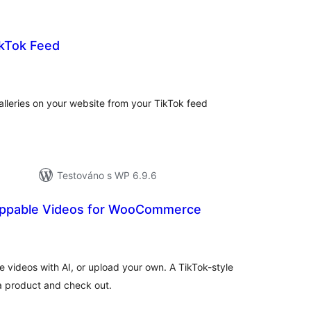
kTok Feed
elkové
odnocení
alleries on your website from your TikTok feed
Testováno s WP 6.9.6
oppable Videos for WooCommerce
lkové
odnocení
 videos with AI, or upload your own. A TikTok-style
a product and check out.