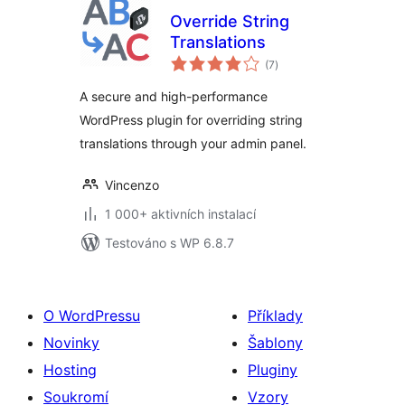
Override String
Translations
celkové
(7
)
hodnocení
A secure and high-performance
WordPress plugin for overriding string
translations through your admin panel.
Vincenzo
1 000+ aktivních instalací
Testováno s WP 6.8.7
O WordPressu
Příklady
Novinky
Šablony
Hosting
Pluginy
Soukromí
Vzory