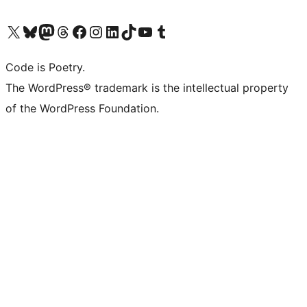
Navštivte náš účet na X (dříve Twitter)
Navštivte náš Bluesky účet
Navštivte náš účet Mastodon
Navštivte náš Threads účet
Navštivte naši stránku na Facebooku
Navštivte náš Instagram účet
Navštivte náš LinkedIn účet
Navštivte náš TikTok účet
Navštivte náš YouTube kanál
Navštivte náš Tumblr účet
Code is Poetry.
The WordPress® trademark is the intellectual property
of the WordPress Foundation.