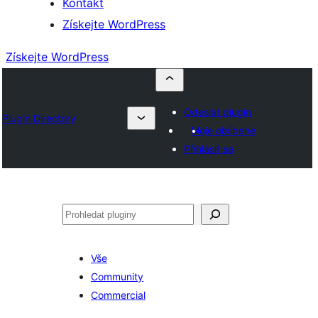
Kontakt
Získejte WordPress
Získejte WordPress
Odeslat plugin
Plugin Directory
Moje oblíbené
Přihlásit se
Hledat
Vše
Community
Commercial