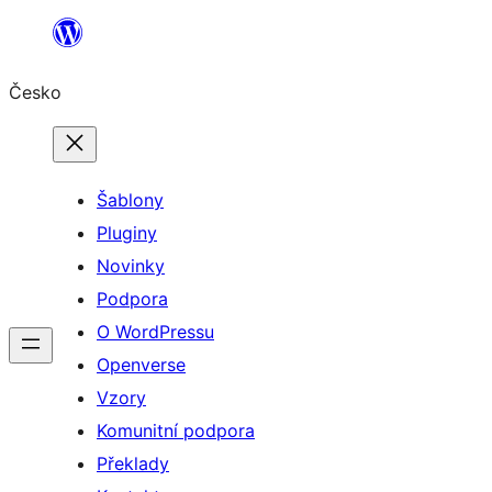
Přeskočit
na
Česko
obsah
Šablony
Pluginy
Novinky
Podpora
O WordPressu
Openverse
Vzory
Komunitní podpora
Překlady