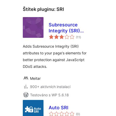
Štítek pluginu:
SRI
Subresource
Integrity (SRI)
celkové
Manager
(11
)
hodnocení
Adds Subresource Integrity (SRI)
attributes to your page's elements for
better protection against JavaScript
DDoS attacks.
Meitar
900+ aktivních instalací
Testováno s WP 5.6.18
Auto SRI
celkové
(0
)
hodnocení