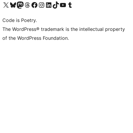
Navštivte náš účet na X (dříve Twitter)
Navštivte náš Bluesky účet
Navštivte náš účet Mastodon
Navštivte náš Threads účet
Navštivte naši stránku na Facebooku
Navštivte náš Instagram účet
Navštivte náš LinkedIn účet
Navštivte náš TikTok účet
Navštivte náš YouTube kanál
Navštivte náš Tumblr účet
Code is Poetry.
The WordPress® trademark is the intellectual property
of the WordPress Foundation.