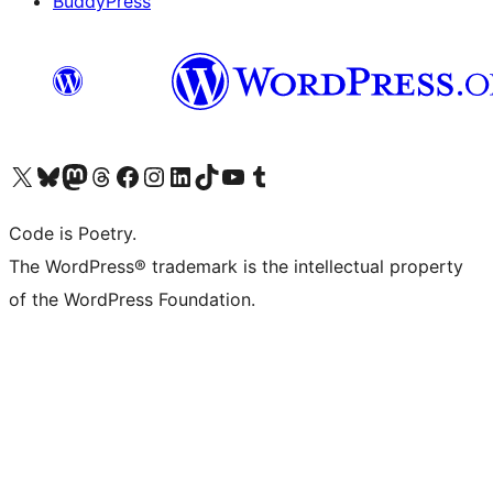
BuddyPress
Navštivte náš účet na X (dříve Twitter)
Navštivte náš Bluesky účet
Navštivte náš účet Mastodon
Navštivte náš Threads účet
Navštivte naši stránku na Facebooku
Navštivte náš Instagram účet
Navštivte náš LinkedIn účet
Navštivte náš TikTok účet
Navštivte náš YouTube kanál
Navštivte náš Tumblr účet
Code is Poetry.
The WordPress® trademark is the intellectual property
of the WordPress Foundation.