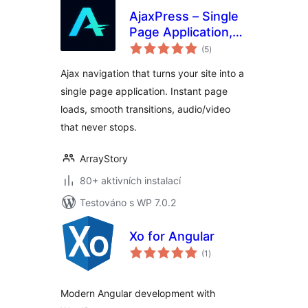
AjaxPress – Single
Page Application,
celkové
Ajax Navigation &
(5
)
hodnocení
Persistent Media
Ajax navigation that turns your site into a
Player
single page application. Instant page
loads, smooth transitions, audio/video
that never stops.
ArrayStory
80+ aktivních instalací
Testováno s WP 7.0.2
Xo for Angular
celkové
(1
)
hodnocení
Modern Angular development with