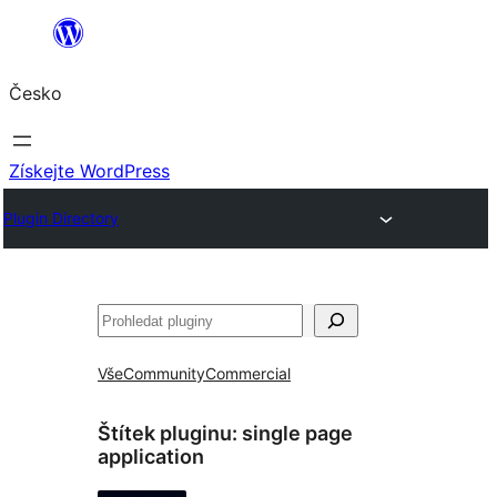
Přeskočit
na
Česko
obsah
Získejte WordPress
Plugin Directory
Hledat
Vše
Community
Commercial
Štítek pluginu:
single page
application