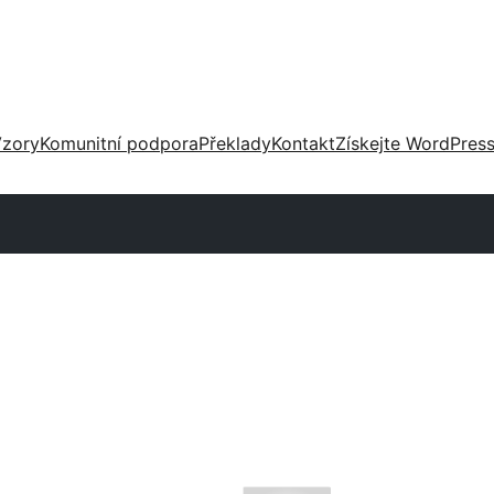
zory
Komunitní podpora
Překlady
Kontakt
Získejte WordPres