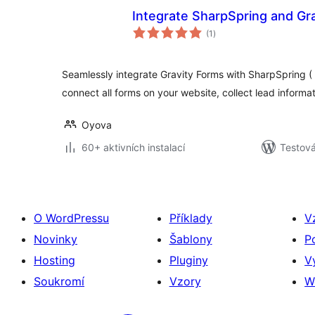
Integrate SharpSpring and Gr
celkové
(1
)
hodnocení
Seamlessly integrate Gravity Forms with SharpSpring ( 
connect all forms on your website, collect lead informa
Oyova
60+ aktivních instalací
Testová
O WordPressu
Příklady
V
Novinky
Šablony
P
Hosting
Pluginy
V
Soukromí
Vzory
W