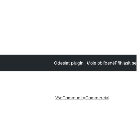
s
Odeslat plugin
Moje oblíbené
Přihlásit se
Vše
Community
Commercial