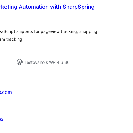
rketing Automation with SharpSpring
elkové
odnocení
aScript snippets for pageview tracking, shopping
orm tracking.
Testováno s WP 4.6.30
s.com
ss