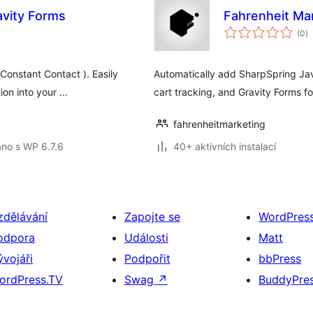
avity Forms
Fahrenheit Ma
c
(0
)
h
Constant Contact ). Easily
Automatically add SharpSpring Jav
tion into your …
cart tracking, and Gravity Forms f
fahrenheitmarketing
no s WP 6.7.6
40+ aktivních instalací
zdělávání
Zapojte se
WordPres
odpora
Události
Matt
ývojáři
Podpořit
bbPress
ordPress.TV
Swag
↗
BuddyPre