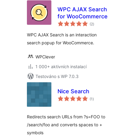
WPC AJAX Search
for WooCommerce
celkové
(2
)
hodnocení
WPC AJAX Search is an interaction
search popup for WooCommerce.
WPClever
1 000+ aktivních instalací
Testováno s WP 7.0.3
Nice Search
celkové
(1
)
hodnocení
Redirects search URLs from ?s=FOO to
/search/foo and converts spaces to +
symbols