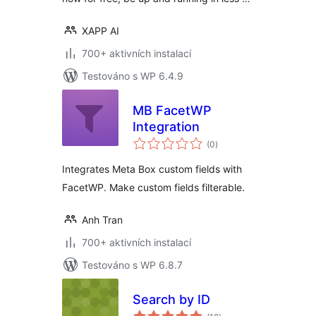
XAPP AI
700+ aktivních instalací
Testováno s WP 6.4.9
MB FacetWP
Integration
celkové
(0
)
hodnocení
Integrates Meta Box custom fields with
FacetWP. Make custom fields filterable.
Anh Tran
700+ aktivních instalací
Testováno s WP 6.8.7
Search by ID
celkové