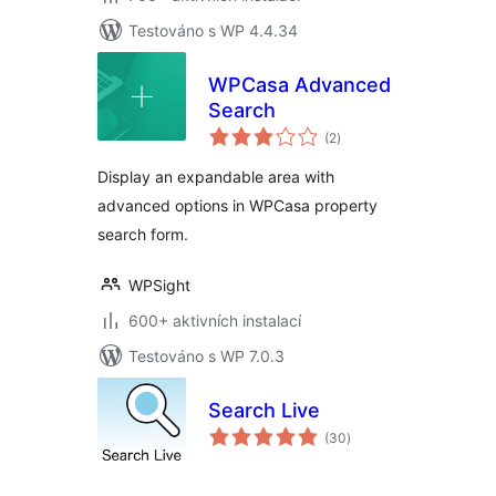
Testováno s WP 4.4.34
WPCasa Advanced
Search
celkové
(2
)
hodnocení
Display an expandable area with
advanced options in WPCasa property
search form.
WPSight
600+ aktivních instalací
Testováno s WP 7.0.3
Search Live
celkové
(30
)
hodnocení