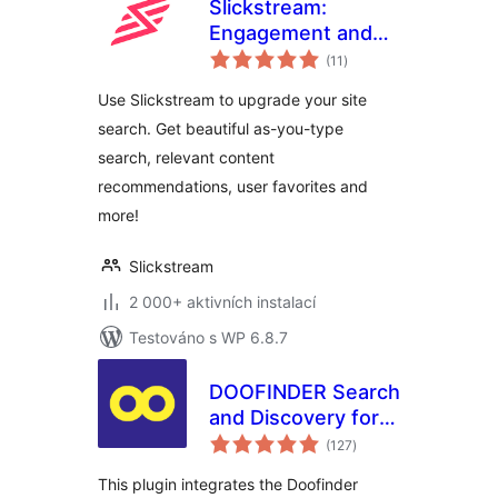
Slickstream:
Engagement and
celkové
Conversions
(11
)
hodnocení
Use Slickstream to upgrade your site
search. Get beautiful as-you-type
search, relevant content
recommendations, user favorites and
more!
Slickstream
2 000+ aktivních instalací
Testováno s WP 6.8.7
DOOFINDER Search
and Discovery for
celkové
WP &
(127
)
hodnocení
WooCommerce
This plugin integrates the Doofinder