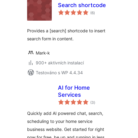
Search shortcode
celkové
(6
)
hodnocení
Provides a [search] shortcode to insert
search form in content.
Mark-k
900+ aktivních instalací
Testováno s WP 4.4.34
AI for Home
Services
celkové
(3
)
hodnocení
Quickly add AI powered chat, search,
scheduling to your home service
business website. Get started for right
now for free, be up and running in less …