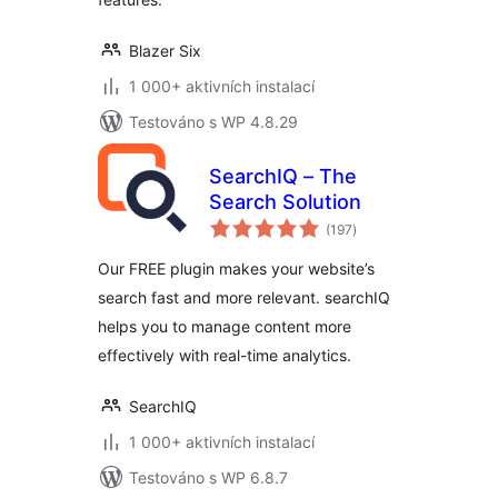
Blazer Six
1 000+ aktivních instalací
Testováno s WP 4.8.29
SearchIQ – The
Search Solution
celkové
(197
)
hodnocení
Our FREE plugin makes your website’s
search fast and more relevant. searchIQ
helps you to manage content more
effectively with real-time analytics.
SearchIQ
1 000+ aktivních instalací
Testováno s WP 6.8.7