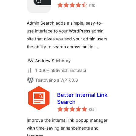
celkové
(18
)
hodnocení
Admin Search adds a simple, easy-to-
use interface to your WordPress admin
site that gives you and your admin users
the ability to search across multip …
Andrew Stichbury
1 000+ aktivních instalací
Testováno s WP 7.0.3
Better Internal Link
Search
celkové
(25
)
hodnocení
Improve the internal link popup manager
with time-saving enhancements and
features.