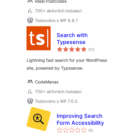
Ideal Postcodes
700+ aktivních instalací
Testováno s WP 6.8.7
Search with
Typesense
celkové
(11
)
hodnocení
Lightning fast search for your WordPress
site, powered by Typesense.
CodeManas
700+ aktivních instalací
Testováno s WP 7.0.0
Improving Search
Form Accessibility
celkové
(0
)
hodnocení