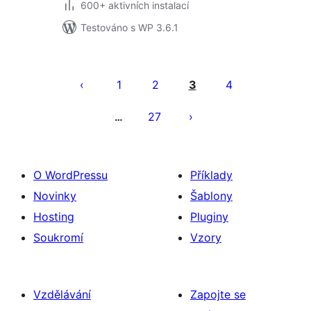
600+ aktivních instalací
Testováno s WP 3.6.1
Stránkování
příspěvků
1
2
3
4
27
…
O WordPressu
Příklady
Novinky
Šablony
Hosting
Pluginy
Soukromí
Vzory
Vzdělávání
Zapojte se