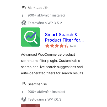
Mark Jaquith
900+ aktivních instalací
Testováno s WP 3.5.2
Smart Search &
Product Filter for
celkové
WooCommerce –
(43
)
hodnocení
Searchanise
Advanced WooCommerce product
search and filter plugin. Customizable
search bar, live search suggestions and
auto-generated filters for search results.
Searchanise
900+ aktivních instalací
Testováno s WP 7.0.3