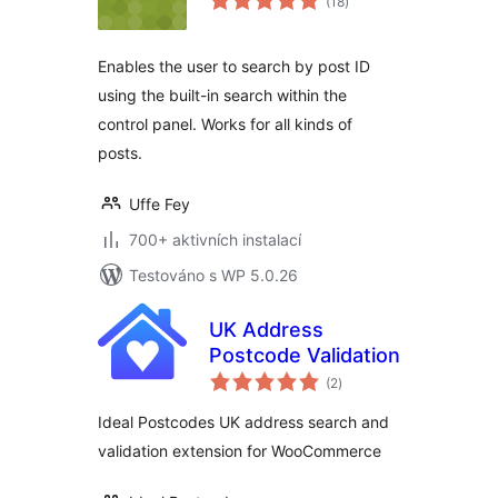
(18
)
hodnocení
Enables the user to search by post ID
using the built-in search within the
control panel. Works for all kinds of
posts.
Uffe Fey
700+ aktivních instalací
Testováno s WP 5.0.26
UK Address
Postcode Validation
celkové
(2
)
hodnocení
Ideal Postcodes UK address search and
validation extension for WooCommerce