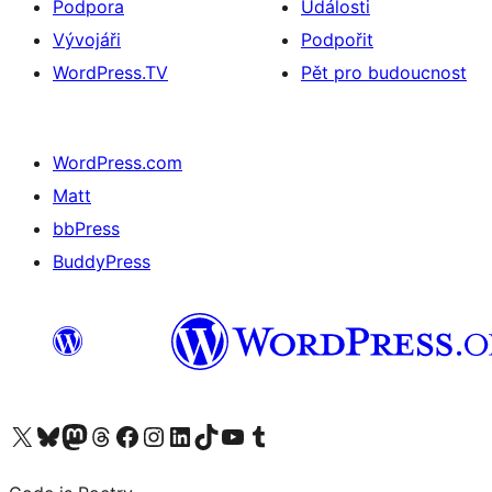
Podpora
Události
Vývojáři
Podpořit
WordPress.TV
Pět pro budoucnost
WordPress.com
Matt
bbPress
BuddyPress
Navštivte náš účet na X (dříve Twitter)
Navštivte náš Bluesky účet
Navštivte náš účet Mastodon
Navštivte náš Threads účet
Navštivte naši stránku na Facebooku
Navštivte náš Instagram účet
Navštivte náš LinkedIn účet
Navštivte náš TikTok účet
Navštivte náš YouTube kanál
Navštivte náš Tumblr účet