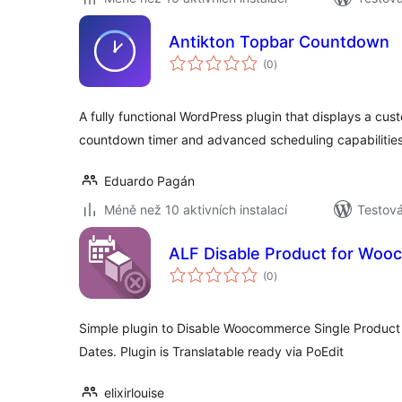
Antikton Topbar Countdown
celkové
(0
)
hodnocení
A fully functional WordPress plugin that displays a cus
countdown timer and advanced scheduling capabilities
Eduardo Pagán
Méně než 10 aktivních instalací
Testov
ALF Disable Product for Wo
celkové
(0
)
hodnocení
Simple plugin to Disable Woocommerce Single Product 
Dates. Plugin is Translatable ready via PoEdit
elixirlouise