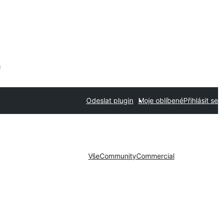
s
Odeslat plugin
Moje oblíbené
Přihlásit se
Vše
Community
Commercial