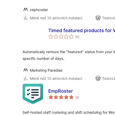
zephcoder
Méně než 10 aktivních instalací
Testová
Timed featured products fo
celkové
(0
)
hodnocení
Automatically remove the "featured" status from you
specific number of days.
Marketing Paradise
Méně než 10 aktivních instalací
Testová
EmpRoster
celkové
(2
)
hodnocení
Self-hosted staff rostering and shift scheduling for Wo