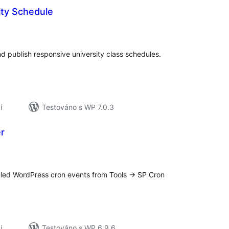
ity Schedule
elkové
odnocení
d publish responsive university class schedules.
í
Testováno s WP 7.0.3
r
elkové
odnocení
ed WordPress cron events from Tools -> SP Cron
í
Testováno s WP 6.9.6