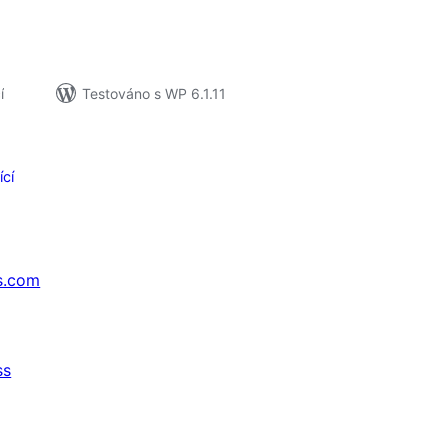
í
Testováno s WP 6.1.11
ící
s.com
ss