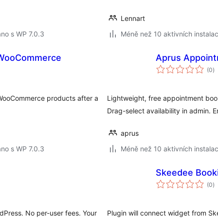
Lennart
no s WP 7.0.3
Méně než 10 aktivních instalac
r WooCommerce
Aprus Appoint
c
(0
)
h
r WooCommerce products after a
Lightweight, free appointment boo
Drag-select availability in admin. E
aprus
no s WP 7.0.3
Méně než 10 aktivních instalac
Skeedee Book
c
(0
)
h
rdPress. No per-user fees. Your
Plugin will connect widget from S