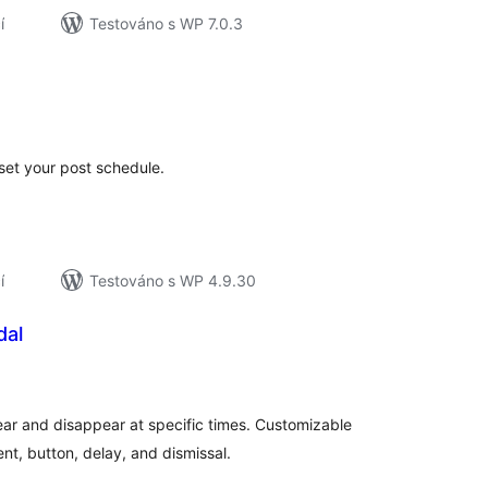
í
Testováno s WP 7.0.3
elkové
odnocení
set your post schedule.
í
Testováno s WP 4.9.30
dal
elkové
odnocení
r and disappear at specific times. Customizable
t, button, delay, and dismissal.