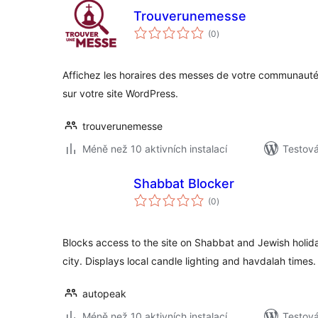
Trouverunemesse
celkové
(0
)
hodnocení
Affichez les horaires des messes de votre communaut
sur votre site WordPress.
trouverunemesse
Méně než 10 aktivních instalací
Testová
Shabbat Blocker
celkové
(0
)
hodnocení
Blocks access to the site on Shabbat and Jewish holid
city. Displays local candle lighting and havdalah times.
autopeak
Méně než 10 aktivních instalací
Testov