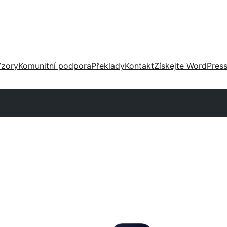
zory
Komunitní podpora
Překlady
Kontakt
Získejte WordPres