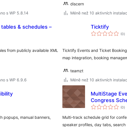
discern
áno s WP 5.8.14
Méně než 10 aktivních instalac
 tables & schedules –
Ticktify
c
(0
)
h
les from publicly available XML
Ticktify Events and Ticket Booking
map integration, booking manage
teamzt
áno s WP 6.9.6
Méně než 10 aktivních instalac
bility
MultiStage Eve
Congress Sch
c
(0
)
h
th popups, manual banners,
Multi-track schedule grid for confe
speaker profiles, day tabs, search a