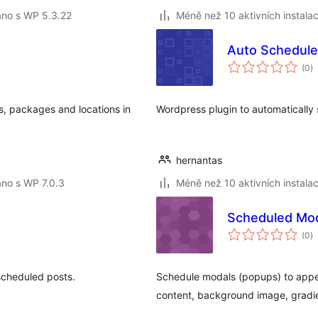
áno s WP 5.3.22
Méně než 10 aktivních instalac
Auto Schedule
c
(0
)
h
s, packages and locations in
Wordpress plugin to automatically 
hernantas
no s WP 7.0.3
Méně než 10 aktivních instalac
Scheduled Mo
c
(0
)
h
 scheduled posts.
Schedule modals (popups) to appea
content, background image, gradien