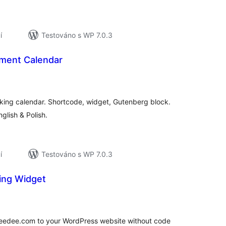
í
Testováno s WP 7.0.3
ment Calendar
elkové
odnocení
king calendar. Shortcode, widget, Gutenberg block.
nglish & Polish.
í
Testováno s WP 7.0.3
ing Widget
elkové
odnocení
keedee.com to your WordPress website without code