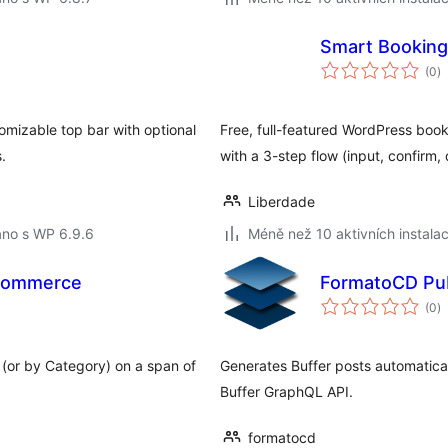
Smart Booking
c
(0
)
h
tomizable top bar with optional
Free, full-featured WordPress booki
.
with a 3-step flow (input, confirm,
Liberdade
áno s WP 6.9.6
Méně než 10 aktivních instalac
ocommerce
FormatoCD Pub
c
(0
)
h
(or by Category) on a span of
Generates Buffer posts automatical
Buffer GraphQL API.
formatocd