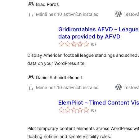
Brad Parbs
Méně než 10 aktivních instalací
Testov
Gridirontables AFVD – League
data provided by AFVD
celkové
(0
)
hodnocení
Display American football league standings and schedu
data on your WordPress site.
Daniel Schmidt-Richert
Méně než 10 aktivních instalací
Testov
ElemPilot – Timed Content Visi
celkové
(0
)
hodnocení
Pilot temporary content elements across WordPress wi
floating notices and simple visibility rules.