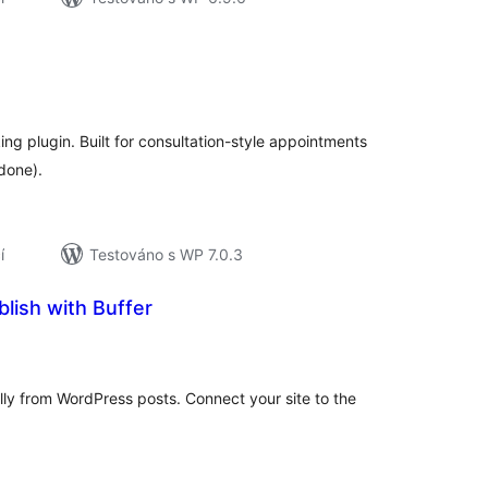
elkové
odnocení
ng plugin. Built for consultation-style appointments
 done).
í
Testováno s WP 7.0.3
lish with Buffer
elkové
odnocení
ly from WordPress posts. Connect your site to the