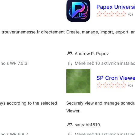
Papex Univers
c
(0
)
h
é trouverunemesse.fr directement
Create, manage, import, export, an
Andrew P. Popov
no s WP 7.0.3
Méně než 10 aktivních instalac
SP Cron Viewe
c
(0
)
h
ays according to the selected
Securely view and manage schedul
Viewer.
saurabh1810
áno s WP 6.8.7
Méně než 10 aktivních instalac