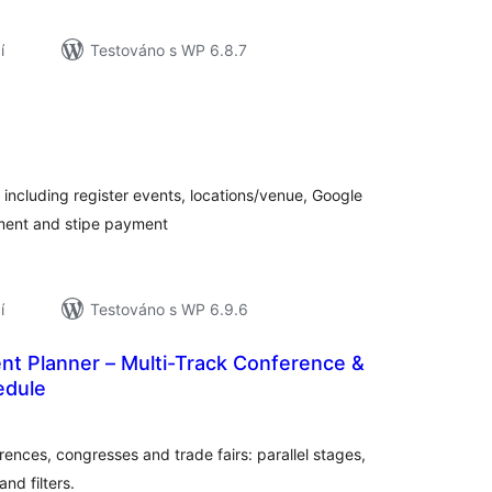
í
Testováno s WP 6.8.7
elkové
odnocení
 including register events, locations/venue, Google
ment and stipe payment
í
Testováno s WP 6.9.6
nt Planner – Multi-Track Conference &
edule
elkové
odnocení
rences, congresses and trade fairs: parallel stages,
nd filters.