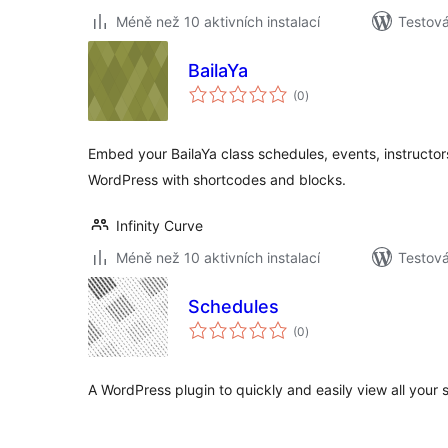
Méně než 10 aktivních instalací
Testov
BailaYa
celkové
(0
)
hodnocení
Embed your BailaYa class schedules, events, instructor
WordPress with shortcodes and blocks.
Infinity Curve
Méně než 10 aktivních instalací
Testová
Schedules
celkové
(0
)
hodnocení
A WordPress plugin to quickly and easily view all your