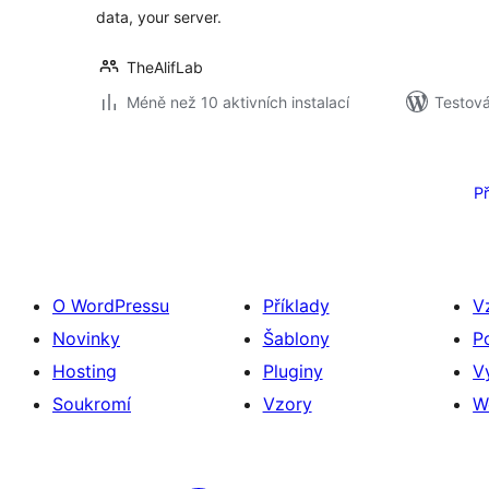
data, your server.
TheAlifLab
Méně než 10 aktivních instalací
Testová
Stránkování
příspěvků
P
O WordPressu
Příklady
V
Novinky
Šablony
P
Hosting
Pluginy
V
Soukromí
Vzory
W