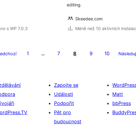
editing.
Skeedee.com
no s WP 7.0.3
Méně než 10 aktivních instalac
1
7
8
9
10
ředchozí
…
Následuj
zdělávání
Zapojte se
WordPres
odpora
Události
Matt
ývojáři
Podpořit
bbPress
ordPress.TV
Pět pro
BuddyPre
budoucnost