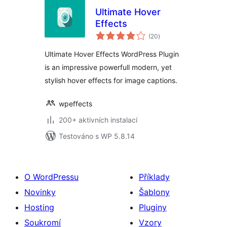
Ultimate Hover
Effects
celkové
(20
)
hodnocení
Ultimate Hover Effects WordPress Plugin
is an impressive powerfull modern, yet
stylish hover effects for image captions.
wpeffects
200+ aktivních instalací
Testováno s WP 5.8.14
O WordPressu
Příklady
Novinky
Šablony
Hosting
Pluginy
Soukromí
Vzory