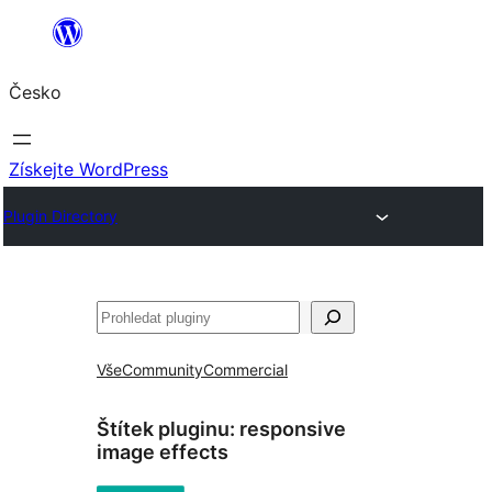
Přeskočit
na
Česko
obsah
Získejte WordPress
Plugin Directory
Hledat
Vše
Community
Commercial
Štítek pluginu:
responsive
image effects