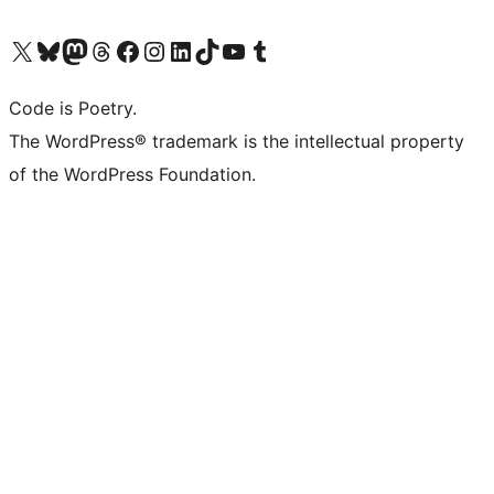
Navštivte náš účet na X (dříve Twitter)
Navštivte náš Bluesky účet
Navštivte náš účet Mastodon
Navštivte náš Threads účet
Navštivte naši stránku na Facebooku
Navštivte náš Instagram účet
Navštivte náš LinkedIn účet
Navštivte náš TikTok účet
Navštivte náš YouTube kanál
Navštivte náš Tumblr účet
Code is Poetry.
The WordPress® trademark is the intellectual property
of the WordPress Foundation.