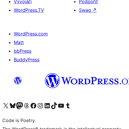
Vývojáři
Podpořit
WordPress.TV
Swag
↗
WordPress.com
Matt
bbPress
BuddyPress
Navštivte náš účet na X (dříve Twitter)
Navštivte náš Bluesky účet
Navštivte náš účet Mastodon
Navštivte náš Threads účet
Navštivte naši stránku na Facebooku
Navštivte náš Instagram účet
Navštivte náš LinkedIn účet
Navštivte náš TikTok účet
Navštivte náš YouTube kanál
Navštivte náš Tumblr účet
Code is Poetry.