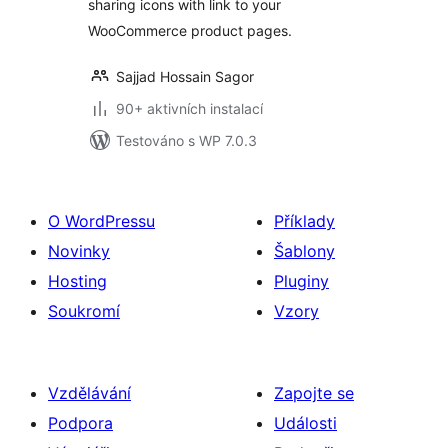
sharing icons with link to your
WooCommerce product pages.
Sajjad Hossain Sagor
90+ aktivních instalací
Testováno s WP 7.0.3
O WordPressu
Příklady
Novinky
Šablony
Hosting
Pluginy
Soukromí
Vzory
Vzdělávání
Zapojte se
Podpora
Události