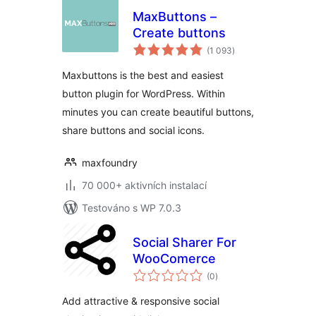
MaxButtons –
Create buttons
celkové
(1 093
)
hodnocení
Maxbuttons is the best and easiest
button plugin for WordPress. Within
minutes you can create beautiful buttons,
share buttons and social icons.
maxfoundry
70 000+ aktivních instalací
Testováno s WP 7.0.3
Social Sharer For
WooComerce
celkové
(0
)
hodnocení
Add attractive & responsive social