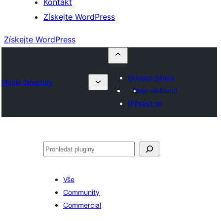
Kontakt
Získejte WordPress
Získejte WordPress
Odeslat plugin
Plugin Directory
Moje oblíbené
Přihlásit se
Hledat
Vše
Community
Commercial