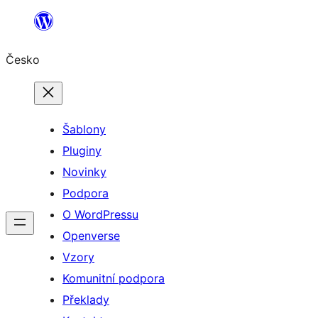
Přeskočit
na
Česko
obsah
Šablony
Pluginy
Novinky
Podpora
O WordPressu
Openverse
Vzory
Komunitní podpora
Překlady