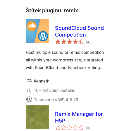
Štítek pluginu:
remix
SoundCloud Sound
Competition
celkové
(4
)
hodnocení
Host multiple sound or remix competition
all within your wordpress site, integrated
with SoundCloud and Facebook voting.
Kenneth
10+ aktivních instalací
Testováno s WP 4.8.29
Remix Manager for
H5P
celkové
(0
)
hodnocení