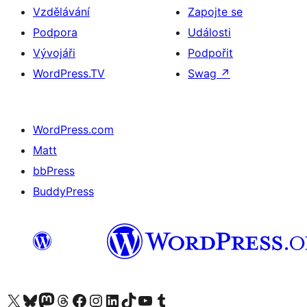
Vzdělávání
Zapojte se
Podpora
Události
Vývojáři
Podpořit
WordPress.TV
Swag
↗
WordPress.com
Matt
bbPress
BuddyPress
Navštivte náš účet na X (dříve Twitter)
Navštivte náš Bluesky účet
Navštivte náš účet Mastodon
Navštivte náš Threads účet
Navštivte naši stránku na Facebooku
Navštivte náš Instagram účet
Navštivte náš LinkedIn účet
Navštivte náš TikTok účet
Navštivte náš YouTube kanál
Navštivte náš Tumblr účet