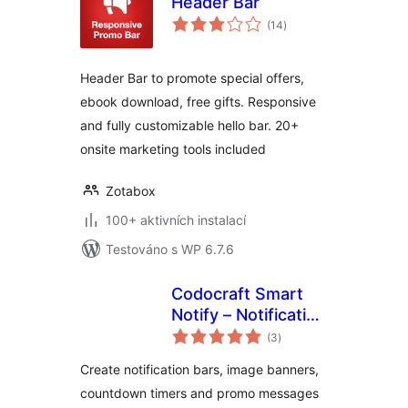
Header Bar
celkové
(14
)
hodnocení
Header Bar to promote special offers,
ebook download, free gifts. Responsive
and fully customizable hello bar. 20+
onsite marketing tools included
Zotabox
100+ aktivních instalací
Testováno s WP 6.7.6
Codocraft Smart
Notify – Notification
celkové
Bar, Countdown
(3
)
hodnocení
Timer & Image
Create notification bars, image banners,
Banner
countdown timers and promo messages