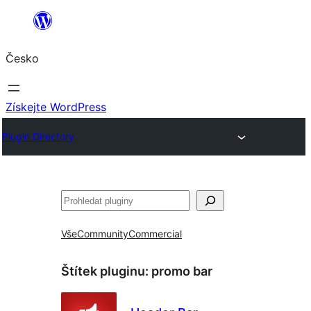
Přeskočit
na
Česko
obsah
Získejte WordPress
Plugin Directory
Hledat
Vše
Community
Commercial
Štítek pluginu:
promo bar