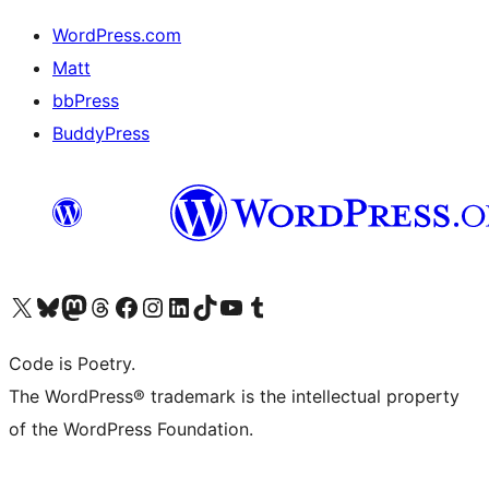
WordPress.com
Matt
bbPress
BuddyPress
Navštivte náš účet na X (dříve Twitter)
Navštivte náš Bluesky účet
Navštivte náš účet Mastodon
Navštivte náš Threads účet
Navštivte naši stránku na Facebooku
Navštivte náš Instagram účet
Navštivte náš LinkedIn účet
Navštivte náš TikTok účet
Navštivte náš YouTube kanál
Navštivte náš Tumblr účet
Code is Poetry.
The WordPress® trademark is the intellectual property
of the WordPress Foundation.