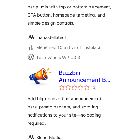
bar plugin with top or bottom placement,
CTA button, homepage targeting, and
simple design controls.
mariastellatech
Méně než 10 aktivních instalací
Testováno s WP 7.0.3
Buzzbar –
Announcement Bar,
celkové
Promo Bar &
(0
)
hodnocení
Notification Banner
Add high-converting announcement
bars, promo banners, and scrolling
notifications to your site—no coding
required.
Blend Media