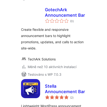
GotechArk
Announcement Bar
celkové
(0
)
hodnocení
Create flexible and responsive
announcement bars to highlight
promotions, updates, and calls to action
site-wide.
TechArk Solutions
Méně než 10 aktivních instalací
Testováno s WP 7.0.3
Stella
Announcement Bar
celkové
(2
)
hodnocení
Lightweight WordPress announcement