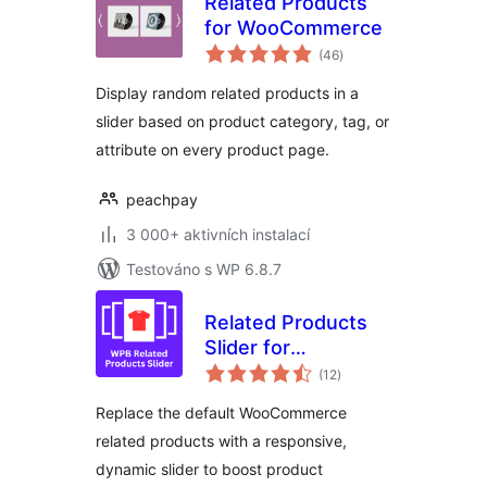
Related Products
for WooCommerce
celkové
(46
)
hodnocení
Display random related products in a
slider based on product category, tag, or
attribute on every product page.
peachpay
3 000+ aktivních instalací
Testováno s WP 6.8.7
Related Products
Slider for
celkové
WooCommerce –
(12
)
hodnocení
Boost Sales with
Replace the default WooCommerce
Smart Product
related products with a responsive,
Recommendations
dynamic slider to boost product