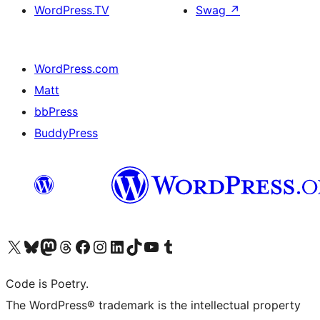
WordPress.TV
Swag
↗
WordPress.com
Matt
bbPress
BuddyPress
Navštivte náš účet na X (dříve Twitter)
Navštivte náš Bluesky účet
Navštivte náš účet Mastodon
Navštivte náš Threads účet
Navštivte naši stránku na Facebooku
Navštivte náš Instagram účet
Navštivte náš LinkedIn účet
Navštivte náš TikTok účet
Navštivte náš YouTube kanál
Navštivte náš Tumblr účet
Code is Poetry.
The WordPress® trademark is the intellectual property