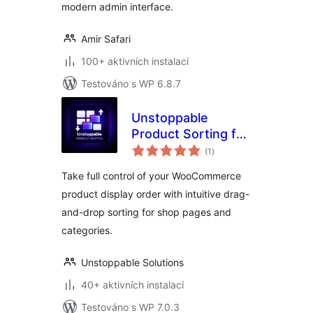
modern admin interface.
Amir Safari
100+ aktivních instalací
Testováno s WP 6.8.7
Unstoppable
Product Sorting for
celkové
WooCommerce
(1
)
hodnocení
Take full control of your WooCommerce
product display order with intuitive drag-
and-drop sorting for shop pages and
categories.
Unstoppable Solutions
40+ aktivních instalací
Testováno s WP 7.0.3