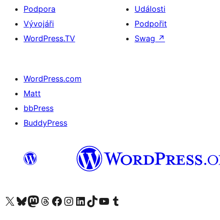
Podpora
Události
Vývojáři
Podpořit
WordPress.TV
Swag
↗
WordPress.com
Matt
bbPress
BuddyPress
Navštivte náš účet na X (dříve Twitter)
Navštivte náš Bluesky účet
Navštivte náš účet Mastodon
Navštivte náš Threads účet
Navštivte naši stránku na Facebooku
Navštivte náš Instagram účet
Navštivte náš LinkedIn účet
Navštivte náš TikTok účet
Navštivte náš YouTube kanál
Navštivte náš Tumblr účet