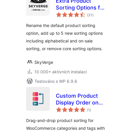
Extra Product
Sorting Options for
celkové
WooCommerce
(31
)
hodnocení
Rename the default product sorting
option, add up to 5 new sorting options
including alphabetical and on-sale
sorting, or remove core sorting options.
SkyVerge
10 000+ aktivních instalací
Testováno s WP 6.9.6
Custom Product
Display Order on
celkové
Category and Tag
(1
)
hodnocení
Pages
Drag-and-drop product sorting for
WooCommerce categories and tags with