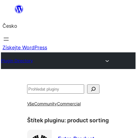
Přeskočit
na
Česko
obsah
Získejte WordPress
Plugin Directory
Hledat
Vše
Community
Commercial
Štítek pluginu:
product sorting