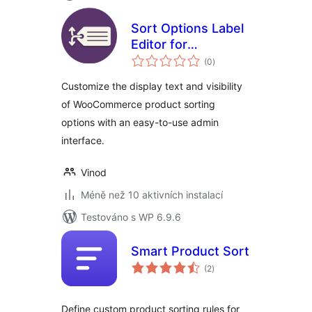
Sort Options Label
Editor for
celkové
WooCommerce
(0
)
hodnocení
Customize the display text and visibility
of WooCommerce product sorting
options with an easy-to-use admin
interface.
Vinod
Méně než 10 aktivních instalací
Testováno s WP 6.9.6
Smart Product Sort
celkové
(2
)
hodnocení
Define custom product sorting rules for