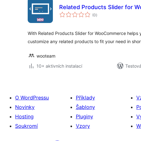
Related Products Slider for
celkové
(0
)
hodnocení
With Related Products Slider for WooCommerce helps y
customize any related products to fit your need in shor
wooteam
10+ aktivních instalací
Testová
O WordPressu
Příklady
V
Novinky
Šablony
P
Hosting
Pluginy
V
Soukromí
Vzory
W