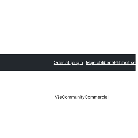
s
Odeslat plugin
Moje oblíbené
Přihlásit se
Vše
Community
Commercial