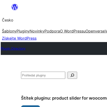
Přeskočit
na
Česko
obsah
Šablony
Pluginy
Novinky
Podpora
O WordPressu
Openverse
V
Získejte WordPress
Plugin Directory
Hledat
Štítek pluginu:
product slider for wooco