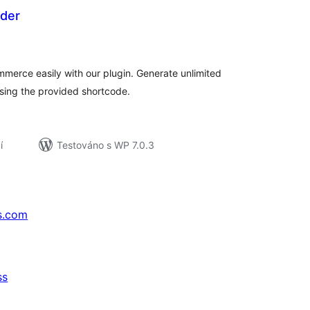
ider
elkové
odnocení
merce easily with our plugin. Generate unlimited
using the provided shortcode.
í
Testováno s WP 7.0.3
s.com
ss