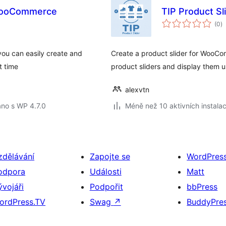
 WooCommerce
TIP Product Sl
c
(0
)
h
ou can easily create and
Create a product slider for WooCom
t time
product sliders and display them 
alexvtn
no s WP 4.7.0
Méně než 10 aktivních instalac
zdělávání
Zapojte se
WordPres
odpora
Události
Matt
ývojáři
Podpořit
bbPress
ordPress.TV
Swag
↗
BuddyPre