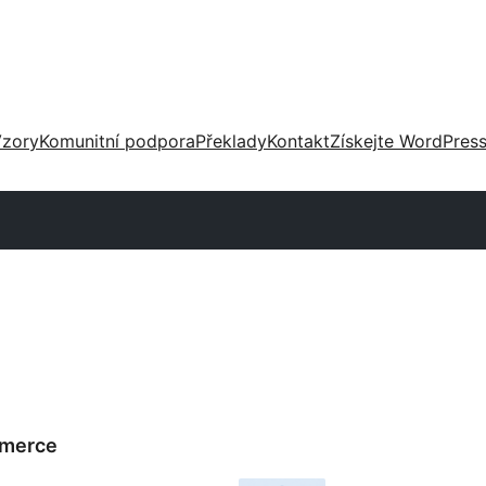
zory
Komunitní podpora
Překlady
Kontakt
Získejte WordPres
mmerce