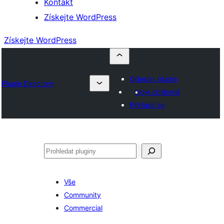
Kontakt
Získejte WordPress
Získejte WordPress
Odeslat plugin
Plugin Directory
Moje oblíbené
Přihlásit se
Hledat
Vše
Community
Commercial