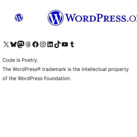
Navštivte náš účet na X (dříve Twitter)
Navštivte náš Bluesky účet
Navštivte náš účet Mastodon
Navštivte náš Threads účet
Navštivte naši stránku na Facebooku
Navštivte náš Instagram účet
Navštivte náš LinkedIn účet
Navštivte náš TikTok účet
Navštivte náš YouTube kanál
Navštivte náš Tumblr účet
Code is Poetry.
The WordPress® trademark is the intellectual property
of the WordPress Foundation.