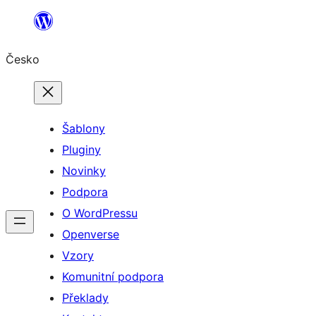
Přeskočit
na
Česko
obsah
Šablony
Pluginy
Novinky
Podpora
O WordPressu
Openverse
Vzory
Komunitní podpora
Překlady