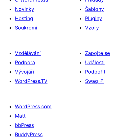
Novinky
Šablony
Hosting
Pluginy
Soukromí
Vzory
Vzdělávání
Zapojte se
Podpora
Události
Vývojáři
Podpořit
WordPress.TV
Swag
↗
WordPress.com
Matt
bbPress
BuddyPress