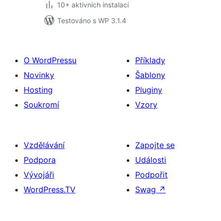
10+ aktivních instalací
Testováno s WP 3.1.4
O WordPressu
Příklady
Novinky
Šablony
Hosting
Pluginy
Soukromí
Vzory
Vzdělávání
Zapojte se
Podpora
Události
Vývojáři
Podpořit
WordPress.TV
Swag
↗