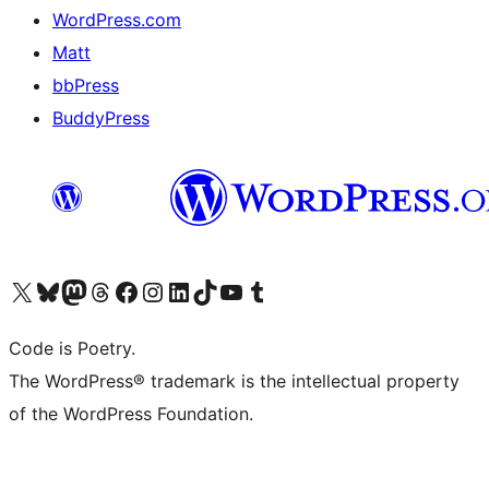
WordPress.com
Matt
bbPress
BuddyPress
Navštivte náš účet na X (dříve Twitter)
Navštivte náš Bluesky účet
Navštivte náš účet Mastodon
Navštivte náš Threads účet
Navštivte naši stránku na Facebooku
Navštivte náš Instagram účet
Navštivte náš LinkedIn účet
Navštivte náš TikTok účet
Navštivte náš YouTube kanál
Navštivte náš Tumblr účet
Code is Poetry.
The WordPress® trademark is the intellectual property
of the WordPress Foundation.