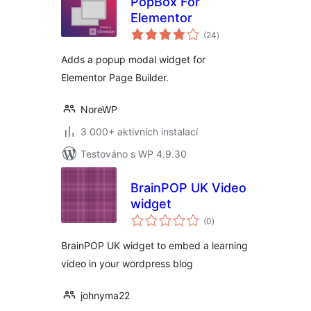
PopBox For
Elementor
celkové
(24
)
hodnocení
Adds a popup modal widget for
Elementor Page Builder.
NoreWP
3 000+ aktivních instalací
Testováno s WP 4.9.30
BrainPOP UK Video
widget
celkové
(0
)
hodnocení
BrainPOP UK widget to embed a learning
video in your wordpress blog
johnyma22