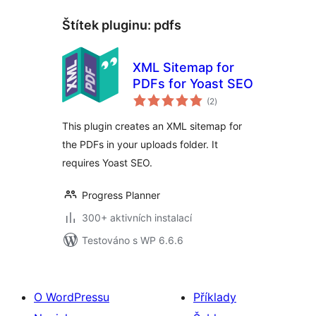
Štítek pluginu:
pdfs
XML Sitemap for
PDFs for Yoast SEO
celkové
(2
)
hodnocení
This plugin creates an XML sitemap for
the PDFs in your uploads folder. It
requires Yoast SEO.
Progress Planner
300+ aktivních instalací
Testováno s WP 6.6.6
O WordPressu
Příklady