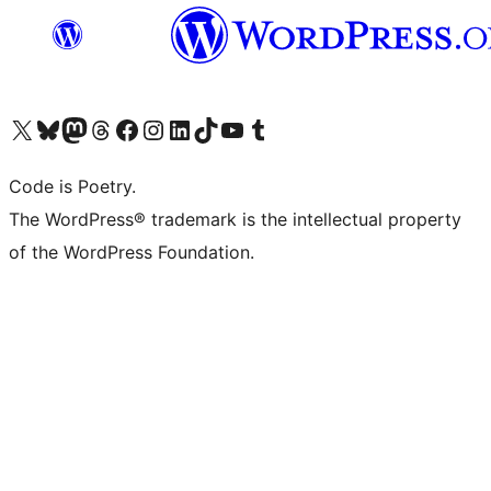
Navštivte náš účet na X (dříve Twitter)
Navštivte náš Bluesky účet
Navštivte náš účet Mastodon
Navštivte náš Threads účet
Navštivte naši stránku na Facebooku
Navštivte náš Instagram účet
Navštivte náš LinkedIn účet
Navštivte náš TikTok účet
Navštivte náš YouTube kanál
Navštivte náš Tumblr účet
Code is Poetry.
The WordPress® trademark is the intellectual property
of the WordPress Foundation.