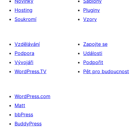
Novinky
Šablony
Hosting
Pluginy
Soukromí
Vzory
Vzdělávání
Zapojte se
Podpora
Události
Vývojáři
Podpořit
WordPress.TV
Pět pro budoucnost
WordPress.com
Matt
bbPress
BuddyPress