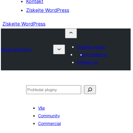
Kontakt
Získejte WordPress
Získejte WordPress
Odeslat plugin
Plugin Directory
Moje oblíbené
Přihlásit se
Hledat
Vše
Community
Commercial