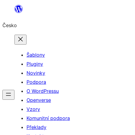
Přeskočit
na
Česko
obsah
Šablony
Pluginy
Novinky
Podpora
O WordPressu
Openverse
Vzory
Komunitní podpora
Překlady