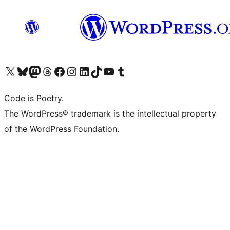
Navštivte náš účet na X (dříve Twitter)
Navštivte náš Bluesky účet
Navštivte náš účet Mastodon
Navštivte náš Threads účet
Navštivte naši stránku na Facebooku
Navštivte náš Instagram účet
Navštivte náš LinkedIn účet
Navštivte náš TikTok účet
Navštivte náš YouTube kanál
Navštivte náš Tumblr účet
Code is Poetry.
The WordPress® trademark is the intellectual property
of the WordPress Foundation.