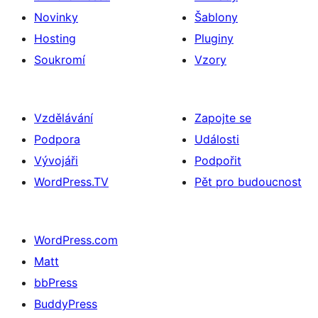
Novinky
Šablony
Hosting
Pluginy
Soukromí
Vzory
Vzdělávání
Zapojte se
Podpora
Události
Vývojáři
Podpořit
WordPress.TV
Pět pro budoucnost
WordPress.com
Matt
bbPress
BuddyPress