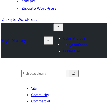
Kontakt
Získejte WordPress
Získejte WordPress
Odeslat plugin
Plugin Directory
Moje oblíbené
Přihlásit se
Hledat
Vše
Community
Commercial