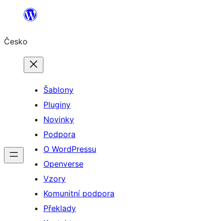
Přeskočit
na
Česko
obsah
Šablony
Pluginy
Novinky
Podpora
O WordPressu
Openverse
Vzory
Komunitní podpora
Překlady