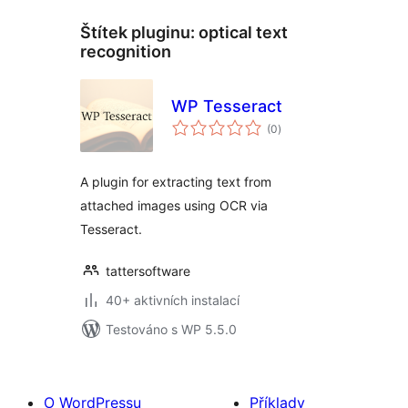
Štítek pluginu:
optical text
recognition
WP Tesseract
celkové
(0
)
hodnocení
A plugin for extracting text from
attached images using OCR via
Tesseract.
tattersoftware
40+ aktivních instalací
Testováno s WP 5.5.0
O WordPressu
Příklady