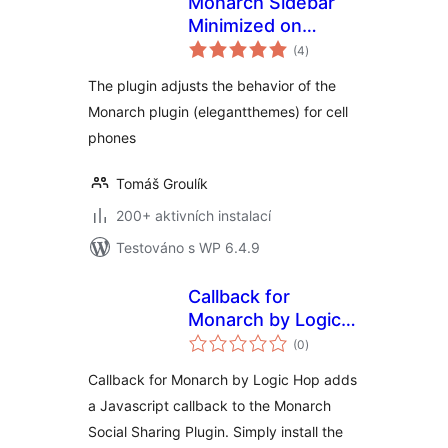
Monarch Sidebar
Minimized on
celkové
Mobile
(4
)
hodnocení
The plugin adjusts the behavior of the
Monarch plugin (elegantthemes) for cell
phones
Tomáš Groulík
200+ aktivních instalací
Testováno s WP 6.4.9
Callback for
Monarch by Logic
celkové
Hop
(0
)
hodnocení
Callback for Monarch by Logic Hop adds
a Javascript callback to the Monarch
Social Sharing Plugin. Simply install the