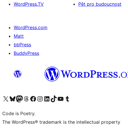
WordPress.TV
Pět pro budoucnost
WordPress.com
Matt
bbPress
BuddyPress
Navštivte náš účet na X (dříve Twitter)
Navštivte náš Bluesky účet
Navštivte náš účet Mastodon
Navštivte náš Threads účet
Navštivte naši stránku na Facebooku
Navštivte náš Instagram účet
Navštivte náš LinkedIn účet
Navštivte náš TikTok účet
Navštivte náš YouTube kanál
Navštivte náš Tumblr účet
Code is Poetry.
The WordPress® trademark is the intellectual property