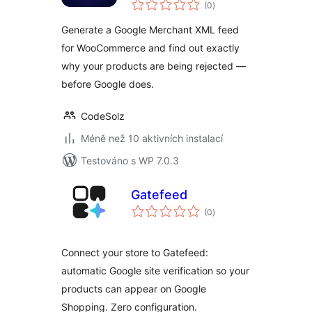
celkové
WooCommerce
(0
)
hodnocení
Generate a Google Merchant XML feed
for WooCommerce and find out exactly
why your products are being rejected —
before Google does.
CodeSolz
Méně než 10 aktivních instalací
Testováno s WP 7.0.3
Gatefeed
celkové
(0
)
hodnocení
Connect your store to Gatefeed:
automatic Google site verification so your
products can appear on Google
Shopping. Zero configuration.