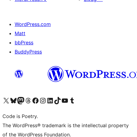
WordPress.com
Matt
bbPress
BuddyPress
Navštivte náš účet na X (dříve Twitter)
Navštivte náš Bluesky účet
Navštivte náš účet Mastodon
Navštivte náš Threads účet
Navštivte naši stránku na Facebooku
Navštivte náš Instagram účet
Navštivte náš LinkedIn účet
Navštivte náš TikTok účet
Navštivte náš YouTube kanál
Navštivte náš Tumblr účet
Code is Poetry.
The WordPress® trademark is the intellectual property
of the WordPress Foundation.