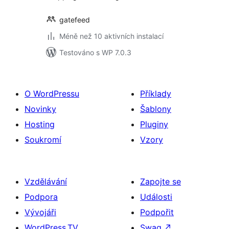
gatefeed
Méně než 10 aktivních instalací
Testováno s WP 7.0.3
O WordPressu
Příklady
Novinky
Šablony
Hosting
Pluginy
Soukromí
Vzory
Vzdělávání
Zapojte se
Podpora
Události
Vývojáři
Podpořit
WordPress.TV
Swag
↗