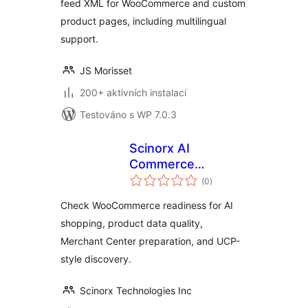
feed XML for WooCommerce and custom
product pages, including multilingual
support.
JS Morisset
200+ aktivních instalací
Testováno s WP 7.0.3
Scinorx AI
Commerce
celkové
Snapshot
(0
)
hodnocení
Check WooCommerce readiness for AI
shopping, product data quality,
Merchant Center preparation, and UCP-
style discovery.
Scinorx Technologies Inc