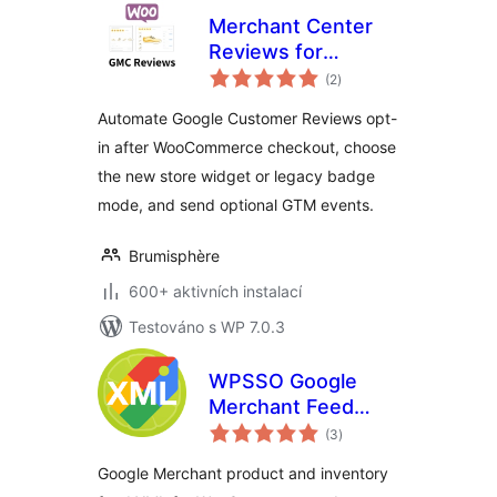
Merchant Center
Reviews for
celkové
WooCommerce
(2
)
hodnocení
Automate Google Customer Reviews opt-
in after WooCommerce checkout, choose
the new store widget or legacy badge
mode, and send optional GTM events.
Brumisphère
600+ aktivních instalací
Testováno s WP 7.0.3
WPSSO Google
Merchant Feed
celkové
XML
(3
)
hodnocení
Google Merchant product and inventory