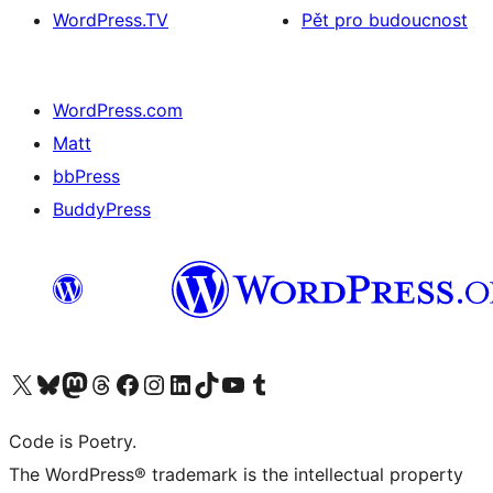
WordPress.TV
Pět pro budoucnost
WordPress.com
Matt
bbPress
BuddyPress
Navštivte náš účet na X (dříve Twitter)
Navštivte náš Bluesky účet
Navštivte náš účet Mastodon
Navštivte náš Threads účet
Navštivte naši stránku na Facebooku
Navštivte náš Instagram účet
Navštivte náš LinkedIn účet
Navštivte náš TikTok účet
Navštivte náš YouTube kanál
Navštivte náš Tumblr účet
Code is Poetry.
The WordPress® trademark is the intellectual property