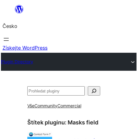
Přeskočit
na
Česko
obsah
Získejte WordPress
Plugin Directory
Hledat
Vše
Community
Commercial
Štítek pluginu:
Masks field