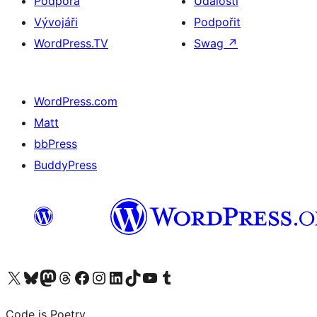
Podpora
Události
Vývojáři
Podpořit
WordPress.TV
Swag
↗
WordPress.com
Matt
bbPress
BuddyPress
Navštivte náš účet na X (dříve Twitter)
Navštivte náš Bluesky účet
Navštivte náš účet Mastodon
Navštivte náš Threads účet
Navštivte naši stránku na Facebooku
Navštivte náš Instagram účet
Navštivte náš LinkedIn účet
Navštivte náš TikTok účet
Navštivte náš YouTube kanál
Navštivte náš Tumblr účet
Code is Poetry.