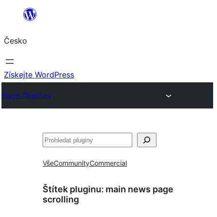
Přeskočit
na
Česko
obsah
Získejte WordPress
Plugin Directory
Hledat
Vše
Community
Commercial
Štítek pluginu:
main news page
scrolling