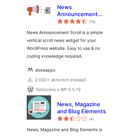
News
Announcement
celkové
Scroll
(19
)
hodnocení
News Announcement Scroll is a simple
vertical scroll news widget for your
WordPress website. Easy to use & no
coding knowledge required.
storeapps
2 000+ aktivních instalací
Testováno s WP 5.5.19
News, Magazine
and Blog Elements
celkové
(4
)
hodnocení
News, Magazine and Blog Elements is