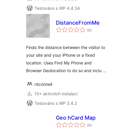
Testováno s WP 4.4.34
DistanceFromMe
celkové
(0
)
hodnocení
Finds the distance between the visitor to
your site and your iPhone or a fixed
location. Uses Find My Phone and
Browser Geolocation to do so and inclu …
rdconnell
10+ aktivních instalací
Testováno s WP 3.4.2
Geo hCard Map
celkové
(0
)
hodnocení