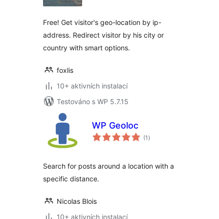
Free! Get visitor's geo-location by ip-
address. Redirect visitor by his city or
country with smart options.
foxlis
10+ aktivních instalací
Testováno s WP 5.7.15
WP Geoloc
celkové
(1
)
hodnocení
Search for posts around a location with a
specific distance.
Nicolas Blois
10+ aktivních instalací