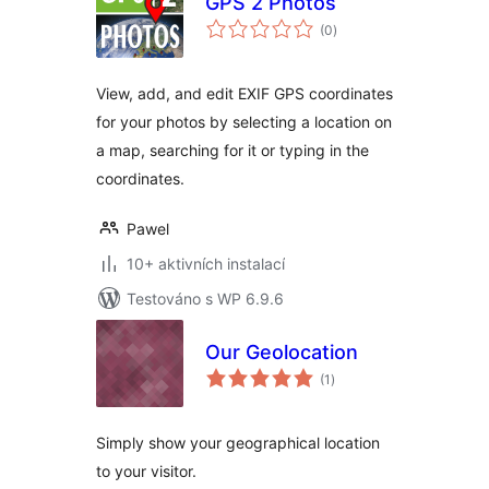
GPS 2 Photos
celkové
(0
)
hodnocení
View, add, and edit EXIF GPS coordinates
for your photos by selecting a location on
a map, searching for it or typing in the
coordinates.
Pawel
10+ aktivních instalací
Testováno s WP 6.9.6
Our Geolocation
celkové
(1
)
hodnocení
Simply show your geographical location
to your visitor.