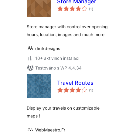
Store Manager
celkové
(1
)
hodnocení
Store manager with control over opening
hours, location, images and much more.
dirlikdesigns
10+ aktivních instalací
Testováno s WP 4.4.34
Travel Routes
celkové
(1
)
hodnocení
Display your travels on customizable
maps !
WebMaestro.Fr