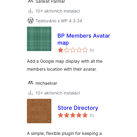
Sanket Parmar
10+ aktivních instalací
Testováno s WP 4.3.34
BP Members Avatar
map
celkové
(1
)
hodnocení
Add a Google map display with all the
members location with their avatar.
michaelvar
10+ aktivních instalací
Store Directory
celkové
(1
)
hodnocení
A simple, flexible plugin for keeping a