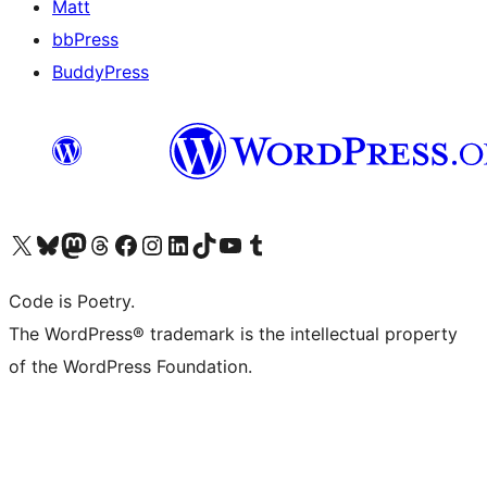
Matt
bbPress
BuddyPress
Navštivte náš účet na X (dříve Twitter)
Navštivte náš Bluesky účet
Navštivte náš účet Mastodon
Navštivte náš Threads účet
Navštivte naši stránku na Facebooku
Navštivte náš Instagram účet
Navštivte náš LinkedIn účet
Navštivte náš TikTok účet
Navštivte náš YouTube kanál
Navštivte náš Tumblr účet
Code is Poetry.
The WordPress® trademark is the intellectual property
of the WordPress Foundation.