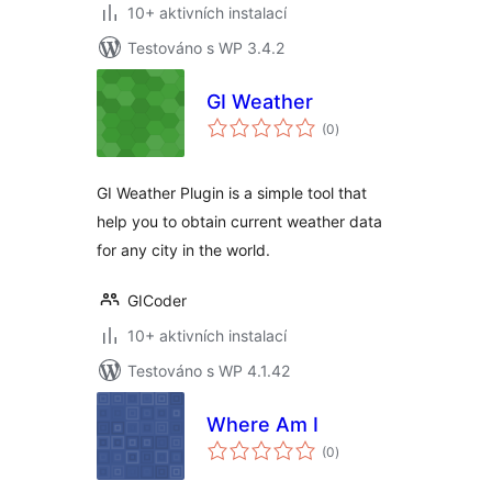
10+ aktivních instalací
Testováno s WP 3.4.2
GI Weather
celkové
(0
)
hodnocení
GI Weather Plugin is a simple tool that
help you to obtain current weather data
for any city in the world.
GICoder
10+ aktivních instalací
Testováno s WP 4.1.42
Where Am I
celkové
(0
)
hodnocení