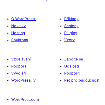
O WordPressu
Příklady
Novinky
Šablony
Hosting
Pluginy
Soukromí
Vzory
Vzdělávání
Zapojte se
Podpora
Události
Vývojáři
Podpořit
WordPress.TV
Pět pro budoucnost
WordPress.com