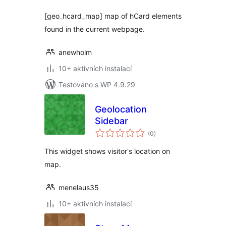
[geo_hcard_map] map of hCard elements
found in the current webpage.
anewholm
10+ aktivních instalací
Testováno s WP 4.9.29
Geolocation
Sidebar
celkové
(0
)
hodnocení
This widget shows visitor's location on
map.
menelaus35
10+ aktivních instalací