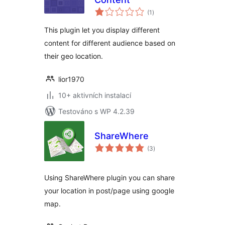
celkové
(1
)
hodnocení
This plugin let you display different
content for different audience based on
their geo location.
lior1970
10+ aktivních instalací
Testováno s WP 4.2.39
ShareWhere
celkové
(3
)
hodnocení
Using ShareWhere plugin you can share
your location in post/page using google
map.