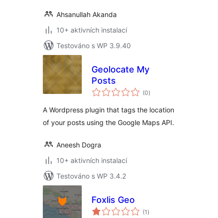
Ahsanullah Akanda
10+ aktivních instalací
Testováno s WP 3.9.40
Geolocate My
Posts
celkové
(0
)
hodnocení
A Wordpress plugin that tags the location
of your posts using the Google Maps API.
Aneesh Dogra
10+ aktivních instalací
Testováno s WP 3.4.2
Foxlis Geo
celkové
(1
)
hodnocení