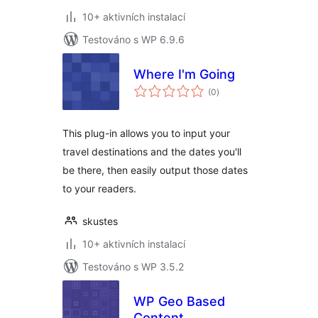
10+ aktivních instalací
Testováno s WP 6.9.6
Where I'm Going
celkové
(0
)
hodnocení
This plug-in allows you to input your
travel destinations and the dates you'll
be there, then easily output those dates
to your readers.
skustes
10+ aktivních instalací
Testováno s WP 3.5.2
WP Geo Based
Content