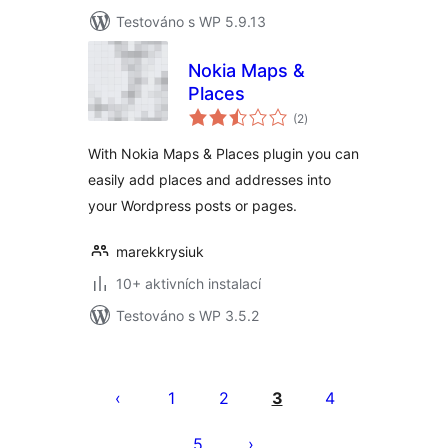
Testováno s WP 5.9.13
Nokia Maps &
Places
celkové
(2
)
hodnocení
With Nokia Maps & Places plugin you can
easily add places and addresses into
your Wordpress posts or pages.
marekkrysiuk
10+ aktivních instalací
Testováno s WP 3.5.2
Stránkování
příspěvků
1
2
3
4
5