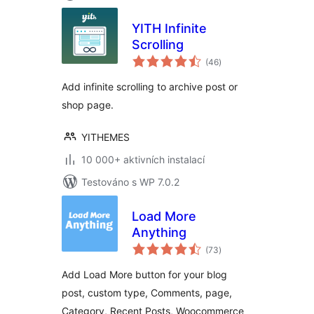
YITH Infinite
Scrolling
celkové
(46
)
hodnocení
Add infinite scrolling to archive post or
shop page.
YITHEMES
10 000+ aktivních instalací
Testováno s WP 7.0.2
Load More
Anything
celkové
(73
)
hodnocení
Add Load More button for your blog
post, custom type, Comments, page,
Category, Recent Posts, Woocommerce