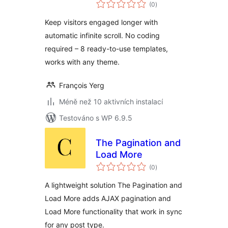
celkové
Scroll & Ajax Load
(0
)
hodnocení
More for Better
Keep visitors engaged longer with
Engagement
automatic infinite scroll. No coding
required – 8 ready-to-use templates,
works with any theme.
François Yerg
Méně než 10 aktivních instalací
Testováno s WP 6.9.5
The Pagination and
Load More
celkové
(0
)
hodnocení
A lightweight solution The Pagination and
Load More adds AJAX pagination and
Load More functionality that work in sync
for any post type.