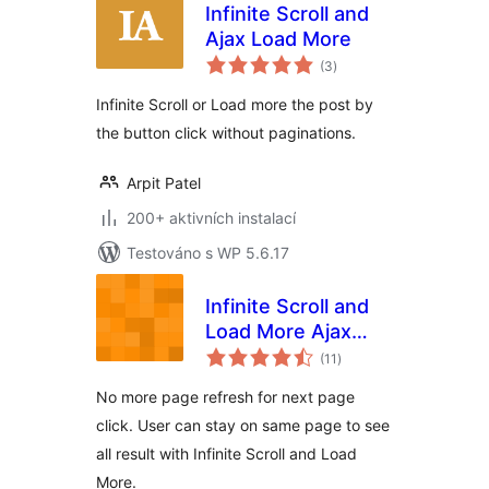
Infinite Scroll and
Ajax Load More
celkové
(3
)
hodnocení
Infinite Scroll or Load more the post by
the button click without paginations.
Arpit Patel
200+ aktivních instalací
Testováno s WP 5.6.17
Infinite Scroll and
Load More Ajax
celkové
Pagination
(11
)
hodnocení
No more page refresh for next page
click. User can stay on same page to see
all result with Infinite Scroll and Load
More.