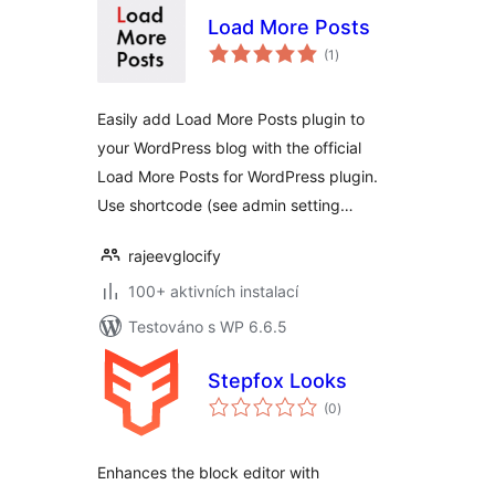
Load More Posts
celkové
(1
)
hodnocení
Easily add Load More Posts plugin to
your WordPress blog with the official
Load More Posts for WordPress plugin.
Use shortcode (see admin setting…
rajeevglocify
100+ aktivních instalací
Testováno s WP 6.6.5
Stepfox Looks
celkové
(0
)
hodnocení
Enhances the block editor with