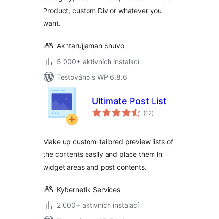
Product, custom Div or whatever you
want.
Akhtarujjaman Shuvo
5 000+ aktivních instalací
Testováno s WP 6.8.6
Ultimate Post List
celkové
(12
)
hodnocení
Make up custom-tailored preview lists of
the contents easily and place them in
widget areas and post contents.
Kybernetik Services
2 000+ aktivních instalací