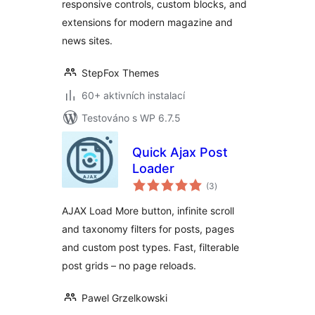
responsive controls, custom blocks, and
extensions for modern magazine and
news sites.
StepFox Themes
60+ aktivních instalací
Testováno s WP 6.7.5
Quick Ajax Post
Loader
celkové
(3
)
hodnocení
AJAX Load More button, infinite scroll
and taxonomy filters for posts, pages
and custom post types. Fast, filterable
post grids – no page reloads.
Pawel Grzelkowski