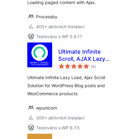
Loading paged content with Ajax.
Processby
400+ aktivních instalací
Testováno s WP 5.6.17
Ultimate Infinite
Scroll, AJAX Lazy
celkové
load Plugin for
(4
)
hodnocení
Posts &
Ultimate Infinite Lazy Load, Ajax Scroll
Woocommerce
Solution for WordPress Blog posts and
WooCommerce products
wpunicorn
300+ aktivních instalací
Testováno s WP 6.7.5