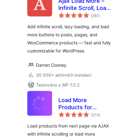
Ajax Load More –
Infinite Scroll, Load
celkové
More, & Lazy Load
(287
)
hodnocení
Add infinite scroll, lazy loading, and load
more buttons to posts, pages, and
WooCommerce products — fast and fully
customizable for WordPress.
Darren Cooney
30 000+ aktivních instalací
Testováno s WP 7.0.2
Load More
Products for
celkové
WooCommerce
(273
)
hodnocení
Load products from next page via AJAX
with infinite scrolling or load more