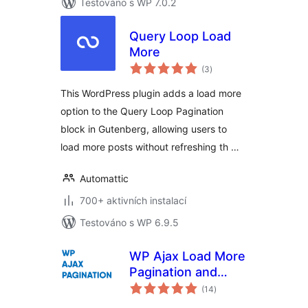
Testováno s WP 7.0.2
Query Loop Load
More
celkové
(3
)
hodnocení
This WordPress plugin adds a load more
option to the Query Loop Pagination
block in Gutenberg, allowing users to
load more posts without refreshing th …
Automattic
700+ aktivních instalací
Testováno s WP 6.9.5
WP Ajax Load More
Pagination and
celkové
Infinite Scroll
(14
)
hodnocení