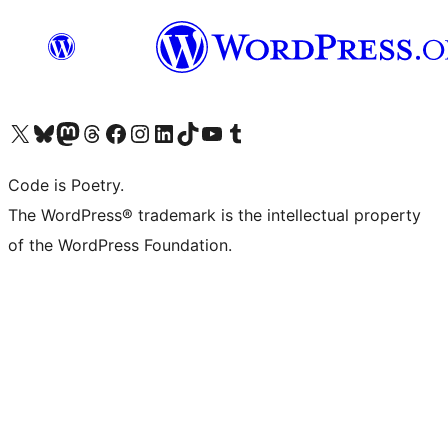
Navštivte náš účet na X (dříve Twitter)
Navštivte náš Bluesky účet
Navštivte náš účet Mastodon
Navštivte náš Threads účet
Navštivte naši stránku na Facebooku
Navštivte náš Instagram účet
Navštivte náš LinkedIn účet
Navštivte náš TikTok účet
Navštivte náš YouTube kanál
Navštivte náš Tumblr účet
Code is Poetry.
The WordPress® trademark is the intellectual property
of the WordPress Foundation.