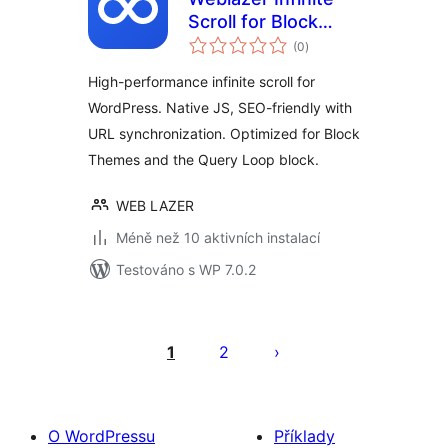
Scroll for Block
celkové
Themes
(0
)
hodnocení
High-performance infinite scroll for
WordPress. Native JS, SEO-friendly with
URL synchronization. Optimized for Block
Themes and the Query Loop block.
WEB LAZER
Méně než 10 aktivních instalací
Testováno s WP 7.0.2
Stránkování
příspěvků
1
2
O WordPressu
Příklady