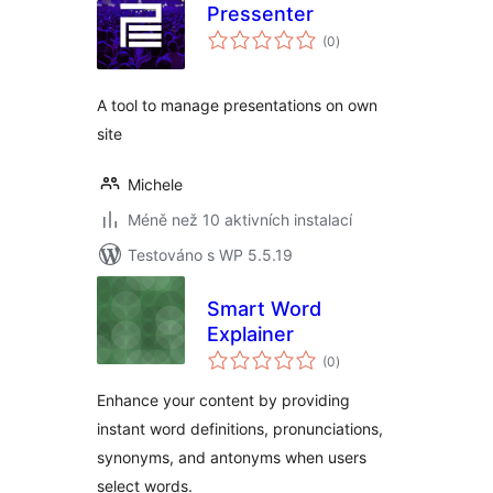
Pressenter
celkové
(0
)
hodnocení
A tool to manage presentations on own
site
Michele
Méně než 10 aktivních instalací
Testováno s WP 5.5.19
Smart Word
Explainer
celkové
(0
)
hodnocení
Enhance your content by providing
instant word definitions, pronunciations,
synonyms, and antonyms when users
select words.