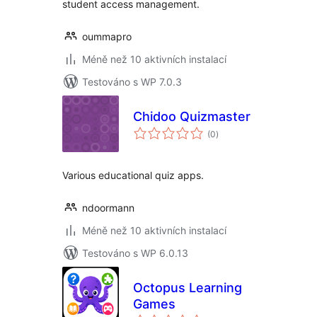
student access management.
oummapro
Méně než 10 aktivních instalací
Testováno s WP 7.0.3
Chidoo Quizmaster
celkové
(0
)
hodnocení
Various educational quiz apps.
ndoormann
Méně než 10 aktivních instalací
Testováno s WP 6.0.13
Octopus Learning
Games
celkové