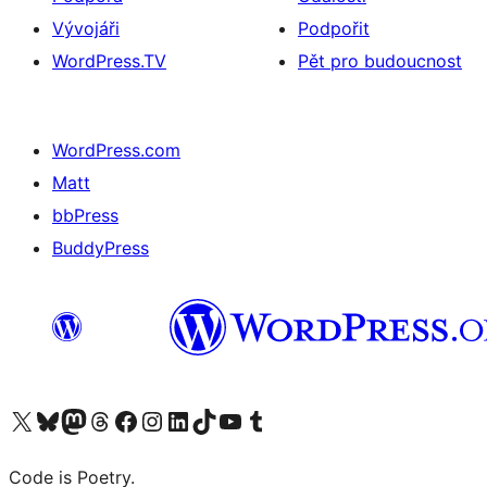
Vývojáři
Podpořit
WordPress.TV
Pět pro budoucnost
WordPress.com
Matt
bbPress
BuddyPress
Navštivte náš účet na X (dříve Twitter)
Navštivte náš Bluesky účet
Navštivte náš účet Mastodon
Navštivte náš Threads účet
Navštivte naši stránku na Facebooku
Navštivte náš Instagram účet
Navštivte náš LinkedIn účet
Navštivte náš TikTok účet
Navštivte náš YouTube kanál
Navštivte náš Tumblr účet
Code is Poetry.