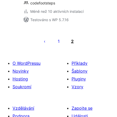
codefootsteps
Méně než 10 aktivních instalací
Testováno s WP 5.7.16
Stránkování
příspěvků
1
2
O WordPressu
Příklady
Novinky
Šablony
Hosting
Pluginy
Soukromí
Vzory
Vzdělávání
Zapojte se
Podpora
Události