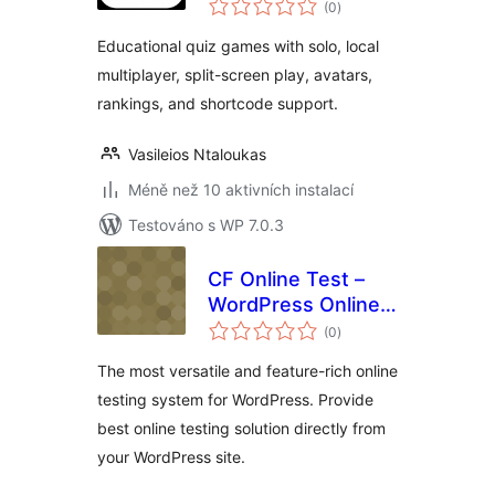
(0
)
hodnocení
Educational quiz games with solo, local
multiplayer, split-screen play, avatars,
rankings, and shortcode support.
Vasileios Ntaloukas
Méně než 10 aktivních instalací
Testováno s WP 7.0.3
CF Online Test –
WordPress Online
celkové
Test Plugin
(0
)
hodnocení
The most versatile and feature-rich online
testing system for WordPress. Provide
best online testing solution directly from
your WordPress site.