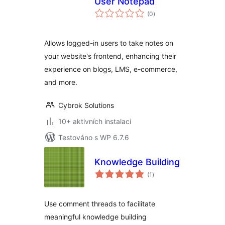
User Notepad
celkové
(0
)
hodnocení
Allows logged-in users to take notes on
your website's frontend, enhancing their
experience on blogs, LMS, e-commerce,
and more.
Cybrok Solutions
10+ aktivních instalací
Testováno s WP 6.7.6
Knowledge Building
celkové
(1
)
hodnocení
Use comment threads to facilitate
meaningful knowledge building