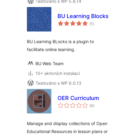
Testováno s WP 5.8.14
BU Learning Blocks
celkové
(1
)
hodnocení
BU Learning BLocks is a plugin to
facilitate online learning.
BU Web Team
10+ aktivních instalací
Testováno s WP 6.0.13
OER Curriculum
celkové
(0
)
hodnocení
Manage and display collections of Open
Educational Resources in lesson plans or