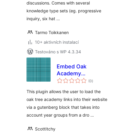
discussions. Comes with several
knowledge type sets (eg. progressive
inquiry, six hat …
Tarmo Toikkanen
10+ aktivních instalací
Testováno s WP 4.3.34
Embed Oak
Academy
celkové
Resources
(0
)
hodnocení
This plugin allows the user to load the
oak tree academy links into their website
via a gutenberg block that takes into
account year groups from a dro …
ScottItchy