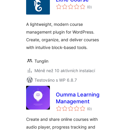
celkové
(0
)
hodnocení
A lightweight, modern course
management plugin for WordPress.
Create, organize, and deliver courses
with intuitive block-based tools.
Tunglin
Méně než 10 aktivních instalací
Testováno s WP 6.8.7
Oumma Learning
Management
celkové
(0
)
hodnocení
Create and share online courses with
audio player, progress tracking and