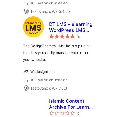
10+ aktivních instalací
Testováno s WP 5.4.20
DT LMS – elearning,
WordPress LMS
celkové
Plugin
(1
)
hodnocení
The DesignThemes LMS lite is a plugin
that lets you easily manage courses on
your website.
Wedesigntech
10+ aktivních instalací
Testováno s WP 7.0.3
Islamic Content
Archive For Learn
celkové
the Quran
(0
)
hodnocení