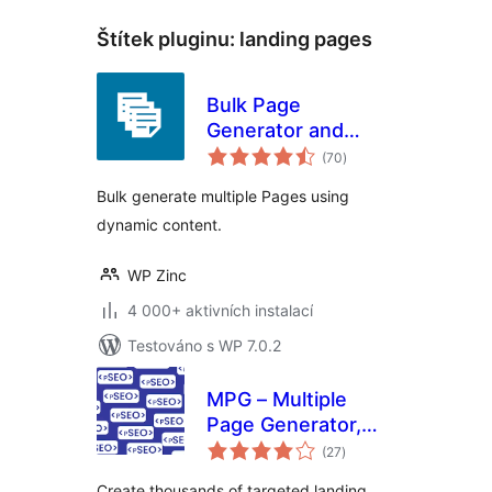
Štítek pluginu:
landing pages
Bulk Page
Generator and
celkové
Mass Page Builder
(70
)
hodnocení
– Page Generator
Bulk generate multiple Pages using
dynamic content.
WP Zinc
4 000+ aktivních instalací
Testováno s WP 7.0.2
MPG – Multiple
Page Generator,
celkové
Bulk Landing Pages
(27
)
hodnocení
& Programmatic
Create thousands of targeted landing