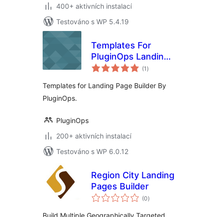
400+ aktivních instalací
Testováno s WP 5.4.19
Templates For
PluginOps Landing
celkové
Page Builder
(1
)
hodnocení
Templates for Landing Page Builder By
PluginOps.
PluginOps
200+ aktivních instalací
Testováno s WP 6.0.12
Region City Landing
Pages Builder
celkové
(0
)
hodnocení
Build Multiple Geographically Targeted