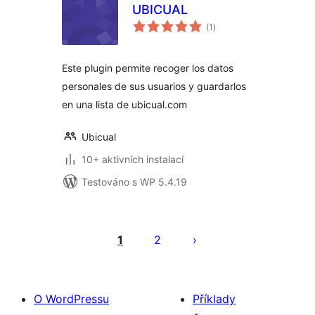
UBICUAL
celkové
(1
)
hodnocení
Este plugin permite recoger los datos
personales de sus usuarios y guardarlos
en una lista de ubicual.com
Ubicual
10+ aktivních instalací
Testováno s WP 5.4.19
Stránkování
příspěvků
1
2
O WordPressu
Příklady