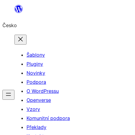
Přeskočit
na
Česko
obsah
Šablony
Pluginy
Novinky
Podpora
O WordPressu
Openverse
Vzory
Komunitní podpora
Překlady