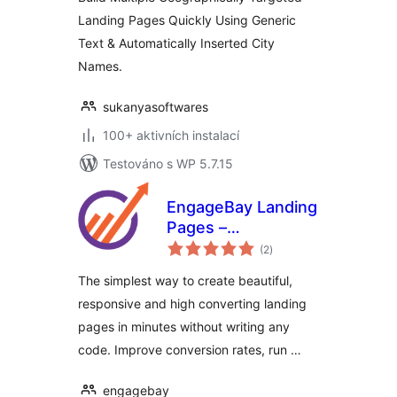
Landing Pages Quickly Using Generic
Text & Automatically Inserted City
Names.
sukanyasoftwares
100+ aktivních instalací
Testováno s WP 5.7.15
EngageBay Landing
Pages –
celkové
Responsive landing
(2
)
hodnocení
pages for lead
The simplest way to create beautiful,
generation and
responsive and high converting landing
conversions
pages in minutes without writing any
code. Improve conversion rates, run …
engagebay