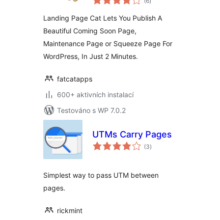
(6
)
hodnocení
Landing Page Cat Lets You Publish A
Beautiful Coming Soon Page,
Maintenance Page or Squeeze Page For
WordPress, In Just 2 Minutes.
fatcatapps
600+ aktivních instalací
Testováno s WP 7.0.2
UTMs Carry Pages
celkové
(3
)
hodnocení
Simplest way to pass UTM between
pages.
rickmint