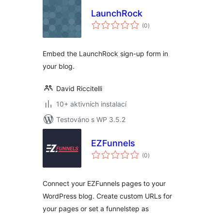
LaunchRock
celkové
(0
)
hodnocení
Embed the LaunchRock sign-up form in
your blog.
David Riccitelli
10+ aktivních instalací
Testováno s WP 3.5.2
EZFunnels
celkové
(0
)
hodnocení
Connect your EZFunnels pages to your
WordPress blog. Create custom URLs for
your pages or set a funnelstep as