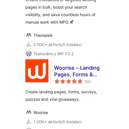
SEO
pages in bulk, boost your search
visibility, and save countless hours of
manual work with MPG.
Themeisle
2 000+ aktivních instalací
Testováno s WP 7.0.2
Woorise – Landing
Pages, Forms &
celkové
Surveys
(31
)
hodnocení
Create landing pages, forms, surveys,
quizzes and viral giveaways.
Woorise
1 000+ aktivních instalací