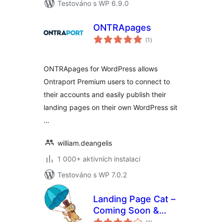
Testováno s WP 6.9.0
ONTRApages
celkové
(1
)
hodnocení
ONTRApages for WordPress allows
Ontraport Premium users to connect to
their accounts and easily publish their
landing pages on their own WordPress sit
…
william.deangelis
1 000+ aktivních instalací
Testováno s WP 7.0.2
Landing Page Cat –
Coming Soon &
celkové
Maintenance Pages