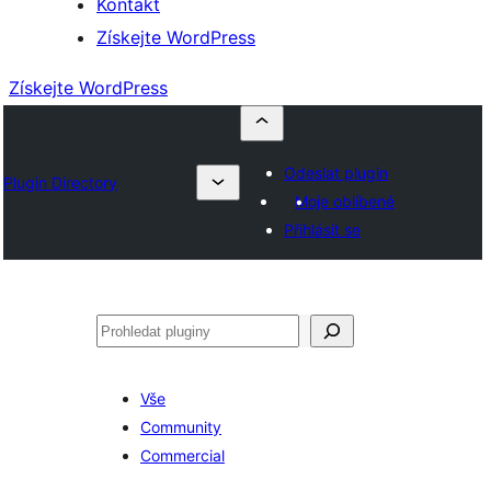
Kontakt
Získejte WordPress
Získejte WordPress
Odeslat plugin
Plugin Directory
Moje oblíbené
Přihlásit se
Hledat
Vše
Community
Commercial