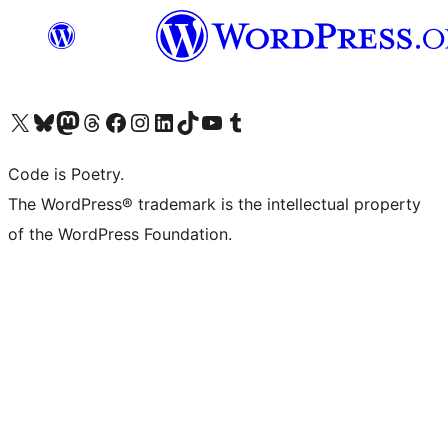
Navštivte náš účet na X (dříve Twitter)
Navštivte náš Bluesky účet
Navštivte náš účet Mastodon
Navštivte náš Threads účet
Navštivte naši stránku na Facebooku
Navštivte náš Instagram účet
Navštivte náš LinkedIn účet
Navštivte náš TikTok účet
Navštivte náš YouTube kanál
Navštivte náš Tumblr účet
Code is Poetry.
The WordPress® trademark is the intellectual property
of the WordPress Foundation.