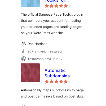
Toolkit for
celkové
WordPress
(1
)
hodnocení
The official Squeeze Page Toolkit plugin
that connects your account for hosting
your squeeze pages and landing pages
on your WordPress website.
Dan Harrison
20+ aktivních instalací
Testováno s WP 5.6.17
Automatic
Subdomains
celkové
(1
)
hodnocení
Automatically maps subdomains to page
and post permalinks based on post slug.