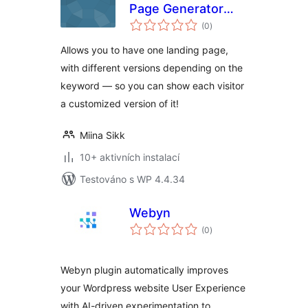
Page Generator
celkové
(Free)
(0
)
hodnocení
Allows you to have one landing page,
with different versions depending on the
keyword — so you can show each visitor
a customized version of it!
Miina Sikk
10+ aktivních instalací
Testováno s WP 4.4.34
Webyn
celkové
(0
)
hodnocení
Webyn plugin automatically improves
your Wordpress website User Experience
with AI-driven experimentation to