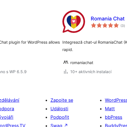
Romania Chat
c
(3
)
h
Chat plugin for WordPress allows
Integrează chat-ul RomaniaChat (Ki
rapid.
romaniachat
áno s WP 6.5.9
10+ aktivních instalací
zdělávání
Zapojte se
WordPres
odpora
Události
Matt
ývojáři
Podpořit
bbPress
ordPress.TV
Swag
↗
BuddyPre