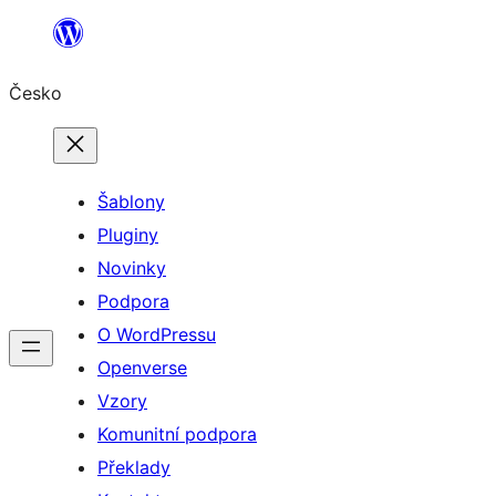
Přeskočit
na
Česko
obsah
Šablony
Pluginy
Novinky
Podpora
O WordPressu
Openverse
Vzory
Komunitní podpora
Překlady