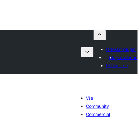
Odeslat plugin
Moje oblíbené
Přihlásit se
Vše
Community
Commercial