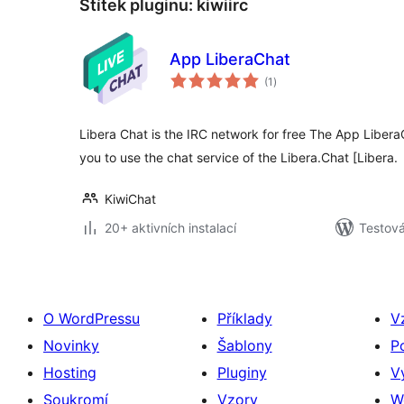
Štítek pluginu:
kiwiirc
App LiberaChat
celkové
(1
)
hodnocení
Libera Chat is the IRC network for free The App Libera
you to use the chat service of the Libera.Chat [Libera.
KiwiChat
20+ aktivních instalací
Testov
O WordPressu
Příklady
V
Novinky
Šablony
P
Hosting
Pluginy
V
Soukromí
Vzory
W