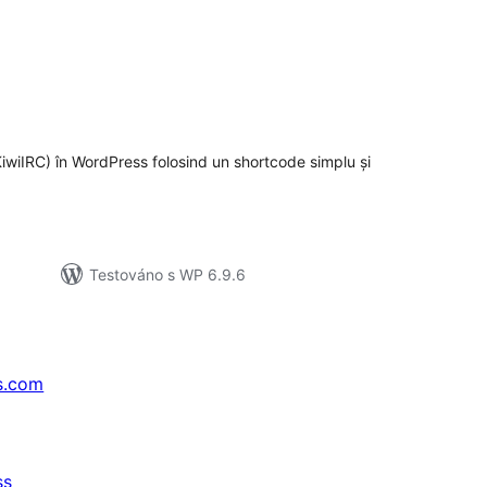
elkové
odnocení
wiIRC) în WordPress folosind un shortcode simplu și
Testováno s WP 6.9.6
s.com
ss