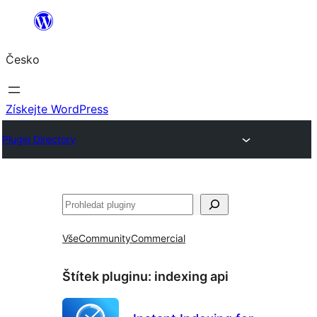
Přeskočit
na
Česko
obsah
Získejte WordPress
Plugin Directory
Hledat
Vše
Community
Commercial
Štítek pluginu:
indexing api