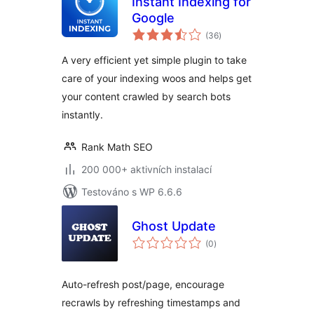
Instant Indexing for
Google
celkové
(36
)
hodnocení
A very efficient yet simple plugin to take
care of your indexing woos and helps get
your content crawled by search bots
instantly.
Rank Math SEO
200 000+ aktivních instalací
Testováno s WP 6.6.6
Ghost Update
celkové
(0
)
hodnocení
Auto-refresh post/page, encourage
recrawls by refreshing timestamps and