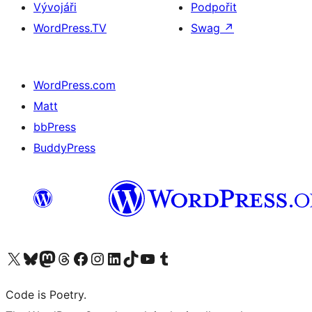
Vývojáři
Podpořit
WordPress.TV
Swag
↗
WordPress.com
Matt
bbPress
BuddyPress
Navštivte náš účet na X (dříve Twitter)
Navštivte náš Bluesky účet
Navštivte náš účet Mastodon
Navštivte náš Threads účet
Navštivte naši stránku na Facebooku
Navštivte náš Instagram účet
Navštivte náš LinkedIn účet
Navštivte náš TikTok účet
Navštivte náš YouTube kanál
Navštivte náš Tumblr účet
Code is Poetry.