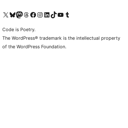
Navštivte náš účet na X (dříve Twitter)
Navštivte náš Bluesky účet
Navštivte náš účet Mastodon
Navštivte náš Threads účet
Navštivte naši stránku na Facebooku
Navštivte náš Instagram účet
Navštivte náš LinkedIn účet
Navštivte náš TikTok účet
Navštivte náš YouTube kanál
Navštivte náš Tumblr účet
Code is Poetry.
The WordPress® trademark is the intellectual property
of the WordPress Foundation.