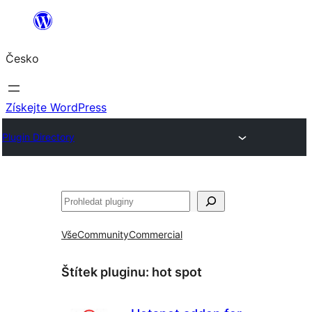
Přeskočit
na
Česko
obsah
Získejte WordPress
Plugin Directory
Hledat
Vše
Community
Commercial
Štítek pluginu:
hot spot