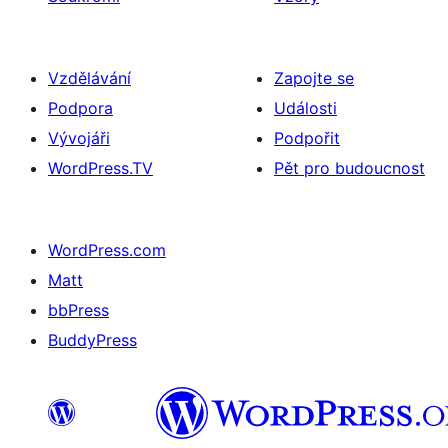
Vzdělávání
Zapojte se
Podpora
Události
Vývojáři
Podpořit
WordPress.TV
Pět pro budoucnost
WordPress.com
Matt
bbPress
BuddyPress