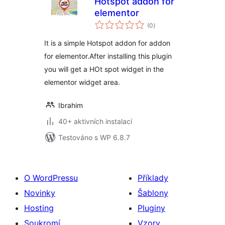
Hotspot addon for
elementor
celkové
(0
)
hodnocení
It is a simple Hotspot addon for addon
for elementor.After installing this plugin
you will get a HOt spot widget in the
elementor widget area.
Ibrahim
40+ aktivních instalací
Testováno s WP 6.8.7
O WordPressu
Příklady
Novinky
Šablony
Hosting
Pluginy
Soukromí
Vzory