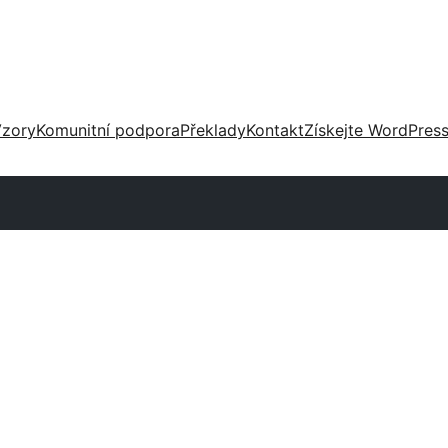
zory
Komunitní podpora
Překlady
Kontakt
Získejte WordPres