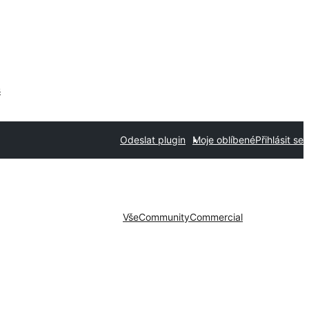
s
Odeslat plugin
Moje oblíbené
Přihlásit se
Vše
Community
Commercial