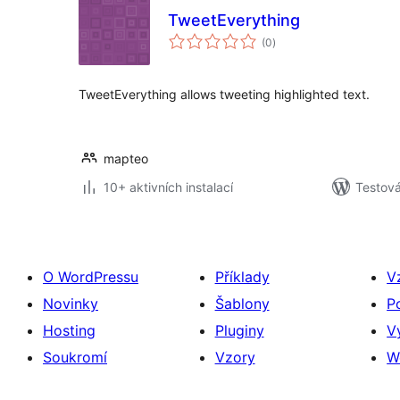
TweetEverything
celkové
(0
)
hodnocení
TweetEverything allows tweeting highlighted text.
mapteo
10+ aktivních instalací
Testová
O WordPressu
Příklady
V
Novinky
Šablony
P
Hosting
Pluginy
V
Soukromí
Vzory
W