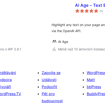
AI Age – Text 
ce
(1
)
ho
Highlight any text on your page an
via the OpenAI API.
AI Age
no s WP 3.6.1
Méně než 10 aktivních instalac
zdělávání
Zapojte se
WordPres
odpora
Události
Matt
ývojáři
Podpořit
bbPress
ordPress.TV
Pět pro
BuddyPre
budoucnost