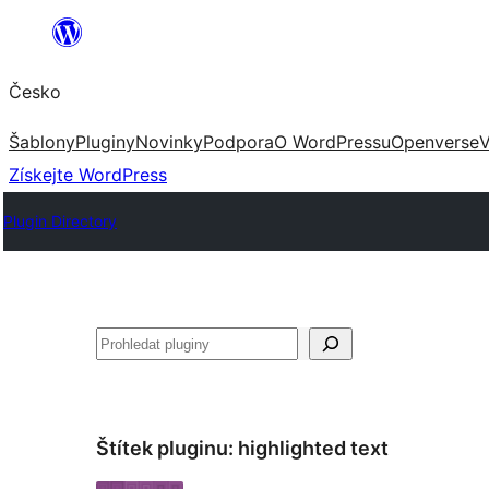
Přeskočit
na
Česko
obsah
Šablony
Pluginy
Novinky
Podpora
O WordPressu
Openverse
V
Získejte WordPress
Plugin Directory
Hledat
Štítek pluginu:
highlighted text