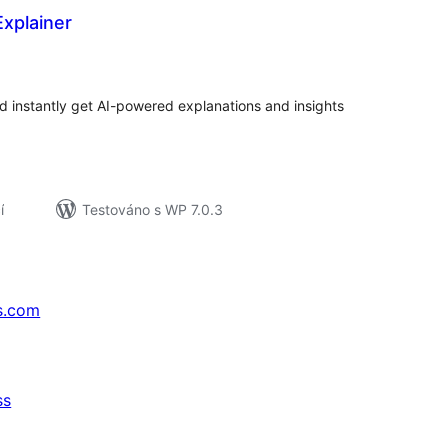
Explainer
lkové
dnocení
d instantly get AI-powered explanations and insights
í
Testováno s WP 7.0.3
s.com
ss