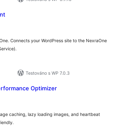
nt
elkové
odnocení
raOne. Connects your WordPress site to the NexraOne
Service).
Testováno s WP 7.0.3
erformance Optimizer
elkové
odnocení
age caching, lazy loading images, and heartbeat
iendly.