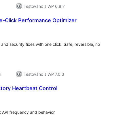
Testováno s WP 6.8.7
e-Click Performance Optimizer
elkové
odnocení
nd security fixes with one click. Safe, reversible, no
í
Testováno s WP 7.0.3
tory Heartbeat Control
elkové
odnocení
 API frequency and behavior.