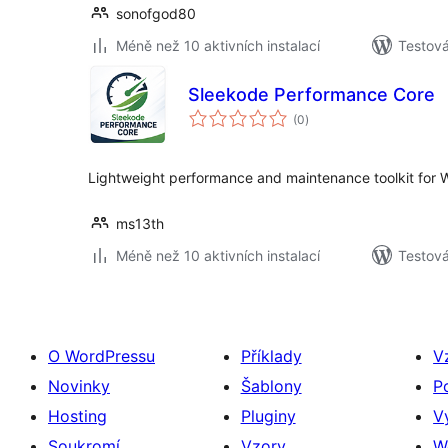
sonofgod80
Méně než 10 aktivních instalací
Testová
Sleekode Performance Core
celkové
(0
)
hodnocení
Lightweight performance and maintenance toolkit for 
ms13th
Méně než 10 aktivních instalací
Testová
O WordPressu
Příklady
V
Novinky
Šablony
P
Hosting
Pluginy
V
Soukromí
Vzory
W