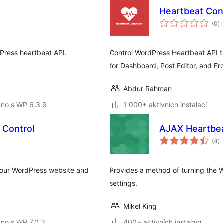
Heartbeat Cont
c
(0
)
h
Press heartbeat API.
Control WordPress Heartbeat API to
for Dashboard, Post Editor, and Fr
Abdur Rahman
áno s WP 6.3.9
1 000+ aktivních instalací
 Control
AJAX Heartbea
c
(4
)
h
your WordPress website and
Provides a method of turning the 
settings.
Mikel King
no s WP 7.0.3
400+ aktivních instalací