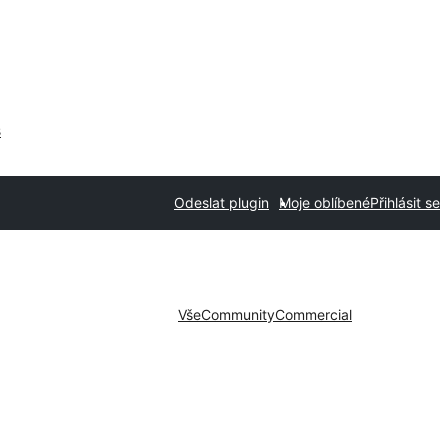
s
Odeslat plugin
Moje oblíbené
Přihlásit se
Vše
Community
Commercial