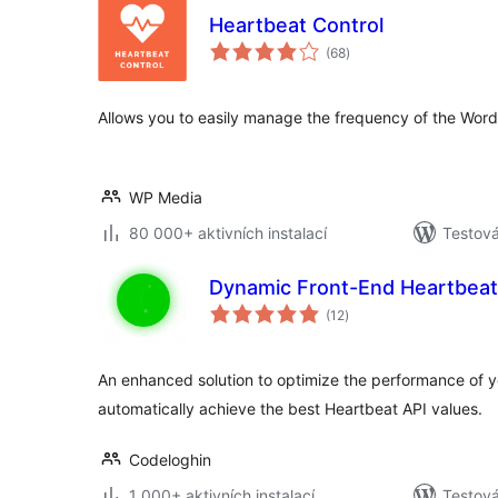
Heartbeat Control
celkové
(68
)
hodnocení
Allows you to easily manage the frequency of the Word
WP Media
80 000+ aktivních instalací
Testov
Dynamic Front-End Heartbeat
celkové
(12
)
hodnocení
An enhanced solution to optimize the performance of 
automatically achieve the best Heartbeat API values.
Codeloghin
1 000+ aktivních instalací
Testová