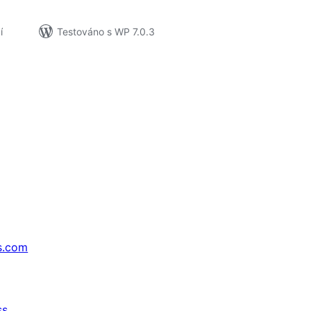
í
Testováno s WP 7.0.3
s.com
ss