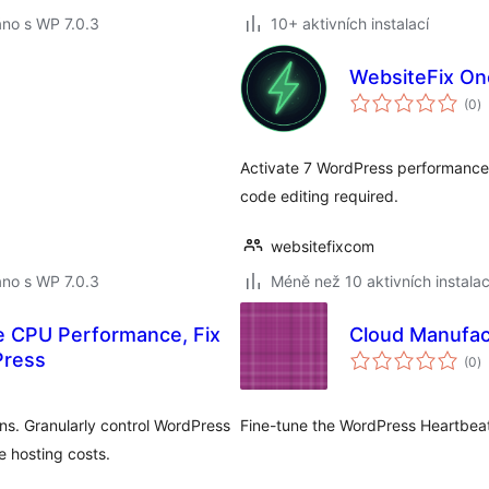
no s WP 7.0.3
10+ aktivních instalací
WebsiteFix On
c
(0
)
h
Activate 7 WordPress performance a
code editing required.
websitefixcom
no s WP 7.0.3
Méně než 10 aktivních instalac
e CPU Performance, Fix
Cloud Manufac
c
Press
(0
)
h
s. Granularly control WordPress
Fine-tune the WordPress Heartbeat
 hosting costs.