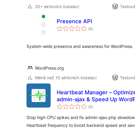
20+ aktivních instalací
Testová
Presence API
celkové
(0
)
hodnocení
System-wide presence and awareness for WordPress.
WordPress.org
Méně než 10 aktivních instalací
Testová
Heartbeat Manager – Optimiz
admin-ajax & Speed Up Word
celkové
(0
)
hodnocení
Stop high CPU spikes and fix admin-ajax.php slowdown
Heartbeat frequency to boost backend speed and save