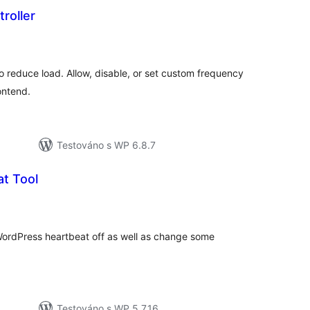
roller
elkové
odnocení
 reduce load. Allow, disable, or set custom frequency
ontend.
Testováno s WP 6.8.7
t Tool
elkové
odnocení
WordPress heartbeat off as well as change some
Testováno s WP 5.7.16