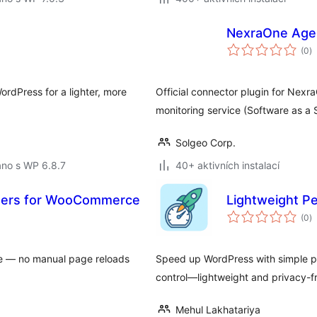
NexraOne Age
c
(0
)
h
ordPress for a lighter, more
Official connector plugin for Nex
monitoring service (Software as a 
Solgeo Corp.
áno s WP 6.8.7
40+ aktivních instalací
rders for WooCommerce
Lightweight P
c
(0
)
h
me — no manual page reloads
Speed up WordPress with simple p
control—lightweight and privacy-fr
Mehul Lakhatariya