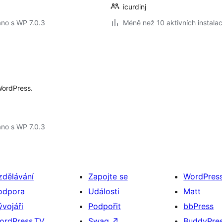
icurdinj
no s WP 7.0.3
Méně než 10 aktivních instalac
WordPress.
no s WP 7.0.3
zdělávání
Zapojte se
WordPres
odpora
Události
Matt
ývojáři
Podpořit
bbPress
ordPress.TV
Swag
↗
BuddyPre