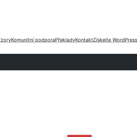
zory
Komunitní podpora
Překlady
Kontakt
Získejte WordPres