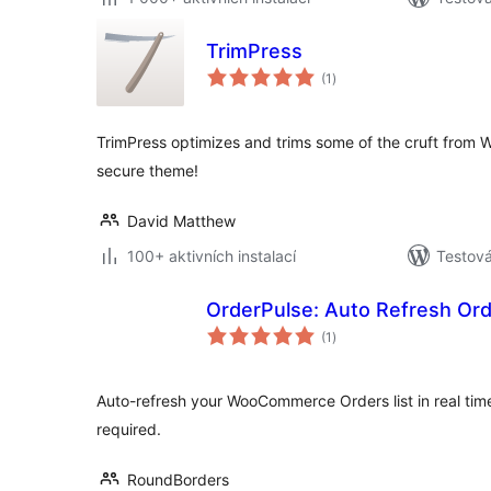
TrimPress
celkové
(1
)
hodnocení
TrimPress optimizes and trims some of the cruft from W
secure theme!
David Matthew
100+ aktivních instalací
Testov
OrderPulse: Auto Refresh O
celkové
(1
)
hodnocení
Auto-refresh your WooCommerce Orders list in real ti
required.
RoundBorders