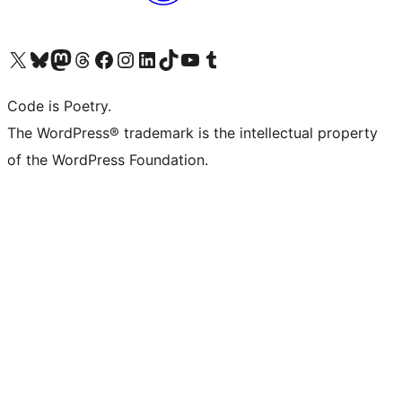
Navštivte náš účet na X (dříve Twitter)
Navštivte náš Bluesky účet
Navštivte náš účet Mastodon
Navštivte náš Threads účet
Navštivte naši stránku na Facebooku
Navštivte náš Instagram účet
Navštivte náš LinkedIn účet
Navštivte náš TikTok účet
Navštivte náš YouTube kanál
Navštivte náš Tumblr účet
Code is Poetry.
The WordPress® trademark is the intellectual property
of the WordPress Foundation.