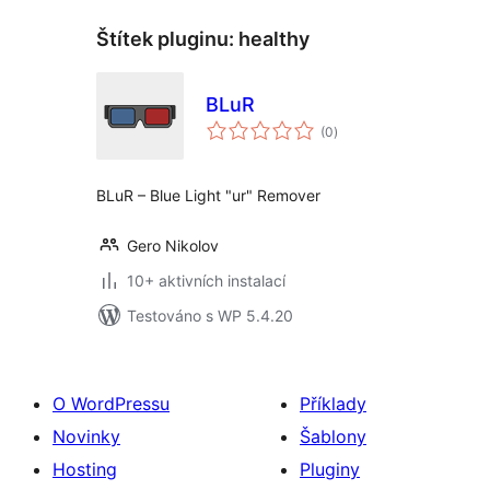
Štítek pluginu:
healthy
BLuR
celkové
(0
)
hodnocení
BLuR – Blue Light "ur" Remover
Gero Nikolov
10+ aktivních instalací
Testováno s WP 5.4.20
O WordPressu
Příklady
Novinky
Šablony
Hosting
Pluginy