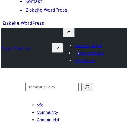
Kontakt
Získejte WordPress
Získejte WordPress
Odeslat plugin
Plugin Directory
Moje oblíbené
Přihlásit se
Hledat
Vše
Community
Commercial