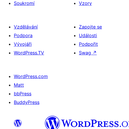
Soukromí
Vzory
Vzdělávání
Zapojte se
Podpora
Události
Vývojáři
Podpořit
WordPress.TV
Swag
↗
WordPress.com
Matt
bbPress
BuddyPress