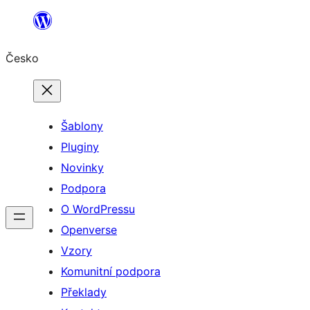
Přeskočit
na
Česko
obsah
Šablony
Pluginy
Novinky
Podpora
O WordPressu
Openverse
Vzory
Komunitní podpora
Překlady