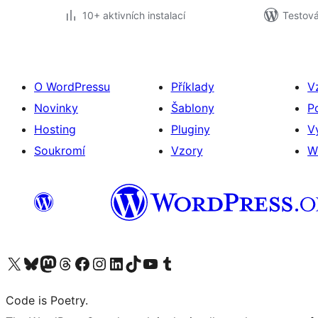
10+ aktivních instalací
Testov
O WordPressu
Příklady
V
Novinky
Šablony
P
Hosting
Pluginy
V
Soukromí
Vzory
W
Navštivte náš účet na X (dříve Twitter)
Navštivte náš Bluesky účet
Navštivte náš účet Mastodon
Navštivte náš Threads účet
Navštivte naši stránku na Facebooku
Navštivte náš Instagram účet
Navštivte náš LinkedIn účet
Navštivte náš TikTok účet
Navštivte náš YouTube kanál
Navštivte náš Tumblr účet
Code is Poetry.