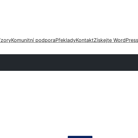
zory
Komunitní podpora
Překlady
Kontakt
Získejte WordPres