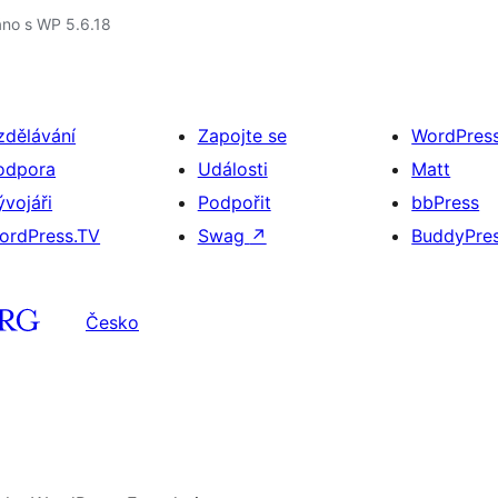
áno s WP 5.6.18
zdělávání
Zapojte se
WordPres
odpora
Události
Matt
ývojáři
Podpořit
bbPress
ordPress.TV
Swag
↗
BuddyPre
Česko