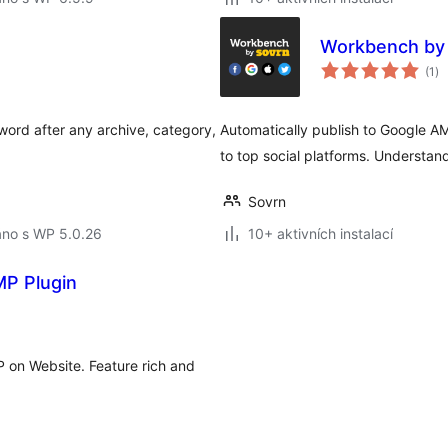
Workbench by
ce
(1
)
ho
word after any archive, category,
Automatically publish to Google A
to top social platforms. Understa
Sovrn
áno s WP 5.0.26
10+ aktivních instalací
P Plugin
 on Website. Feature rich and