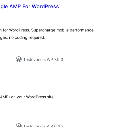
gle AMP For WordPress
celkové
hodnocení
n for WordPress. Supercharge mobile performance
ges, no coding required.
Testováno s WP 7.0.3
P
lkové
dnocení
AMP) on your WordPress site.
Testováno s WP 0.2.2