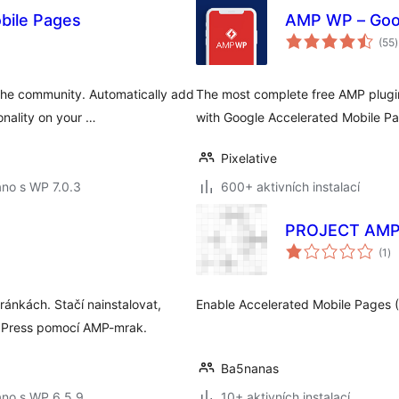
bile Pages
AMP WP – Goo
(55
)
he community. Automatically add
The most complete free AMP plugi
nality on your …
with Google Accelerated Mobile Pa
Pixelative
no s WP 7.0.3
600+ aktivních instalací
PROJECT AM
ce
(1
)
ho
ánkách. Stačí nainstalovat,
Enable Accelerated Mobile Pages (
ordPress pomocí AMP-mrak.
Ba5nanas
áno s WP 6.5.9
10+ aktivních instalací