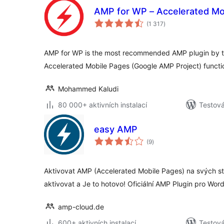
AMP for WP – Accelerated Mo
celkové
(1 317
)
hodnocení
AMP for WP is the most recommended AMP plugin by t
Accelerated Mobile Pages (Google AMP Project) functio
Mohammed Kaludi
80 000+ aktivních instalací
Testová
easy AMP
celkové
(9
)
hodnocení
Aktivovat AMP (Accelerated Mobile Pages) na svých str
aktivovat a Je to hotovo! Oficiální AMP Plugin pro W
amp-cloud.de
600+ aktivních instalací
Testov