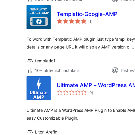
Templatic-Google-AMP
celkové
(1
)
hodnocení
To work with Templatic AMP plugin just type 'amp' key
details or any page URL it will display AMP version o …
templatic1
10+ aktivních instalací
Testov
Ultimate AMP – WordPress AM
celkové
(0
)
hodnocení
Ultimate AMP is a WordPress AMP Plugin to Enable AMP
easy Customizable Plugin.
Liton Arefin