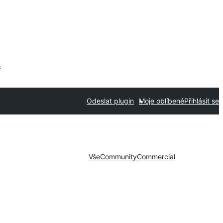
s
Odeslat plugin
Moje oblíbené
Přihlásit se
Vše
Community
Commercial