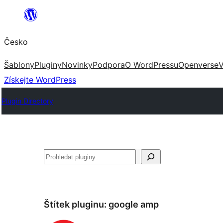
Přeskočit
na
Česko
obsah
Šablony
Pluginy
Novinky
Podpora
O WordPressu
Openverse
V
Získejte WordPress
Plugin Directory
Hledat
Štítek pluginu:
google amp