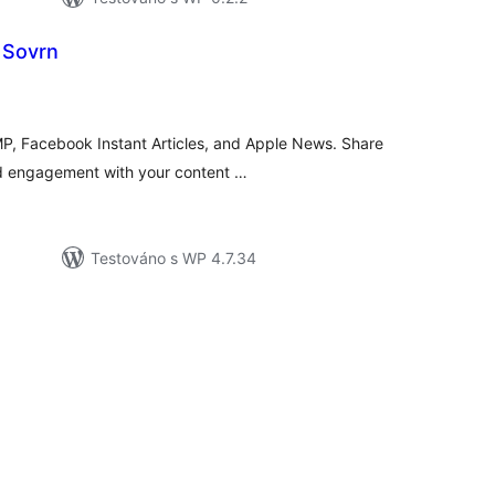
 Sovrn
lkové
dnocení
MP, Facebook Instant Articles, and Apple News. Share
nd engagement with your content …
Testováno s WP 4.7.34