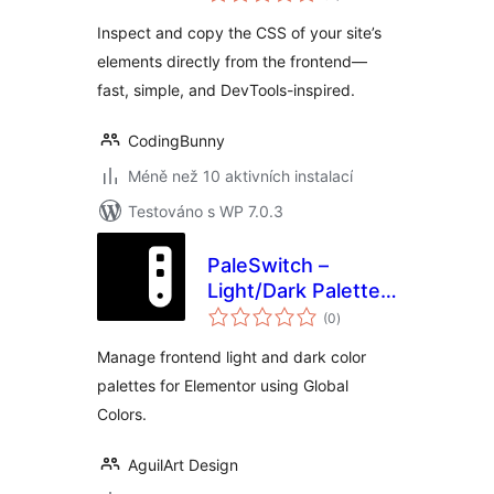
Inspect and copy the CSS of your site’s
elements directly from the frontend—
fast, simple, and DevTools-inspired.
CodingBunny
Méně než 10 aktivních instalací
Testováno s WP 7.0.3
PaleSwitch –
Light/Dark Palettes
celkové
for Elementor
(0
)
hodnocení
Manage frontend light and dark color
palettes for Elementor using Global
Colors.
AguilArt Design