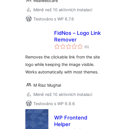
Realwebcare
Méně než 10 aktivních instalací
Testováno s WP 6.7.6
FidNos – Logo Link
Remover
celkové
(0
)
hodnocení
Removes the clickable link from the site
logo while keeping the image visible.
Works automatically with most themes.
M Riaz Mughal
Méně než 10 aktivních instalací
Testováno s WP 6.9.6
WP Frontend
Helper