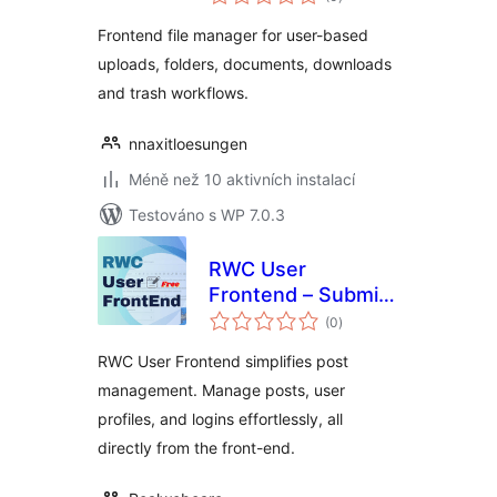
hodnocení
Frontend file manager for user-based
uploads, folders, documents, downloads
and trash workflows.
nnaxitloesungen
Méně než 10 aktivních instalací
Testováno s WP 7.0.3
RWC User
Frontend – Submit
celkové
Post, User Profile &
(0
)
hodnocení
Login at Frontend
RWC User Frontend simplifies post
management. Manage posts, user
profiles, and logins effortlessly, all
directly from the front-end.