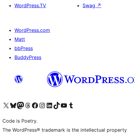
WordPress.TV
Swag
↗
WordPress.com
Matt
bbPress
BuddyPress
Navštivte náš účet na X (dříve Twitter)
Navštivte náš Bluesky účet
Navštivte náš účet Mastodon
Navštivte náš Threads účet
Navštivte naši stránku na Facebooku
Navštivte náš Instagram účet
Navštivte náš LinkedIn účet
Navštivte náš TikTok účet
Navštivte náš YouTube kanál
Navštivte náš Tumblr účet
Code is Poetry.
The WordPress® trademark is the intellectual property