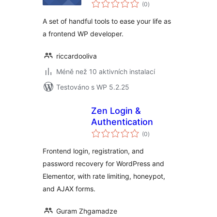
celkové
(0
)
hodnocení
A set of handful tools to ease your life as
a frontend WP developer.
riccardooliva
Méně než 10 aktivních instalací
Testováno s WP 5.2.25
Zen Login &
Authentication
celkové
(0
)
hodnocení
Frontend login, registration, and
password recovery for WordPress and
Elementor, with rate limiting, honeypot,
and AJAX forms.
Guram Zhgamadze