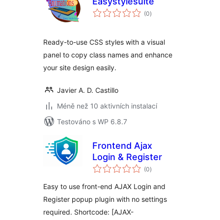
Easystylesuite
celkové
(0
)
hodnocení
Ready-to-use CSS styles with a visual
panel to copy class names and enhance
your site design easily.
Javier A. D. Castillo
Méně než 10 aktivních instalací
Testováno s WP 6.8.7
Frontend Ajax
Login & Register
celkové
(0
)
hodnocení
Easy to use front-end AJAX Login and
Register popup plugin with no settings
required. Shortcode: [AJAX-