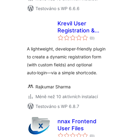
Testováno s WP 6.6.6
Krevil User
Registration &
celkové
Login
(0
)
hodnocení
A lightweight, developer-friendly plugin
to create a dynamic registration form
(with custom fields) and optional
auto‑login—via a simple shortcode.
Rajkumar Sharma
Méně než 10 aktivních instalací
Testováno s WP 6.8.7
nnax Frontend
User Files
celkové
(0
)