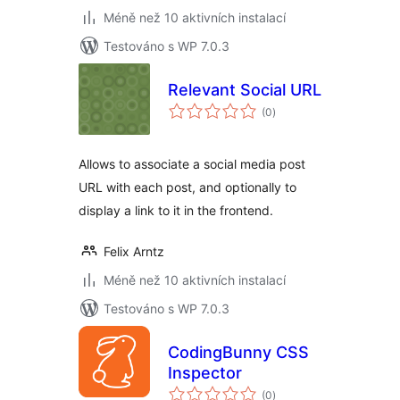
Méně než 10 aktivních instalací
Testováno s WP 7.0.3
Relevant Social URL
celkové
(0
)
hodnocení
Allows to associate a social media post
URL with each post, and optionally to
display a link to it in the frontend.
Felix Arntz
Méně než 10 aktivních instalací
Testováno s WP 7.0.3
CodingBunny CSS
Inspector
celkové
(0
)
hodnocení