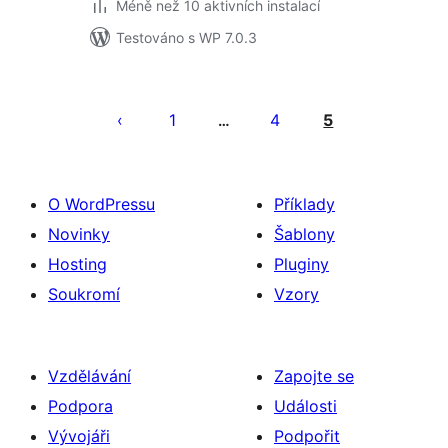
Méně než 10 aktivních instalací
Testováno s WP 7.0.3
Stránkování
příspěvků
1
4
5
…
O WordPressu
Příklady
Novinky
Šablony
Hosting
Pluginy
Soukromí
Vzory
Vzdělávání
Zapojte se
Podpora
Události
Vývojáři
Podpořit