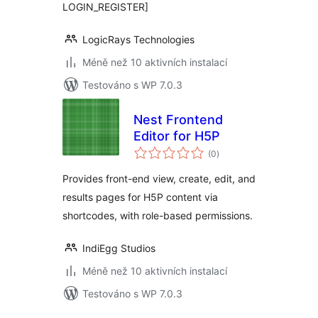
LOGIN_REGISTER]
LogicRays Technologies
Méně než 10 aktivních instalací
Testováno s WP 7.0.3
Nest Frontend
Editor for H5P
celkové
(0
)
hodnocení
Provides front-end view, create, edit, and
results pages for H5P content via
shortcodes, with role-based permissions.
IndiEgg Studios
Méně než 10 aktivních instalací
Testováno s WP 7.0.3