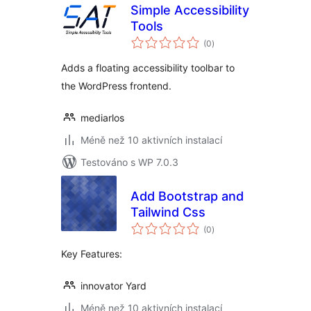
Simple Accessibility
Tools
celkové
(0
)
hodnocení
Adds a floating accessibility toolbar to
the WordPress frontend.
mediarlos
Méně než 10 aktivních instalací
Testováno s WP 7.0.3
Add Bootstrap and
Tailwind Css
celkové
(0
)
hodnocení
Key Features:
innovator Yard
Méně než 10 aktivních instalací