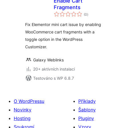
Enable Cart
Fragments
celkové
(0
)
hodnocení
Fix Elementor mini cart issue by enabling
WooCommerce cart fragments with a
toggle option in the WordPress
Customizer.
Galaxy Weblinks
20+ aktivních instalací
Testováno s WP 6.8.7
O WordPressu
Příklady
Novinky
Šablony
Hosting
Pluginy
Soukromí
Vzory