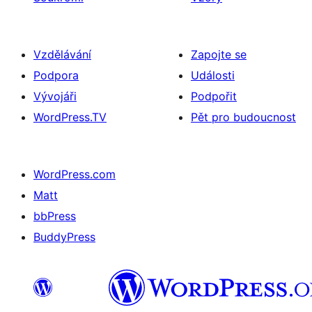
Vzdělávání
Zapojte se
Podpora
Události
Vývojáři
Podpořit
WordPress.TV
Pět pro budoucnost
WordPress.com
Matt
bbPress
BuddyPress