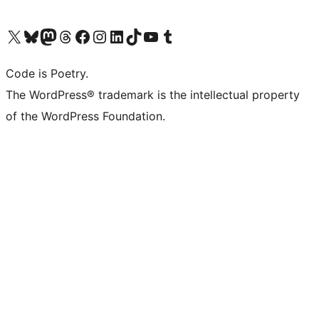
Navštivte náš účet na X (dříve Twitter)
Navštivte náš Bluesky účet
Navštivte náš účet Mastodon
Navštivte náš Threads účet
Navštivte naši stránku na Facebooku
Navštivte náš Instagram účet
Navštivte náš LinkedIn účet
Navštivte náš TikTok účet
Navštivte náš YouTube kanál
Navštivte náš Tumblr účet
Code is Poetry.
The WordPress® trademark is the intellectual property
of the WordPress Foundation.