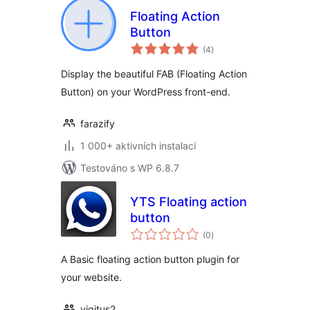
Floating Action
Button
celkové
(4
)
hodnocení
Display the beautiful FAB (Floating Action
Button) on your WordPress front-end.
farazify
1 000+ aktivních instalací
Testováno s WP 6.8.7
YTS Floating action
button
celkové
(0
)
hodnocení
A Basic floating action button plugin for
your website.
yigitus2