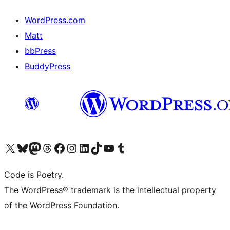
WordPress.com
Matt
bbPress
BuddyPress
Navštivte náš účet na X (dříve Twitter)
Navštivte náš Bluesky účet
Navštivte náš účet Mastodon
Navštivte náš Threads účet
Navštivte naši stránku na Facebooku
Navštivte náš Instagram účet
Navštivte náš LinkedIn účet
Navštivte náš TikTok účet
Navštivte náš YouTube kanál
Navštivte náš Tumblr účet
Code is Poetry.
The WordPress® trademark is the intellectual property
of the WordPress Foundation.