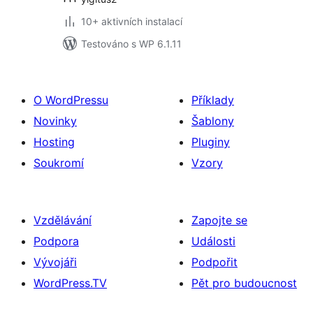
10+ aktivních instalací
Testováno s WP 6.1.11
O WordPressu
Příklady
Novinky
Šablony
Hosting
Pluginy
Soukromí
Vzory
Vzdělávání
Zapojte se
Podpora
Události
Vývojáři
Podpořit
WordPress.TV
Pět pro budoucnost