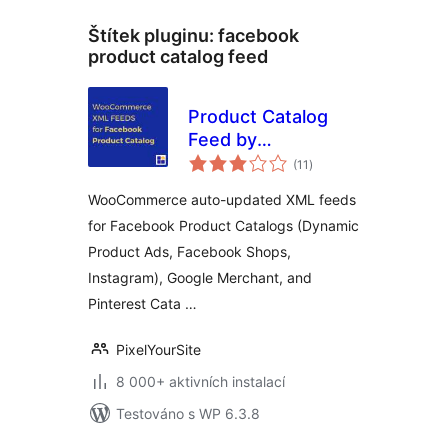
Štítek pluginu:
facebook
product catalog feed
Product Catalog
Feed by
celkové
PixelYourSite
(11
)
hodnocení
WooCommerce auto-updated XML feeds
for Facebook Product Catalogs (Dynamic
Product Ads, Facebook Shops,
Instagram), Google Merchant, and
Pinterest Cata …
PixelYourSite
8 000+ aktivních instalací
Testováno s WP 6.3.8