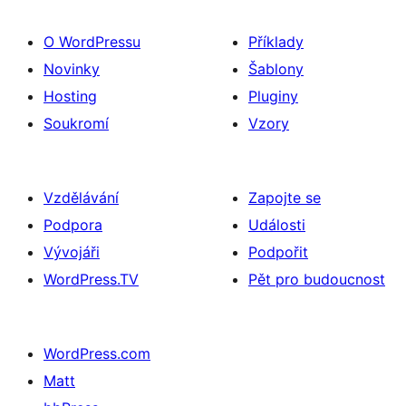
O WordPressu
Příklady
Novinky
Šablony
Hosting
Pluginy
Soukromí
Vzory
Vzdělávání
Zapojte se
Podpora
Události
Vývojáři
Podpořit
WordPress.TV
Pět pro budoucnost
WordPress.com
Matt