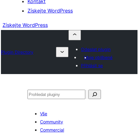
Kontakt
Získejte WordPress
Získejte WordPress
Odeslat plugin
Plugin Directory
Moje oblíbené
Přihlásit se
Hledat
Vše
Community
Commercial