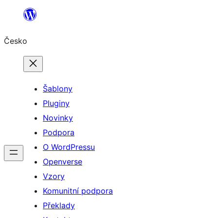
Přeskočit
na
Česko
obsah
Šablony
Pluginy
Novinky
Podpora
O WordPressu
Openverse
Vzory
Komunitní podpora
Překlady