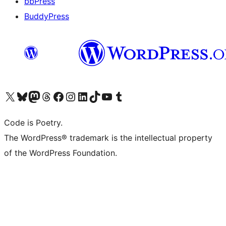
bbPress
BuddyPress
Navštivte náš účet na X (dříve Twitter)
Navštivte náš Bluesky účet
Navštivte náš účet Mastodon
Navštivte náš Threads účet
Navštivte naši stránku na Facebooku
Navštivte náš Instagram účet
Navštivte náš LinkedIn účet
Navštivte náš TikTok účet
Navštivte náš YouTube kanál
Navštivte náš Tumblr účet
Code is Poetry.
The WordPress® trademark is the intellectual property
of the WordPress Foundation.