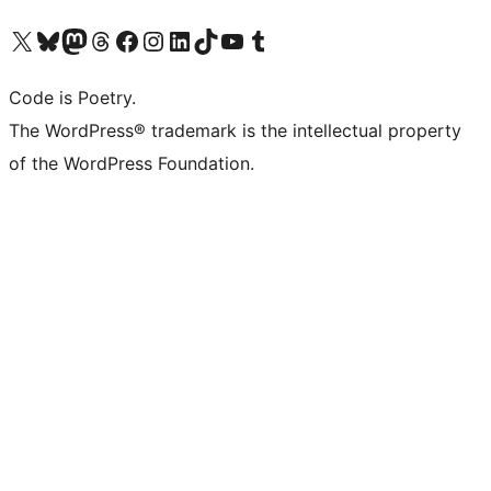
Navštivte náš účet na X (dříve Twitter)
Navštivte náš Bluesky účet
Navštivte náš účet Mastodon
Navštivte náš Threads účet
Navštivte naši stránku na Facebooku
Navštivte náš Instagram účet
Navštivte náš LinkedIn účet
Navštivte náš TikTok účet
Navštivte náš YouTube kanál
Navštivte náš Tumblr účet
Code is Poetry.
The WordPress® trademark is the intellectual property
of the WordPress Foundation.