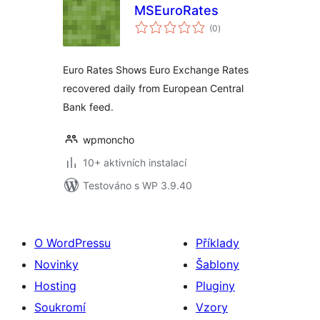
MSEuroRates
celkové
(0
)
hodnocení
Euro Rates Shows Euro Exchange Rates
recovered daily from European Central
Bank feed.
wpmoncho
10+ aktivních instalací
Testováno s WP 3.9.40
O WordPressu
Příklady
Novinky
Šablony
Hosting
Pluginy
Soukromí
Vzory