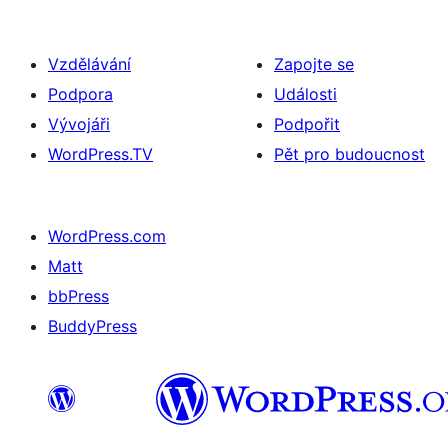
Vzdělávání
Zapojte se
Podpora
Události
Vývojáři
Podpořit
WordPress.TV
Pět pro budoucnost
WordPress.com
Matt
bbPress
BuddyPress