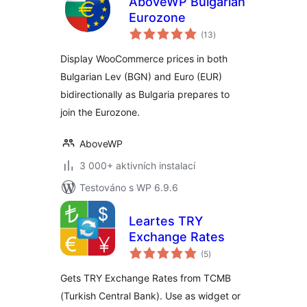
AboveWP Bulgarian
Eurozone
celkové
(13
)
hodnocení
Display WooCommerce prices in both
Bulgarian Lev (BGN) and Euro (EUR)
bidirectionally as Bulgaria prepares to
join the Eurozone.
AboveWP
3 000+ aktivních instalací
Testováno s WP 6.9.6
Leartes TRY
Exchange Rates
celkové
(5
)
hodnocení
Gets TRY Exchange Rates from TCMB
(Turkish Central Bank). Use as widget or