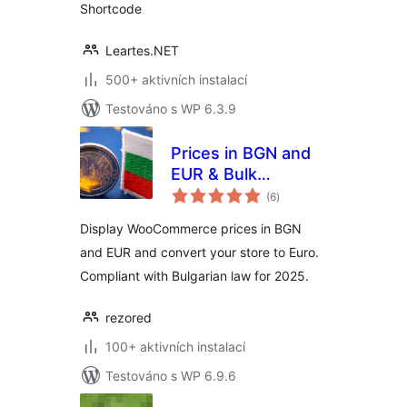
Shortcode
Leartes.NET
500+ aktivních instalací
Testováno s WP 6.3.9
Prices in BGN and
EUR & Bulk
celkové
Converter
(6
)
hodnocení
Display WooCommerce prices in BGN
and EUR and convert your store to Euro.
Compliant with Bulgarian law for 2025.
rezored
100+ aktivních instalací
Testováno s WP 6.9.6