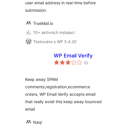
user email address in real-time before
submission.
TrueMail.io
10+ aktivních instalací
Testováno s WP 5.4.20
WP Email Verify
celkové
(2
)
hodnocení
Keep away SPAM
comments,registration,ecommerce
orders, WP Email Verify accepts email
that really exisit this keep away bounced
email
Naqi