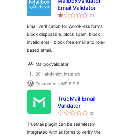
MailboxValidator
Email Validator
celkové
(1
)
hodnocení
Email verification for WordPress forms.
Block disposable, block spam, block
invalid email, block free email and role-
based email.
MailboxValidator
20+ aktivních instalací
Testováno s WP 6.9.6
TrueMail Email
Validator
celkové
(0
)
hodnocení
TrueMail plugin can be seamlessly
integrated with all forms to verify the