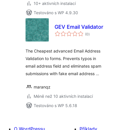
10+ aktivních instalací
Testováno s WP 4.9.30
GEV Email Validator
celkové
(0
)
hodnocení
The Cheapest advanced Email Address
Validation to forms. Prevents typos in
email address field and eliminates spam
submissions with fake email address …
maranqz
Méně než 10 aktivních instalací
Testováno s WP 5.6.18
O WordPressu
Příklady