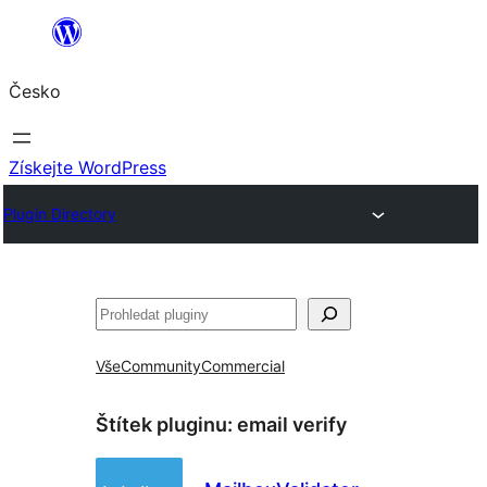
Přeskočit
na
Česko
obsah
Získejte WordPress
Plugin Directory
Hledat
Vše
Community
Commercial
Štítek pluginu:
email verify