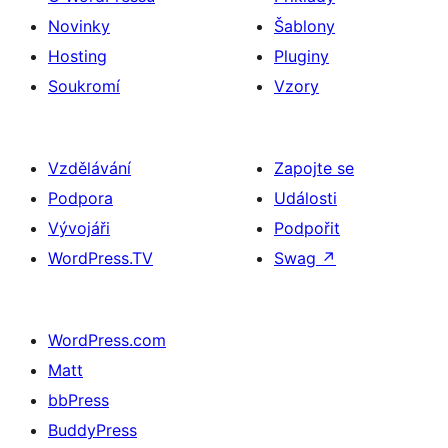
Novinky
Šablony
Hosting
Pluginy
Soukromí
Vzory
Vzdělávání
Zapojte se
Podpora
Události
Vývojáři
Podpořit
WordPress.TV
Swag
↗
WordPress.com
Matt
bbPress
BuddyPress