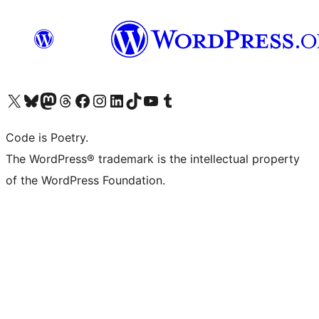
Navštivte náš účet na X (dříve Twitter)
Navštivte náš Bluesky účet
Navštivte náš účet Mastodon
Navštivte náš Threads účet
Navštivte naši stránku na Facebooku
Navštivte náš Instagram účet
Navštivte náš LinkedIn účet
Navštivte náš TikTok účet
Navštivte náš YouTube kanál
Navštivte náš Tumblr účet
Code is Poetry.
The WordPress® trademark is the intellectual property
of the WordPress Foundation.