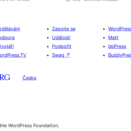
zdělávání
Zapojte se
WordPres
odpora
Události
Matt
ývojáři
Podpořit
bbPress
ordPress.TV
Swag
↗
BuddyPre
Česko
 the WordPress Foundation.