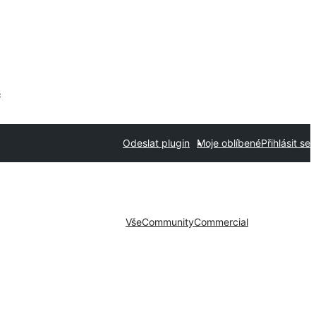
s
Odeslat plugin
Moje oblíbené
Přihlásit se
Vše
Community
Commercial