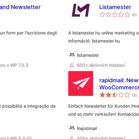
 and Newsletter
Listamester
c
(0
)
h
un form per l’iscrizione degli
A listamester.hu online marketing
információ: listamester.hu
listamester
no s WP 7.0.3
600+ aktivních instalací
rapidmail: New
WooCommerc
c
(3
)
h
 possibilita a integração da
Einfach Newsletter für Kunden Ih
und so mehr verkaufen! Kontaktda
Rapidmail
áno s WP 5.4.20
400+ aktivních instalací