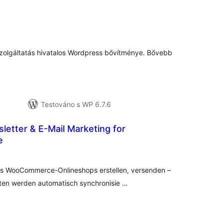
elkové
odnocení
 szolgáltatás hivatalos Wordpress bővítménye. Bővebb
Testováno s WP 6.7.6
sletter & E-Mail Marketing for
e
elkové
odnocení
res WooCommerce-Onlineshops erstellen, versenden –
ten werden automatisch synchronisie …