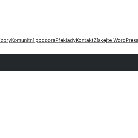
zory
Komunitní podpora
Překlady
Kontakt
Získejte WordPres