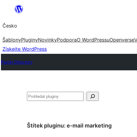
Přeskočit
na
Česko
obsah
Šablony
Pluginy
Novinky
Podpora
O WordPressu
Openverse
V
Získejte WordPress
Plugin Directory
Hledat
Štítek pluginu:
e-mail marketing