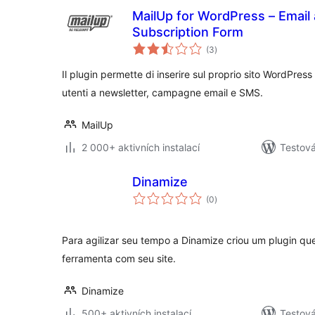
MailUp for WordPress – Email
Subscription Form
celkové
(3
)
hodnocení
Il plugin permette di inserire sul proprio sito WordPress 
utenti a newsletter, campagne email e SMS.
MailUp
2 000+ aktivních instalací
Testová
Dinamize
celkové
(0
)
hodnocení
Para agilizar seu tempo a Dinamize criou um plugin que
ferramenta com seu site.
Dinamize
500+ aktivních instalací
Testov