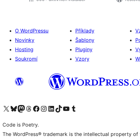
O WordPressu
Příklady
V
Novinky
Šablony
P
Hosting
Pluginy
V
Soukromí
Vzory
W
Navštivte náš účet na X (dříve Twitter)
Navštivte náš Bluesky účet
Navštivte náš účet Mastodon
Navštivte náš Threads účet
Navštivte naši stránku na Facebooku
Navštivte náš Instagram účet
Navštivte náš LinkedIn účet
Navštivte náš TikTok účet
Navštivte náš YouTube kanál
Navštivte náš Tumblr účet
Code is Poetry.
The WordPress® trademark is the intellectual property of