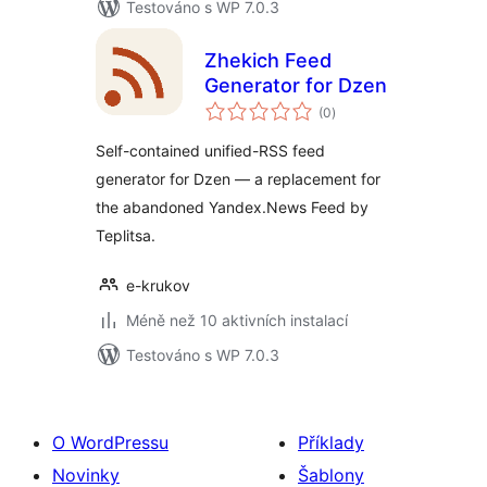
Testováno s WP 7.0.3
Zhekich Feed
Generator for Dzen
celkové
(0
)
hodnocení
Self-contained unified-RSS feed
generator for Dzen — a replacement for
the abandoned Yandex.News Feed by
Teplitsa.
e-krukov
Méně než 10 aktivních instalací
Testováno s WP 7.0.3
O WordPressu
Příklady
Novinky
Šablony