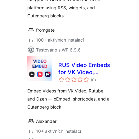
platform using RSS, widgets, and
Gutenberg blocks.
fromgate
100+ aktivních instalací
Testováno s WP 6.9.6
RUS Video Embeds
for VK Video,
celkové
Rutube and Dzen
(0
)
hodnocení
Embed videos from VK Video, Rutube,
and Dzen — oEmbed, shortcodes, and a
Gutenberg block.
Alexander
10+ aktivních instalací