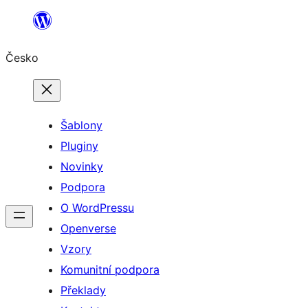
Přeskočit
na
Česko
obsah
Šablony
Pluginy
Novinky
Podpora
O WordPressu
Openverse
Vzory
Komunitní podpora
Překlady