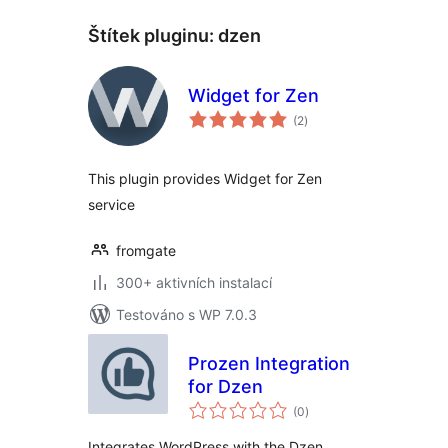
Štítek pluginu:
dzen
Widget for Zen
celkové
(2
)
hodnocení
This plugin provides Widget for Zen
service
fromgate
300+ aktivních instalací
Testováno s WP 7.0.3
Prozen Integration
for Dzen
celkové
(0
)
hodnocení
Integrates WordPress with the Dzen