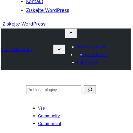
Kontakt
Získejte WordPress
Získejte WordPress
Odeslat plugin
Plugin Directory
Moje oblíbené
Přihlásit se
Hledat
Vše
Community
Commercial