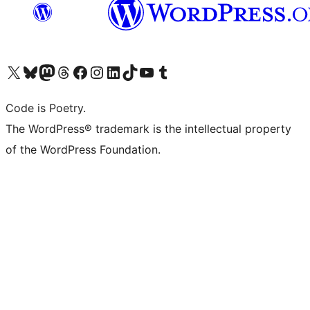
Navštivte náš účet na X (dříve Twitter)
Navštivte náš Bluesky účet
Navštivte náš účet Mastodon
Navštivte náš Threads účet
Navštivte naši stránku na Facebooku
Navštivte náš Instagram účet
Navštivte náš LinkedIn účet
Navštivte náš TikTok účet
Navštivte náš YouTube kanál
Navštivte náš Tumblr účet
Code is Poetry.
The WordPress® trademark is the intellectual property
of the WordPress Foundation.