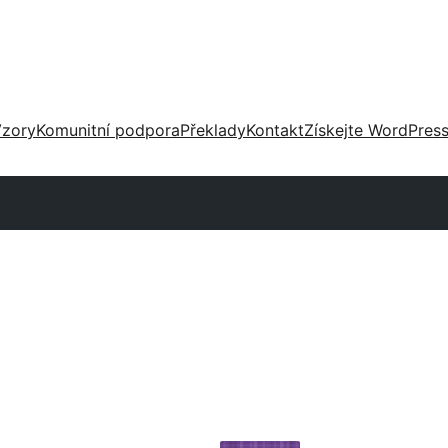
zory
Komunitní podpora
Překlady
Kontakt
Získejte WordPres