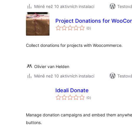
Méně než 10 aktivních instalací
Testová
Project Donations for WooC
celkové
(0
)
hodnocení
Collect donations for projects with Woocommerce.
Olivier van Helden
Méně než 10 aktivních instalací
Testov
Ideali Donate
celkové
(0
)
hodnocení
Manage donation campaigns and embed them anywher
buttons.