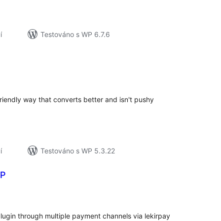
í
Testováno s WP 6.7.6
elkové
odnocení
riendly way that converts better and isn't pushy
í
Testováno s WP 5.3.22
WP
elkové
odnocení
gin through multiple payment channels via lekirpay