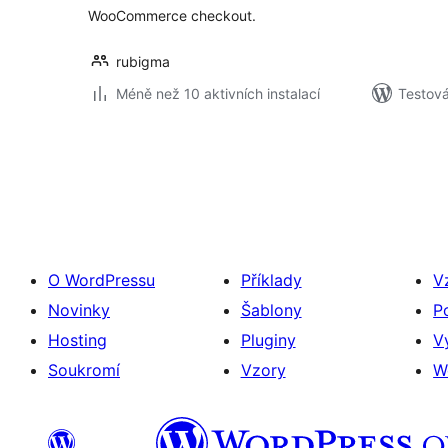
WooCommerce checkout.
rubigma
Méně než 10 aktivních instalací
Testov
Stránkování
příspěvků
O WordPressu
Příklady
V
Novinky
Šablony
P
Hosting
Pluginy
V
Soukromí
Vzory
W