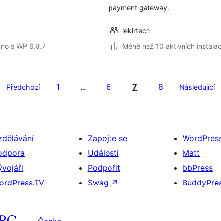
payment gateway.
lekirtech
áno s WP 6.8.7
Méně než 10 aktivních instalac
1
6
7
8
Předchozí
…
Následující
zdělávání
Zapojte se
WordPres
odpora
Události
Matt
ývojáři
Podpořit
bbPress
ordPress.TV
Swag
↗
BuddyPre
Česko