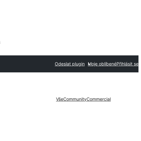
s
Odeslat plugin
Moje oblíbené
Přihlásit se
Vše
Community
Commercial