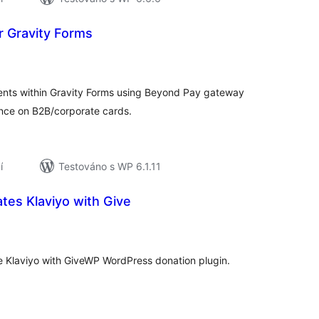
r Gravity Forms
elkové
odnocení
ents within Gravity Forms using Beyond Pay gateway
nce on B2B/corporate cards.
í
Testováno s WP 6.1.11
ates Klaviyo with Give
elkové
odnocení
ate Klaviyo with GiveWP WordPress donation plugin.