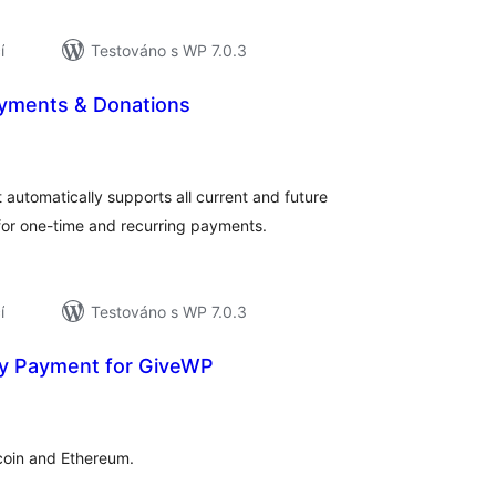
í
Testováno s WP 7.0.3
ayments & Donations
lkové
odnocení
t automatically supports all current and future
or one-time and recurring payments.
í
Testováno s WP 7.0.3
y Payment for GiveWP
elkové
odnocení
coin and Ethereum.