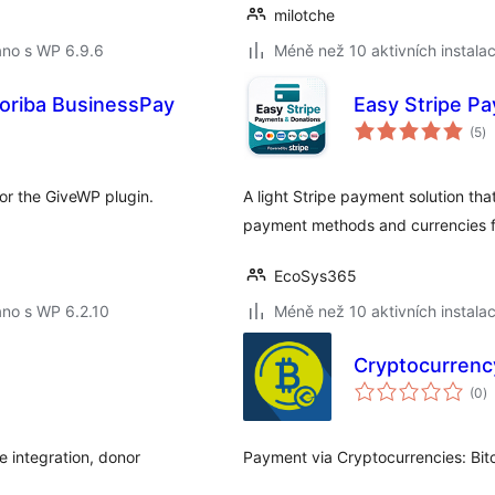
milotche
áno s WP 6.9.6
Méně než 10 aktivních instalac
riba BusinessPay
Easy Stripe P
ce
(5
)
h
r the GiveWP plugin.
A light Stripe payment solution tha
payment methods and currencies f
EcoSys365
áno s WP 6.2.10
Méně než 10 aktivních instalac
Cryptocurrenc
c
(0
)
h
e integration, donor
Payment via Cryptocurrencies: Bit