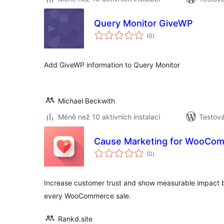
Query Monitor GiveWP
celkové
(0
)
hodnocení
Add GiveWP information to Query Monitor
Michael Beckwith
Méně než 10 aktivních instalací
Testov
Cause Marketing for WooCo
celkové
(0
)
hodnocení
Increase customer trust and show measurable impact b
every WooCommerce sale.
Rankd.site