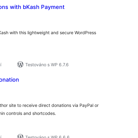
ons with bKash Payment
elkové
odnocení
Kash with this lightweight and secure WordPress
í
Testováno s WP 6.7.6
onation
elkové
odnocení
hor site to receive direct donations via PayPal or
min controls and shortcodes.
í
Testováno s WP 6.6.6