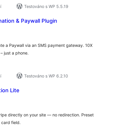
í
Testováno s WP 5.5.19
nation & Paywall Plugin
lkové
dnocení
rate a Paywall via an SMS payment gateway. 10X
– just a phone.
í
Testováno s WP 6.2.10
ion Lite
elkové
odnocení
pe directly on your site — no redirection. Preset
ard field.