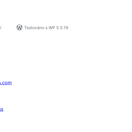
í
Testováno s WP 5.5.19
s.com
ss