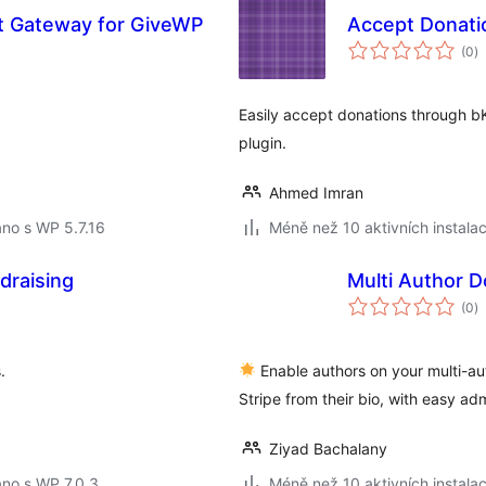
t Gateway for GiveWP
Accept Donati
c
(0
)
h
Easily accept donations through b
plugin.
Ahmed Imran
no s WP 5.7.16
Méně než 10 aktivních instalac
draising
Multi Author D
c
(0
)
h
.
Enable authors on your multi-aut
Stripe from their bio, with easy ad
Ziyad Bachalany
no s WP 7.0.3
Méně než 10 aktivních instalac