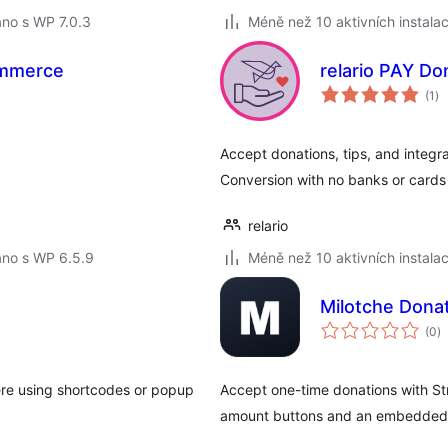
no s WP 7.0.3
Méně než 10 aktivních instalac
ommerce
relario PAY Do
ce
(1
)
ho
Accept donations, tips, and integ
Conversion with no banks or cards 
relario
áno s WP 6.5.9
Méně než 10 aktivních instalac
Milotche Donat
c
(0
)
h
e using shortcodes or popup
Accept one-time donations with Stri
amount buttons and an embedded c