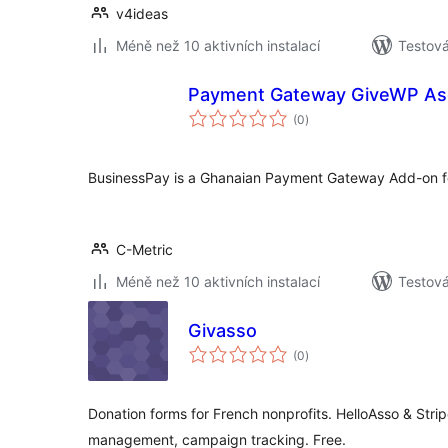
v4ideas
Méně než 10 aktivních instalací
Testov
Payment Gateway GiveWP Aso
celkové
(0
)
hodnocení
BusinessPay is a Ghanaian Payment Gateway Add-on fo
C-Metric
Méně než 10 aktivních instalací
Testov
Givasso
celkové
(0
)
hodnocení
Donation forms for French nonprofits. HelloAsso & Strip
management, campaign tracking. Free.