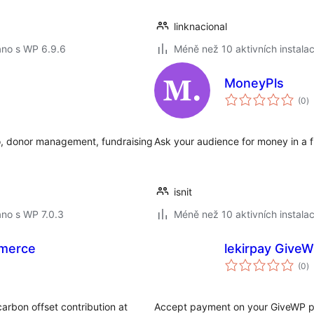
linknacional
áno s WP 6.9.6
Méně než 10 aktivních instalac
MoneyPls
c
(0
)
h
so, donor management, fundraising
Ask your audience for money in a f
isnit
no s WP 7.0.3
Méně než 10 aktivních instalac
merce
lekirpay Give
c
(0
)
h
arbon offset contribution at
Accept payment on your GiveWP plu