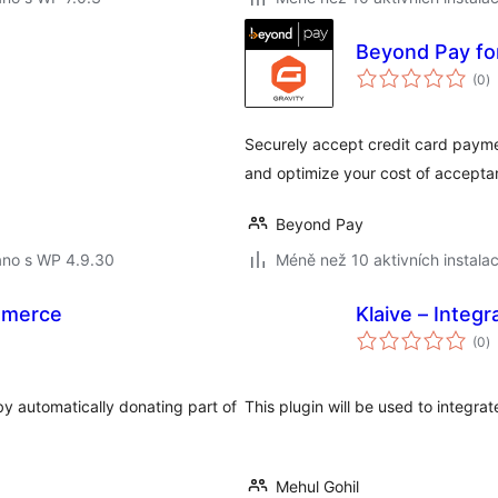
Beyond Pay fo
c
(0
)
h
Securely accept credit card paym
and optimize your cost of accepta
Beyond Pay
áno s WP 4.9.30
Méně než 10 aktivních instalac
mmerce
Klaive – Integr
c
(0
)
h
y automatically donating part of
This plugin will be used to integr
Mehul Gohil