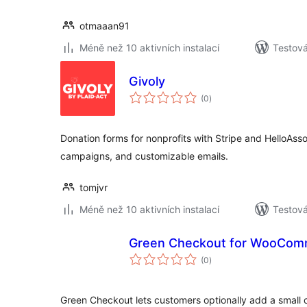
otmaaan91
Méně než 10 aktivních instalací
Testov
Givoly
celkové
(0
)
hodnocení
Donation forms for nonprofits with Stripe and HelloAs
campaigns, and customizable emails.
tomjvr
Méně než 10 aktivních instalací
Testová
Green Checkout for WooCom
celkové
(0
)
hodnocení
Green Checkout lets customers optionally add a small c