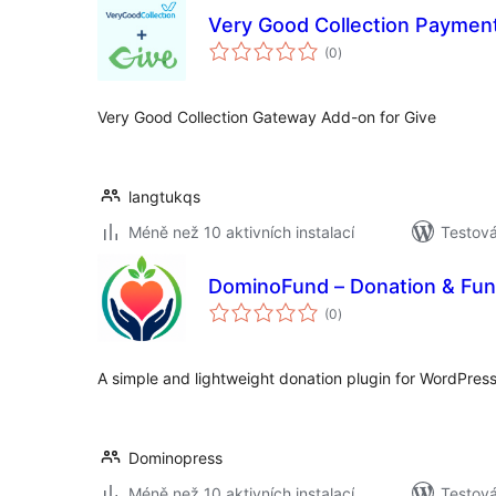
Very Good Collection Paymen
celkové
(0
)
hodnocení
Very Good Collection Gateway Add-on for Give
langtukqs
Méně než 10 aktivních instalací
Testová
DominoFund – Donation & Fun
celkové
(0
)
hodnocení
A simple and lightweight donation plugin for WordPress
Dominopress
Méně než 10 aktivních instalací
Testová