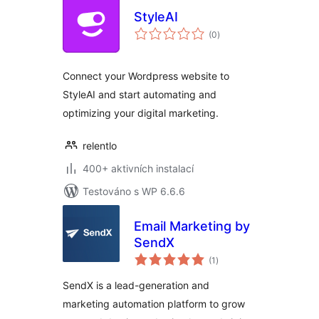
StyleAI
celkové
(0
)
hodnocení
Connect your Wordpress website to
StyleAI and start automating and
optimizing your digital marketing.
relentlo
400+ aktivních instalací
Testováno s WP 6.6.6
Email Marketing by
SendX
celkové
(1
)
hodnocení
SendX is a lead-generation and
marketing automation platform to grow