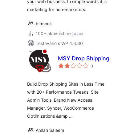
your web business. In simple words it is
marketing for non-marketers.
bitmonk
100+ aktivních instalací
Testováno s WP 4.6.30
MSY Drop Shipping
celkové
(1
)
hodnocení
Build Drop Shipping Sites in Less Time
with 20+ Performance Tweaks, Site
Admin Tools, Brand New Access
Manager, Syncer, WooCommerce
Optimizations &amp …
Arslan Saleem