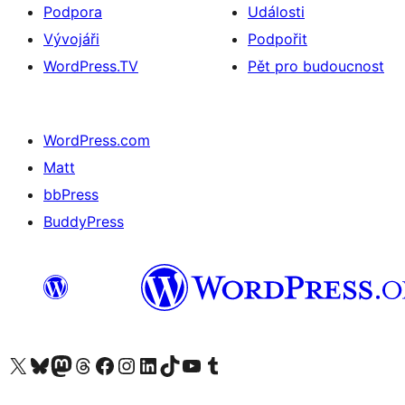
Podpora
Události
Vývojáři
Podpořit
WordPress.TV
Pět pro budoucnost
WordPress.com
Matt
bbPress
BuddyPress
Navštivte náš účet na X (dříve Twitter)
Navštivte náš Bluesky účet
Navštivte náš účet Mastodon
Navštivte náš Threads účet
Navštivte naši stránku na Facebooku
Navštivte náš Instagram účet
Navštivte náš LinkedIn účet
Navštivte náš TikTok účet
Navštivte náš YouTube kanál
Navštivte náš Tumblr účet