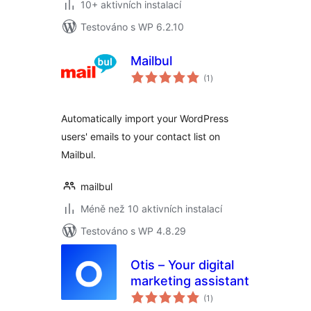
10+ aktivních instalací
Testováno s WP 6.2.10
Mailbul
celkové
(1
)
hodnocení
Automatically import your WordPress
users' emails to your contact list on
Mailbul.
mailbul
Méně než 10 aktivních instalací
Testováno s WP 4.8.29
Otis – Your digital
marketing assistant
celkové
(1
)
hodnocení