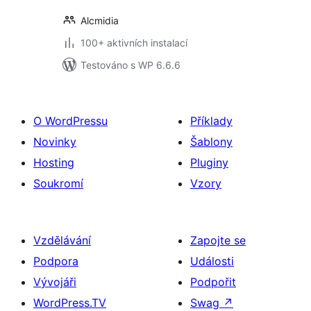
Alcmidia
100+ aktivních instalací
Testováno s WP 6.6.6
O WordPressu
Příklady
Novinky
Šablony
Hosting
Pluginy
Soukromí
Vzory
Vzdělávání
Zapojte se
Podpora
Události
Vývojáři
Podpořit
WordPress.TV
Swag
↗