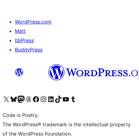
WordPress.com
Matt
bbPress
BuddyPress
Navštivte náš účet na X (dříve Twitter)
Navštivte náš Bluesky účet
Navštivte náš účet Mastodon
Navštivte náš Threads účet
Navštivte naši stránku na Facebooku
Navštivte náš Instagram účet
Navštivte náš LinkedIn účet
Navštivte náš TikTok účet
Navštivte náš YouTube kanál
Navštivte náš Tumblr účet
Code is Poetry.
The WordPress® trademark is the intellectual property
of the WordPress Foundation.