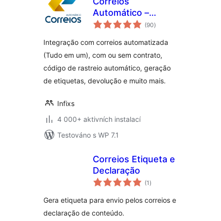
Correios
Automático –
celkové
Rastreio, Frete,
(90
)
hodnocení
Etiqueta,
Integração com correios automatizada
Declaração e
(Tudo em um), com ou sem contrato,
Devolução
código de rastreio automático, geração
de etiquetas, devolução e muito mais.
Infixs
4 000+ aktivních instalací
Testováno s WP 7.1
Correios Etiqueta e
Declaração
celkové
(1
)
hodnocení
Gera etiqueta para envio pelos correios e
declaração de conteúdo.