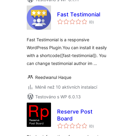
Fast Testimonial
celkové
(0
)
hodnocení
Fast Testimonial is a responsive
WordPress Plugin.You can install it easily
with a shortcode([fast-testimonial]). You
can change testimonial author im …
Reedwanul Haque
Méně než 10 aktivních instalací
Testováno s WP 6.0.13
Reserve Post
Board
celkové
(0
)
hodnocení