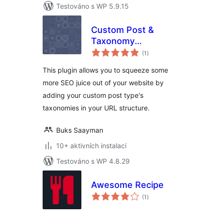
Testováno s WP 5.9.15
Custom Post &
Taxonomy
celkové
Hierarchy SEO with
(1
)
hodnocení
Woocommerce
This plugin allows you to squeeze some
Support
more SEO juice out of your website by
adding your custom post type's
taxonomies in your URL structure.
Buks Saayman
10+ aktivních instalací
Testováno s WP 4.8.29
Awesome Recipe
celkové
(1
)
hodnocení