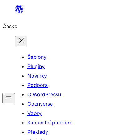
Přeskočit
na
Česko
obsah
Šablony
Pluginy
Novinky
Podpora
O WordPressu
Openverse
Vzory
Komunitní podpora
Překlady