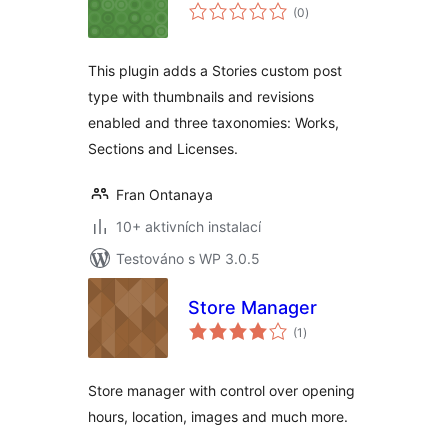
celkové
(0
)
hodnocení
This plugin adds a Stories custom post
type with thumbnails and revisions
enabled and three taxonomies: Works,
Sections and Licenses.
Fran Ontanaya
10+ aktivních instalací
Testováno s WP 3.0.5
Store Manager
celkové
(1
)
hodnocení
Store manager with control over opening
hours, location, images and much more.