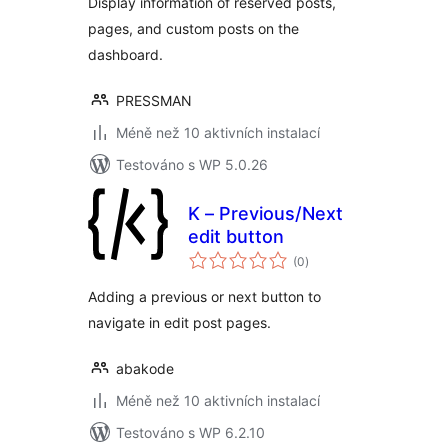
Display information of reserved posts,
pages, and custom posts on the
dashboard.
PRESSMAN
Méně než 10 aktivních instalací
Testováno s WP 5.0.26
K – Previous/Next
edit button
celkové
(0
)
hodnocení
Adding a previous or next button to
navigate in edit post pages.
abakode
Méně než 10 aktivních instalací
Testováno s WP 6.2.10