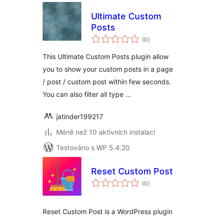
Ultimate Custom
Posts
celkové
(0
)
hodnocení
This Ultimate Custom Posts plugin allow
you to show your custom posts in a page
/ post / custom post within few seconds.
You can also filter all type …
jatinder199217
Méně než 10 aktivních instalací
Testováno s WP 5.4.20
Reset Custom Post
celkové
(0
)
hodnocení
Reset Custom Post is a WordPress plugin