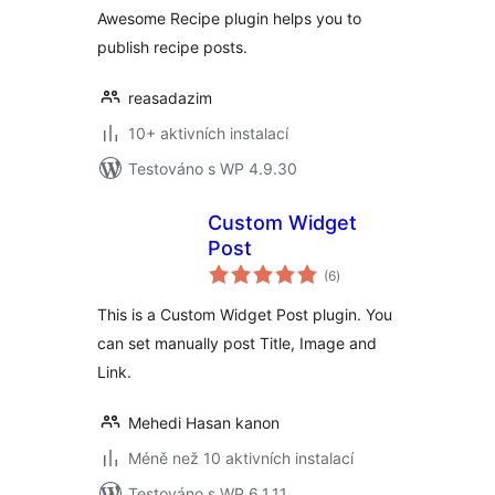
Awesome Recipe plugin helps you to
publish recipe posts.
reasadazim
10+ aktivních instalací
Testováno s WP 4.9.30
Custom Widget
Post
celkové
(6
)
hodnocení
This is a Custom Widget Post plugin. You
can set manually post Title, Image and
Link.
Mehedi Hasan kanon
Méně než 10 aktivních instalací
Testováno s WP 6.1.11