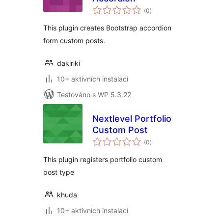
celkové
(0
)
hodnocení
This plugin creates Bootstrap accordion
form custom posts.
dakiriki
10+ aktivních instalací
Testováno s WP 5.3.22
Nextlevel Portfolio
Custom Post
celkové
(0
)
hodnocení
This plugin registers portfolio custom
post type
khuda
10+ aktivních instalací