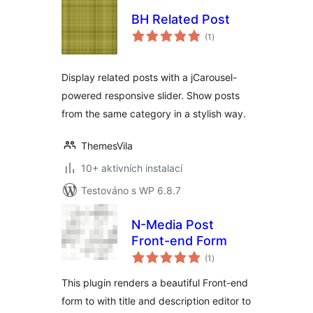
BH Related Post
celkové
(1
)
hodnocení
Display related posts with a jCarousel-
powered responsive slider. Show posts
from the same category in a stylish way.
ThemesVila
10+ aktivních instalací
Testováno s WP 6.8.7
N-Media Post
Front-end Form
celkové
(1
)
hodnocení
This plugin renders a beautiful Front-end
form to with title and description editor to