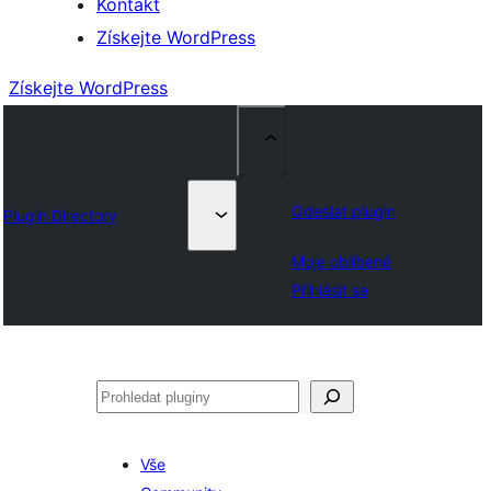
Kontakt
Získejte WordPress
Získejte WordPress
Odeslat plugin
Plugin Directory
Moje oblíbené
Přihlásit se
Hledat
Vše