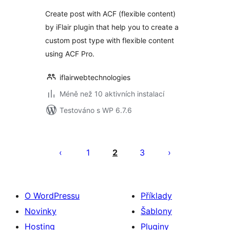
Create post with ACF (flexible content)
by iFlair plugin that help you to create a
custom post type with flexible content
using ACF Pro.
iflairwebtechnologies
Méně než 10 aktivních instalací
Testováno s WP 6.7.6
Stránkování
příspěvků
1
2
3
O WordPressu
Příklady
Novinky
Šablony
Hosting
Pluginy