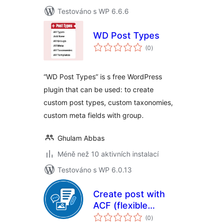
Testováno s WP 6.6.6
WD Post Types
celkové
(0
)
hodnocení
“WD Post Types” is s free WordPress
plugin that can be used: to create
custom post types, custom taxonomies,
custom meta fields with group.
Ghulam Abbas
Méně než 10 aktivních instalací
Testováno s WP 6.0.13
Create post with
ACF (flexible
celkové
content)
(0
)
hodnocení