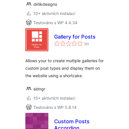
dirlikdesigns
10+ aktivních instalací
Testováno s WP 4.4.34
Gallery for Posts
celkové
(0
)
hodnocení
Allows your to create multiple galleries for
custom post types and display them on
the website using a shortcake.
sidngr
10+ aktivních instalací
Testováno s WP 5.8.14
Custom Posts
Accordion