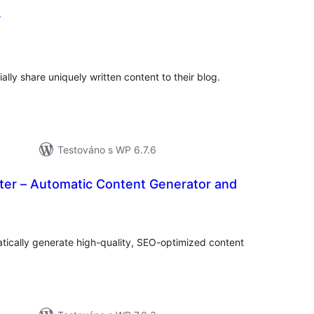
r
lkové
odnocení
ally share uniquely written content to their blog.
Testováno s WP 6.7.6
ter – Automatic Content Generator and
lkové
odnocení
tically generate high-quality, SEO-optimized content