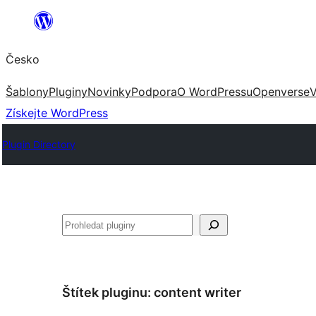
Přeskočit
na
Česko
obsah
Šablony
Pluginy
Novinky
Podpora
O WordPressu
Openverse
V
Získejte WordPress
Plugin Directory
Hledat
Štítek pluginu:
content writer