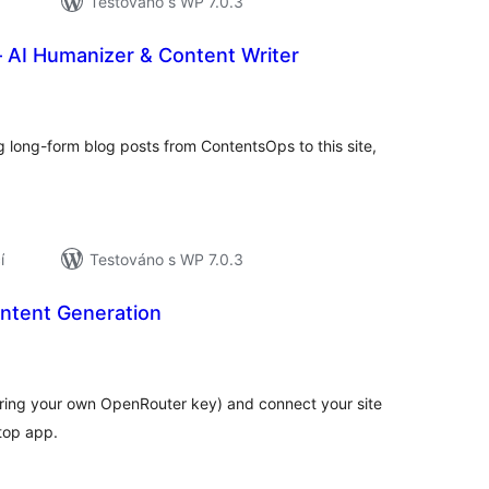
Testováno s WP 7.0.3
 AI Humanizer & Content Writer
elkové
odnocení
 long-form blog posts from ContentsOps to this site,
í
Testováno s WP 7.0.3
ontent Generation
elkové
odnocení
(bring your own OpenRouter key) and connect your site
top app.