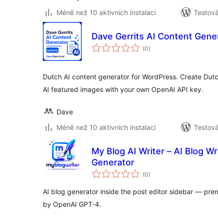
Méně než 10 aktivních instalací
Testová
Dave Gerrits AI Content Gene
celkové
(0
)
hodnocení
Dutch AI content generator for WordPress. Create Dutch 
AI featured images with your own OpenAI API key.
Dave
Méně než 10 aktivních instalací
Testová
My Blog AI Writer – AI Blog W
Generator
celkové
(0
)
hodnocení
AI blog generator inside the post editor sidebar — pre
by OpenAI GPT-4.