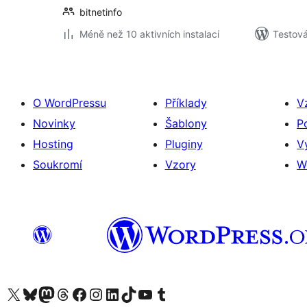
bitnetinfo
Méně než 10 aktivních instalací
Testová
O WordPressu
Příklady
V
Novinky
Šablony
P
Hosting
Pluginy
V
Soukromí
Vzory
W
Navštivte náš účet na X (dříve Twitter)
Navštivte náš Bluesky účet
Navštivte náš účet Mastodon
Navštivte náš Threads účet
Navštivte naši stránku na Facebooku
Navštivte náš Instagram účet
Navštivte náš LinkedIn účet
Navštivte náš TikTok účet
Navštivte náš YouTube kanál
Navštivte náš Tumblr účet