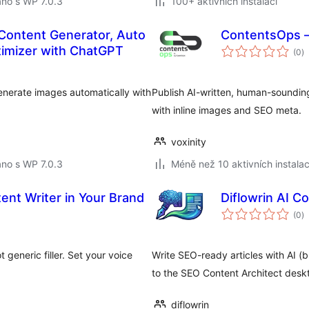
no s WP 7.0.3
100+ aktivních instalací
, Content Generator, Auto
ContentsOps –
c
imizer with ChatGPT
(0
)
h
nerate images automatically with
Publish AI-written, human-sounding
with inline images and SEO meta.
voxinity
no s WP 7.0.3
Méně než 10 aktivních instalac
ent Writer in Your Brand
Diflowrin AI C
c
(0
)
h
 generic filler. Set your voice
Write SEO-ready articles with AI 
to the SEO Content Architect desk
diflowrin