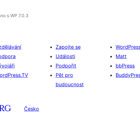
no s WP 7.0.3
zdělávání
Zapojte se
WordPres
odpora
Události
Matt
ývojáři
Podpořit
bbPress
ordPress.TV
Pět pro
BuddyPre
budoucnost
Česko