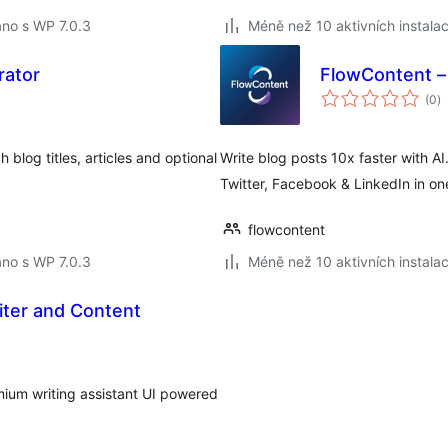
no s WP 7.0.3
Méně než 10 aktivních instalac
rator
FlowContent – 
c
(0
)
h
blog titles, articles and optional
Write blog posts 10x faster with A
Twitter, Facebook & LinkedIn in one
flowcontent
no s WP 7.0.3
Méně než 10 aktivních instalac
riter and Content
mium writing assistant UI powered