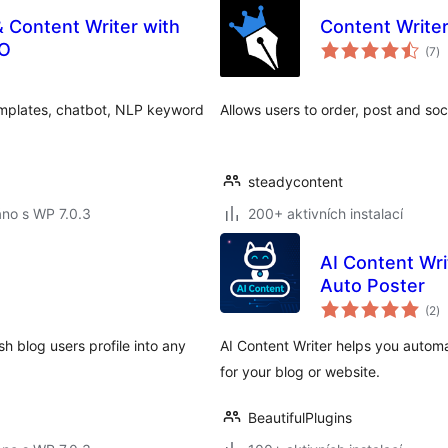
& Content Writer with
Content Write
ce
EO
(7
)
h
emplates, chatbot, NLP keyword
Allows users to order, post and soci
steadycontent
no s WP 7.0.3
200+ aktivních instalací
AI Content Wri
Auto Poster
ce
(2
)
h
h blog users profile into any
AI Content Writer helps you automa
for your blog or website.
BeautifulPlugins