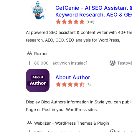
GetGenie – AI SEO Assistant 
Keyword Research, AEO & G
celkové
(118
)
hodnocení
AI powered SEO assistant & content writer with 40+ t
research, AEO, GEO, SEO analysis for WordPress,
Roxnor
80 000+ aktivních instalací
Testová
About Author
celkové
(5
)
hodnocení
Display Blog Authors Information In Style you can publis
Page or Post in your WordPress sites.
Weblizar – WordPress Themes & Plugin