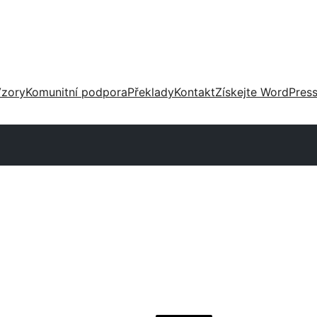
zory
Komunitní podpora
Překlady
Kontakt
Získejte WordPres