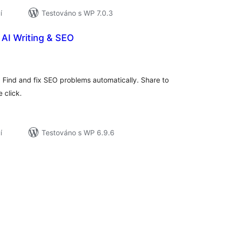
í
Testováno s WP 7.0.3
AI Writing & SEO
elkové
odnocení
I. Find and fix SEO problems automatically. Share to
 click.
í
Testováno s WP 6.9.6